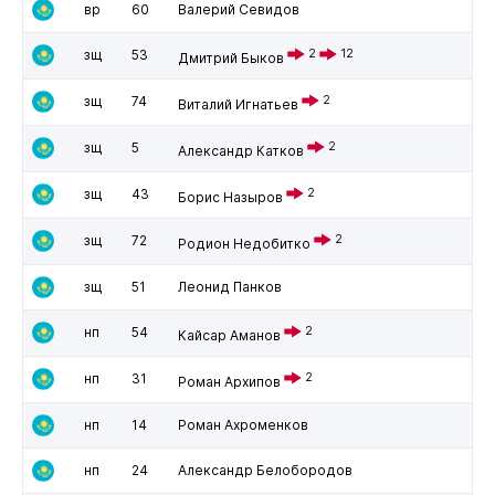
вр
60
Валерий Севидов
зщ
53
2
12
Дмитрий Быков
зщ
74
2
Виталий Игнатьев
зщ
5
2
Александр Катков
зщ
43
2
Борис Назыров
зщ
72
2
Родион Недобитко
зщ
51
Леонид Панков
нп
54
2
Кайсар Аманов
нп
31
2
Роман Архипов
нп
14
Роман Ахроменков
нп
24
Александр Белобородов