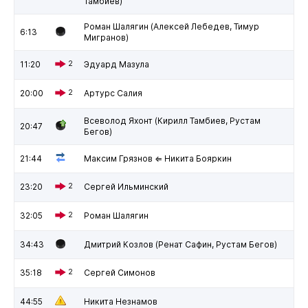
Тамбиев)
Роман Шалягин (Алексей Лебедев, Тимур
6:13
Мигранов)
11:20
2
Эдуард Мазула
20:00
2
Артурс Салия
Всеволод Яхонт (Кирилл Тамбиев, Рустам
20:47
Бегов)
21:44
Максим Грязнов ⇐ Никита Бояркин
23:20
2
Сергей Ильминский
32:05
2
Роман Шалягин
34:43
Дмитрий Козлов (Ренат Сафин, Рустам Бегов)
35:18
2
Сергей Симонов
44:55
Никита Незнамов