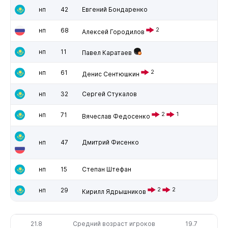
нп
42
Евгений Бондаренко
нп
68
2
Алексей Городилов
нп
11
Павел Каратаев
нп
61
2
Денис Сентюшкин
нп
32
Сергей Стукалов
нп
71
2
1
Вячеслав Федосенко
нп
47
Дмитрий Фисенко
нп
15
Степан Штефан
нп
29
2
2
Кирилл Ядрышников
21.8
Средний возраст игроков
19.7