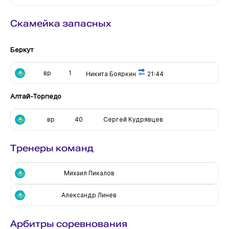
Скамейка запасных
Беркут
вр
1
Никита Бояркин
21:44
Алтай-Торпедо
вр
40
Сергей Кудрявцев
Тренеры команд
Михаил Пикалов
Александр Линев
Арбитры соревнования