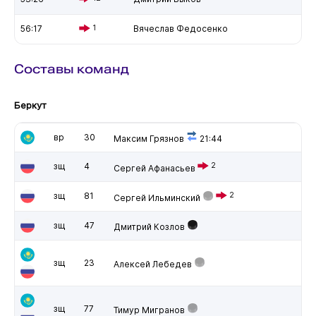
56:17
1
Вячеслав Федосенко
Составы команд
Беркут
вр
30
Максим Грязнов
21:44
зщ
4
2
Сергей Афанасьев
зщ
81
2
Сергей Ильминский
зщ
47
Дмитрий Козлов
зщ
23
Алексей Лебедев
зщ
77
Тимур Мигранов