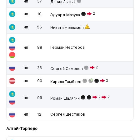
нп
37
Данил Лысый
нп
10
2
Эдуард Мазула
нп
53
Никита Незнамов
нп
88
Герман Нестеров
нп
26
2
Сергей Симонов
нп
90
2
Кирилл Тамбиев
2
2
нп
99
Роман Шалягин
нп
12
Сергей Шестаков
Алтай-Торпедо