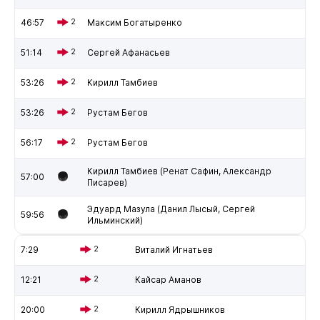
46:57
2
Максим Богатыренко
51:14
2
Сергей Афанасьев
53:26
2
Кирилл Тамбиев
53:26
2
Рустам Бегов
56:17
2
Рустам Бегов
Кирилл Тамбиев (Ренат Сафин, Александр
57:00
Писарев)
Эдуард Мазула (Данил Лысый, Сергей
59:56
Ильминский)
7:29
2
Виталий Игнатьев
12:21
2
Кайсар Аманов
20:00
2
Кирилл Ядрышников