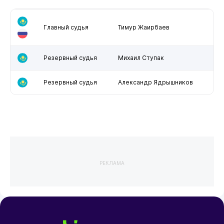
Главный судья
Тимур Жаирбаев
Резервный судья
Михаил Ступак
Резервный судья
Александр Ядрышников
РЕКЛАМА