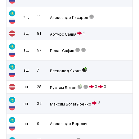
зщ
11
Александр Писарев
зщ
81
2
Артурс Салия
зщ
97
Ренат Сафин
зщ
7
Всеволод Яхонт
нп
28
2
2
Рустам Бегов
2
нп
32
Максим Богатыренко
нп
9
Александр Воронин