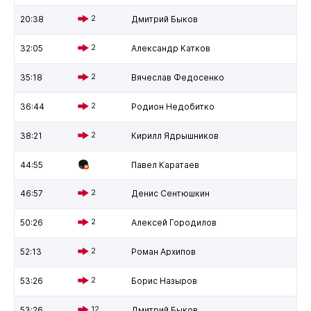
20:38
2
Дмитрий Быков
32:05
2
Александр Катков
35:18
2
Вячеслав Федосенко
36:44
2
Родион Недобитко
38:21
2
Кирилл Ядрышников
44:55
Павел Каратаев
46:57
2
Денис Сентюшкин
50:26
2
Алексей Городилов
52:13
2
Роман Архипов
53:26
2
Борис Назыров
53:26
12
Дмитрий Быков