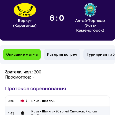
6:0
Беркут
Алтай-Торпедо
(Караганда)
(Усть-
Каменогорск)
Описание матча
История встреч
Турнирная та
Зрители, чел.:
200
Просмотров:
-
Протокол соревнования
2:36
2
Роман Шалягин
Роман Шалягин (Сергей Симонов, Кирилл
4:43