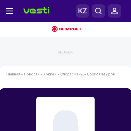
РЕКЛАМА
Главная
•
Новости
•
Хоккей
•
Спортсмены
•
Борис Назыров