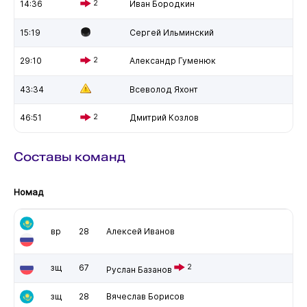
14:36
2
Иван Бородкин
15:19
Сергей Ильминский
29:10
2
Александр Гуменюк
43:34
Всеволод Яхонт
46:51
2
Дмитрий Козлов
Составы команд
Номад
вр
28
Алексей Иванов
зщ
67
2
Руслан Базанов
зщ
28
Вячеслав Борисов