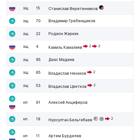
зщ
15
Станислав Веретенников
зщ
70
Владимир Гребенщиков
зщ
22
Родион Жарких
зщ
4
2
2
Камиль Камалиев
зщ
95
Диас Мадиев
зщ
65
2
Владислав Ненахов
зщ
53
2
Владислав Цветков
нп
91
Алексей Анциферов
нп
19
2
Нурсултан Бельгибаев
нп
11
Артем Бурделев