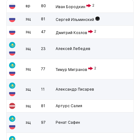
вр
80
2
Иван Бородкин
зщ
81
Сергей Ильминский
зщ
47
2
Дмитрий Козлов
зщ
23
Алексей Лебедев
2
зщ
77
Тимур Мигранов
зщ
11
Александр Писарев
зщ
81
Артурс Салия
зщ
97
Ренат Сафин