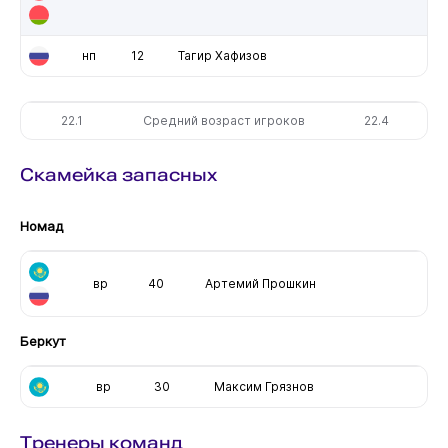
нп
12
Тагир Хафизов
22.1
Средний возраст игроков
22.4
Скамейка запасных
Номад
вр
40
Артемий Прошкин
Беркут
вр
30
Максим Грязнов
Тренеры команд