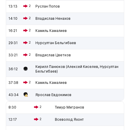
13:13
2
Руслан Попов
14:10
2
Владислав Ненахов
16:21
2
Камиль Камалиев
29:31
2
Нурсултан Бельгибаев
33:21
2
Владислав Цветков
Кирилл Панюков (Алексей Киселев, Нурсултан
36:12
Бельгибаев)
37:38
2
Камиль Камалиев
43:34
Ярослав Евдокимов
8:30
2
Тимур Мигранов
12:17
2
Всеволод Яхонт