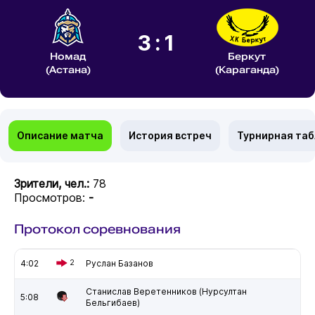
3:1
Номад
Беркут
(Астана)
(Караганда)
Описание матча
История встреч
Турнирная та
Зрители, чел.:
78
Просмотров:
-
Протокол соревнования
4:02
2
Руслан Базанов
Станислав Веретенников (Нурсултан
5:08
Бельгибаев)