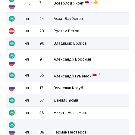
2
зщ
7
Всеволод Яхонт
нп
24
Асхат Баубеков
нп
28
Рустам Бегов
нп
96
Владимир Волков
нп
9
Александр Воронин
нп
35
2
Александр Гуменюк
нп
17
Вячеслав Козуб
нп
37
Данил Лысый
нп
53
Никита Незнамов
нп
88
Герман Нестеров