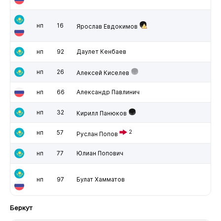
нп
16
Ярослав Евдокимов
нп
92
Даулет Кенбаев
нп
26
Алексей Киселев
нп
66
Александр Павлинич
нп
32
Кирилл Панюков
нп
57
2
Руслан Попов
нп
77
Юлиан Попович
нп
97
Булат Хамматов
Беркут