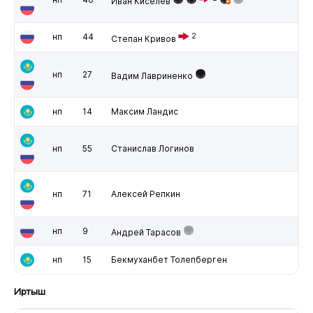
Иван Киселев
нп
44
2
Степан Кривов
нп
27
Вадим Лавриненко
нп
14
Максим Ландис
нп
55
Станислав Логинов
нп
71
Алексей Репкин
нп
9
Андрей Тарасов
нп
15
Бекмуханбет Толепберген
Иртыш