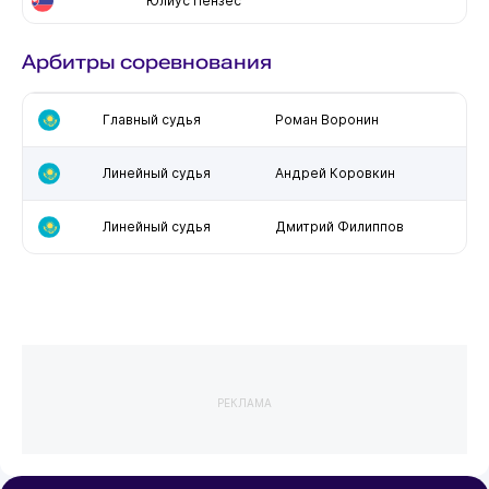
Юлиус Пензес
Арбитры соревнования
Главный судья
Роман Воронин
Линейный судья
Андрей Коровкин
Линейный судья
Дмитрий Филиппов
РЕКЛАМА