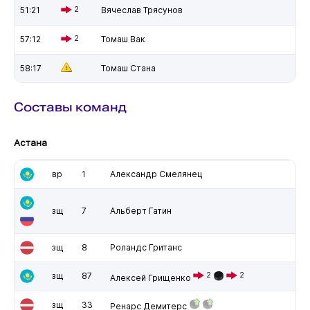
51:21
2
Вячеслав Трясунов
57:12
2
Томаш Вак
58:17
Томаш Стана
Составы команд
Астана
вр
1
Александр Смелянец
зщ
7
Альберт Гатин
зщ
8
Роландс Гританс
зщ
87
2
2
Алексей Грищенко
зщ
33
Ренарс Демитерс