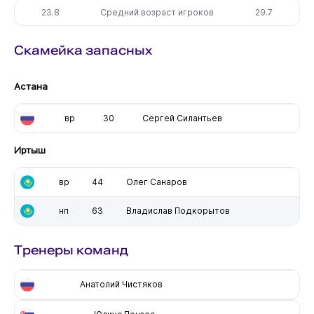
23.8
Средний возраст игроков
29.7
Скамейка запасных
Астана
вр
30
Сергей Силантьев
Иртыш
вр
44
Олег Санаров
нп
63
Владислав Подкорытов
Тренеры команд
Анатолий Чистяков