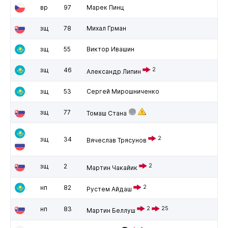
вр
97
Марек Пинц
зщ
78
Михал Грман
зщ
55
Виктор Ивашин
зщ
46
2
Александр Липин
зщ
53
Сергей Мирошниченко
зщ
77
Томаш Стана
2
зщ
34
Вячеслав Трясунов
зщ
2
2
Мартин Чакайик
нп
82
2
Рустем Айдаш
нп
83
2
25
Мартин Беллуш