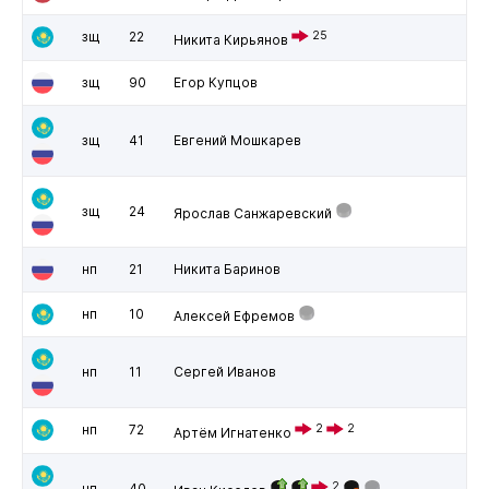
зщ
22
25
Никита Кирьянов
зщ
90
Егор Купцов
зщ
41
Евгений Мошкарев
зщ
24
Ярослав Санжаревский
нп
21
Никита Баринов
нп
10
Алексей Ефремов
нп
11
Сергей Иванов
нп
72
2
2
Артём Игнатенко
2
нп
40