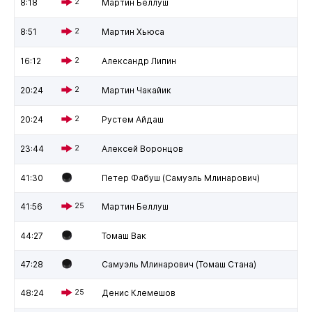
8:18
2
Мартин Беллуш
8:51
2
Мартин Хьюса
16:12
2
Александр Липин
20:24
2
Мартин Чакайик
20:24
2
Рустем Айдаш
23:44
2
Алексей Воронцов
41:30
Петер Фабуш (Самуэль Млинарович)
41:56
25
Мартин Беллуш
44:27
Томаш Вак
47:28
Самуэль Млинарович (Томаш Стана)
48:24
25
Денис Клемешов