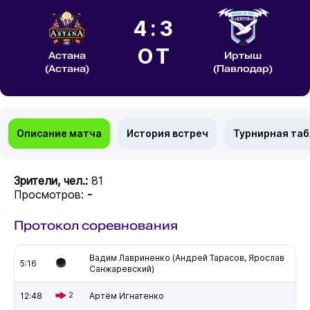
4:3
ОТ
Астана
Иртыш
(Астана)
(Павлодар)
Описание матча
История встреч
Турнирная та
Зрители, чел.:
81
Просмотров:
-
Протокол соревнования
Вадим Лавриненко (Андрей Тарасов, Ярослав
5:16
Санжаревский)
12:48
2
Артём Игнатенко