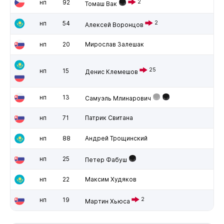
нп
92
2
Томаш Вак
нп
54
2
Алексей Воронцов
нп
20
Мирослав Залешак
25
нп
15
Денис Клемешов
нп
13
Самуэль Млинарович
нп
71
Патрик Свитана
нп
88
Андрей Трощинский
нп
25
Петер Фабуш
нп
22
Максим Худяков
нп
19
2
Мартин Хьюса