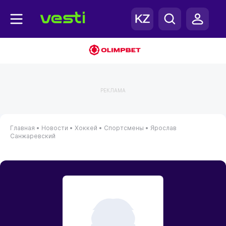
РЕКЛАМА
Главная
•
Новости
•
Хоккей
•
Спортсмены
•
Ярослав
Санжаревский