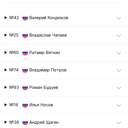
№42
Валерий Кондюков
№25
Владислав Чапаев
№60
Ратмир Вяткин
№74
Владимир Петров
№93
Роман Будуев
№16
Илья Носов
№36
Андрей Щагин