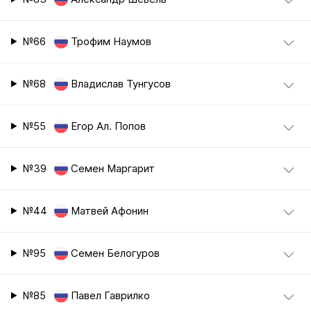
№66
Трофим Наумов
№68
Владислав Тунгусов
№55
Егор Ал. Попов
№39
Семен Маргарит
№44
Матвей Афонин
№95
Семен Белогуров
№85
Павел Гаврилко