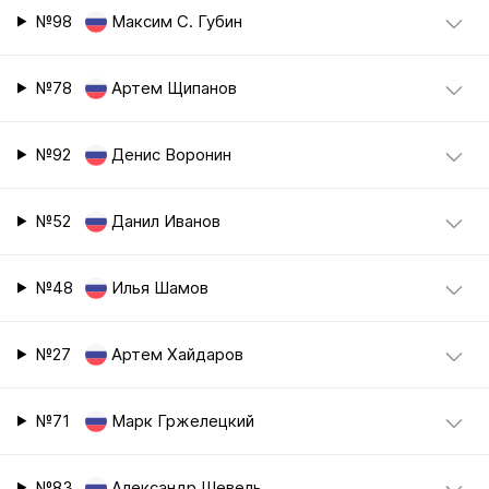
№98
Максим С. Губин
№78
Артем Щипанов
№92
Денис Воронин
№52
Данил Иванов
№48
Илья Шамов
№27
Артем Хайдаров
№71
Марк Гржелецкий
№83
Александр Шевель