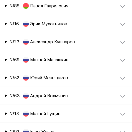
№88
Павел Гаврилович
№16
Эрик Мухотьянов
№23
Александр Кушнарев
№69
Матвей Малашкин
№52
Юрий Меньщиков
№63
Андрей Вохмянин
№13
Матвей Гущин
№92
Егор Жулин