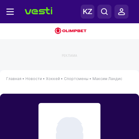
РЕКЛАМА
Главная
•
Новости
•
Хоккей
•
Спортсмены
•
Максим Ландис