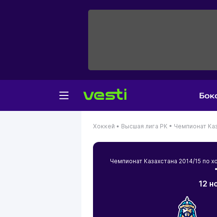
Бок
Хоккей •
Высшая лига РК •
Чемпионат Каз
Чемпионат Казахстана 2014/15 по
•
12 н