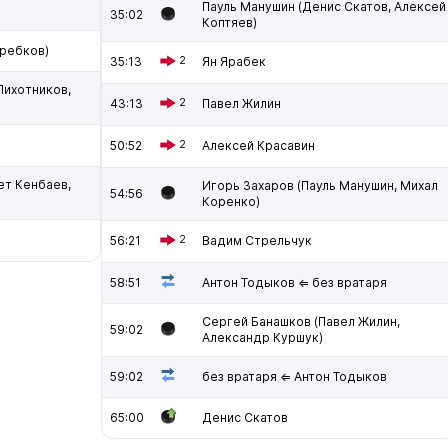
Пауль Манушин (Денис Скатов, Алексей
35:02
Коптяев)
требков)
35:13
2
Ян Ярабек
Лихотников,
43:13
2
Павел Жилин
50:52
2
Алексей Красавин
ет Кенбаев,
Игорь Захаров (Пауль Манушин, Михал
54:56
Коренко)
56:21
2
Вадим Стрельчук
58:51
Антон Тодыков ⇐ без вратаря
Сергей Банашков (Павел Жилин,
59:02
Александр Куршук)
59:02
без вратаря ⇐ Антон Тодыков
65:00
Денис Скатов