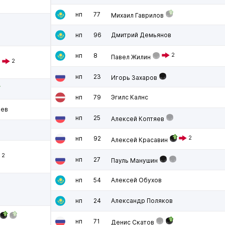
нп
77
Михаил Гаврилов
нп
96
Дмитрий Демьянов
нп
8
2
Павел Жилин
2
в
нп
23
Игорь Захаров
нп
79
Эгилс Калнс
аев
нп
25
Алексей Коптяев
нп
92
2
Алексей Красавин
2
нп
27
Пауль Манушин
нп
54
Алексей Обухов
нп
24
Александр Поляков
нп
71
Денис Скатов