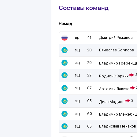
Составы команд
Номад
вр
41
Дмитрий Ряжинов
зщ
28
Вячеслав Борисов
зщ
70
Владимир Гребенщ
зщ
22
Родион Жарких
зщ
87
Артемий Лакиза
зщ
95
2
Диас Мадиев
зщ
60
Владимир Межебиц
зщ
65
Владислав Ненахов