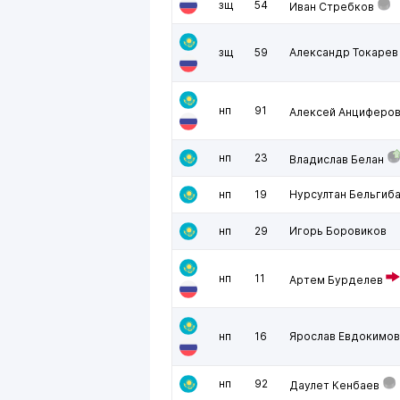
зщ
54
Иван Стребков
зщ
59
Александр Токарев
нп
91
Алексей Анциферо
нп
23
Владислав Белан
нп
19
Нурсултан Бельгиб
нп
29
Игорь Боровиков
нп
11
Артем Бурделев
нп
16
Ярослав Евдокимов
нп
92
Даулет Кенбаев