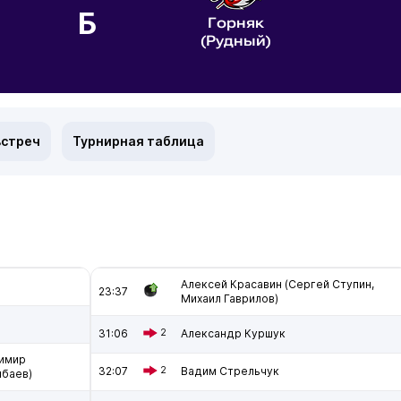
Б
Горняк
(Рудный)
встреч
Турнирная таблица
Алексей Красавин (Сергей Ступин,
23:37
Михаил Гаврилов)
31:06
2
Александр Куршук
димир
32:07
2
Вадим Стрельчук
нбаев)