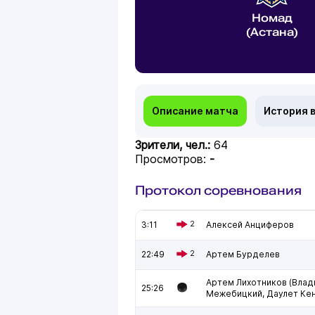
Номад
(Астана)
Описание матча
История 
Зрители, чел.:
64
Просмотров:
-
Протокол соревнования
3:11
2
Алексей Анциферов
22:49
2
Артем Бурделев
Артем Лихотников (Вла
25:26
Межебицкий, Даулет Ке