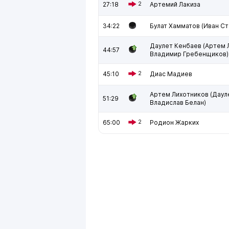
27:18
2
Артемий Лакиза
34:22
Булат Хамматов (Иван С
Даулет Кенбаев (Артем 
44:57
Владимир Гребенщиков)
45:10
2
Диас Мадиев
Артем Лихотников (Даул
51:29
Владислав Белан)
65:00
2
Родион Жарких