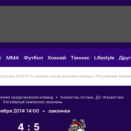
с
MMA
Футбол
Хоккей
Теннис
Lifestyle
Дру
ахстана 2014/15 по хоккею среди мужских команд •
Регулярный чемпио
 хоккею среди мужских команд •
Казахстан
,
Астана
, ДС «Казахстан»
 Регулярный чемпионат, мужчины
оября 2014 14:00
•
закончен
4:5