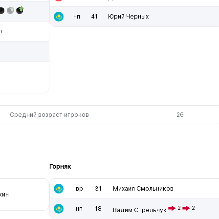
нп
41
Юрий Черных
ч
Средний возраст игроков
26
Горняк
вр
31
Михаил Смольников
кин
нп
18
2
2
Вадим Стрельчук