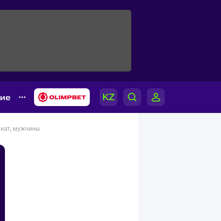
гие
нат, мужчины