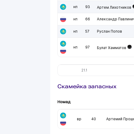
нп
93
Артем Лихотников
нп
66
Александр Павлини
нп
57
Руслан Попов
нп
97
Булат Хамматов
21.1
Скамейка запасных
Номад
вр
40
Артемий Прош