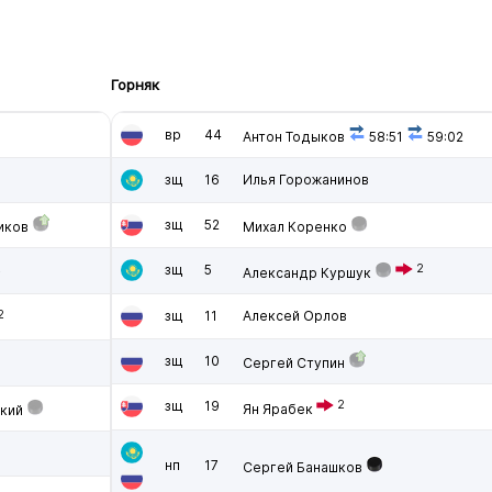
Горняк
вр
44
Антон Тодыков
58:51
59:02
зщ
16
Илья Горожанинов
зщ
52
иков
Михал Коренко
2
зщ
5
2
Александр Куршук
2
зщ
11
Алексей Орлов
зщ
10
Сергей Ступин
зщ
19
2
Ян Ярабек
кий
нп
17
Сергей Банашков