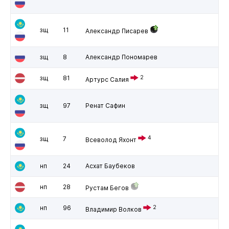
зщ
11
Александр Писарев
зщ
8
Александр Пономарев
зщ
81
2
Артурс Салия
зщ
97
Ренат Сафин
4
зщ
7
Всеволод Яхонт
нп
24
Асхат Баубеков
нп
28
Рустам Бегов
нп
96
2
Владимир Волков