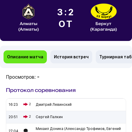
3:2
ОТ
Алматы
Беркут
(Алматы)
(Караганда)
Описание матча
История встреч
Турнирная та
Просмотров:
-
Протокол соревнования
16:23
2
Дмитрий Левинский
20:51
2
Сергей Палкин
Михаил Доника (Александр Трофимов, Евгений
27:04