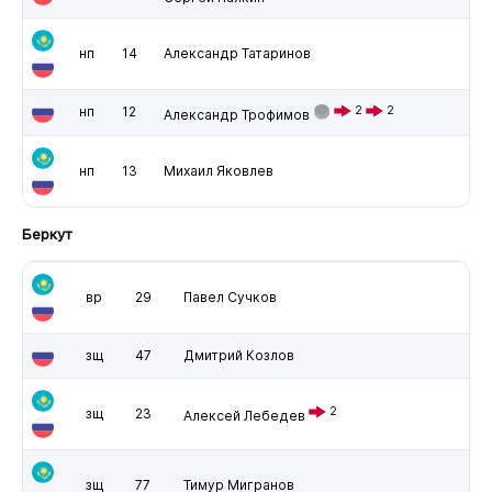
нп
14
Александр Татаринов
нп
12
2
2
Александр Трофимов
нп
13
Михаил Яковлев
Беркут
вр
29
Павел Сучков
зщ
47
Дмитрий Козлов
2
зщ
23
Алексей Лебедев
зщ
77
Тимур Мигранов