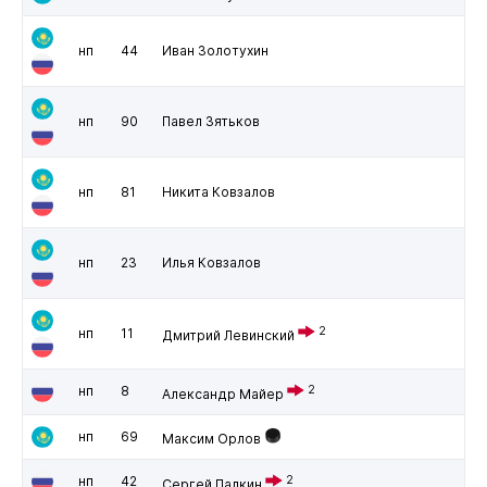
нп
44
Иван Золотухин
нп
90
Павел Зятьков
нп
81
Никита Ковзалов
нп
23
Илья Ковзалов
2
нп
11
Дмитрий Левинский
нп
8
2
Александр Майер
нп
69
Максим Орлов
нп
42
2
Сергей Палкин