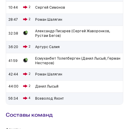
10:44
2
Сергей Симонов
28:47
2
Роман Шалягин
Александр Писарев (Сергей Жаворонков,
32:38
Рустам Бегов)
36:20
2
Артурс Салия
Есмуханбет Толепберген (Данил Лысый, Герман
41:59
Нестеров)
42:44
2
Роман Шалягин
44:00
2
Данил Лысый
56:34
4
Всеволод Яхонт
Составы команд