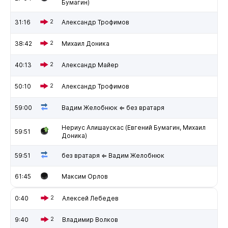
Бумагин)
31:16
2
Александр Трофимов
38:42
2
Михаил Доника
40:13
2
Александр Майер
50:10
2
Александр Трофимов
59:00
Вадим Желобнюк ⇐ без вратаря
Нериус Алишаускас (Евгений Бумагин, Михаил
59:51
Доника)
59:51
без вратаря ⇐ Вадим Желобнюк
61:45
Максим Орлов
0:40
2
Алексей Лебедев
9:40
2
Владимир Волков