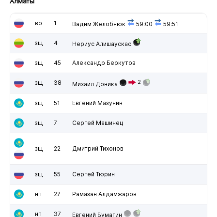
Алматы
вр
1
Вадим Желобнюк
59:00
59:51
зщ
4
Нериус Алишаускас
зщ
45
Александр Беркутов
зщ
38
2
Михаил Доника
зщ
51
Евгений Мазунин
зщ
7
Сергей Машинец
зщ
22
Дмитрий Тихонов
зщ
55
Сергей Тюрин
нп
27
Рамазан Алдамжаров
нп
37
Евгений Бумагин