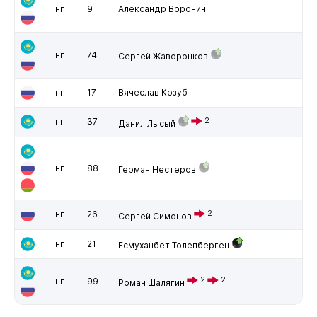
нп
9
Александр Воронин
нп
74
Сергей Жаворонков
нп
17
Вячеслав Козуб
нп
37
2
Данил Лысый
нп
88
Герман Нестеров
нп
26
2
Сергей Симонов
нп
21
Есмуханбет Толепберген
2
2
нп
99
Роман Шалягин