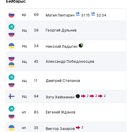
Бейбарыс
вр
69
Матия Пинтарич
31:15
32:34
зщ
39
Георгий Дульнев
зщ
34
Николай Ладыгин
зщ
45
Александр Победоносцев
зщ
11
Дмитрий Степанов
зщ
94
2
2
2
Ээту Хейккинен
нп
83
Евгений Жданов
нп
35
2
Виктор Захаров