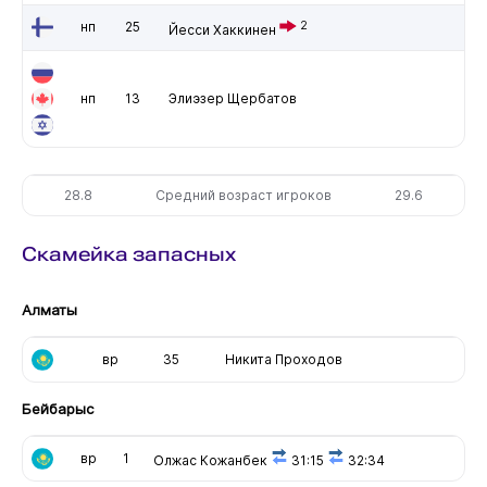
нп
25
2
Йесси Хаккинен
нп
13
Элиэзер Щербатов
28.8
Средний возраст игроков
29.6
Скамейка запасных
Алматы
вр
35
Никита Проходов
Бейбарыс
вр
1
Олжас Кожанбек
31:15
32:34