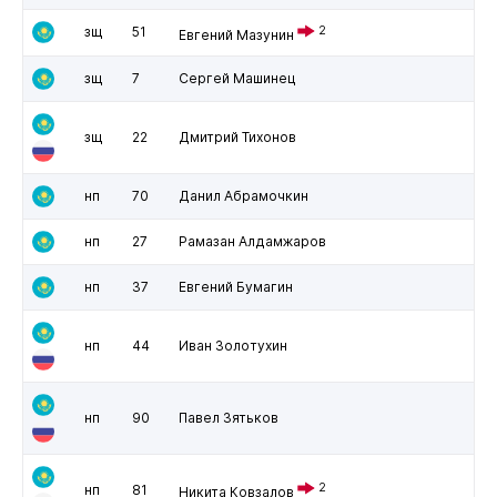
зщ
51
2
Евгений Мазунин
зщ
7
Сергей Машинец
зщ
22
Дмитрий Тихонов
нп
70
Данил Абрамочкин
нп
27
Рамазан Алдамжаров
нп
37
Евгений Бумагин
нп
44
Иван Золотухин
нп
90
Павел Зятьков
2
нп
81
Никита Ковзалов