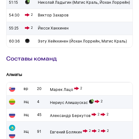
51:15
Николай Ладыгин (Матис Краль, Йохан Лоррейн)
54:30
2
Виктор Захаров
55:25
2
Йесси Хаккинен
60:36
Ээту Хейккинен (Йохан Лоррейн, Матис Краль)
Составы команд
Алматы
вр
20
2
Марек Лацо
зщ
4
2
Нериус Алишаускас
зщ
45
2
2
Александр Беркутов
2
2
2
зщ
91
Евгений Болякин