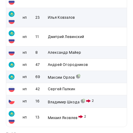
нп
23
Илья Ковзалов
нп
11
Дмитрий Левинский
нп
8
Александр Майер
нп
47
Андрей Огородников
нп
69
Максим Орлов
нп
42
Сергей Палкин
нп
16
2
Владимир Шкода
2
нп
13
Михаил Яковлев