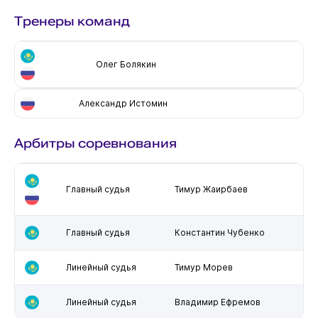
Тренеры команд
Олег Болякин
Александр Истомин
Арбитры соревнования
Главный судья
Тимур Жаирбаев
Главный судья
Константин Чубенко
Линейный судья
Тимур Морев
Линейный судья
Владимир Ефремов