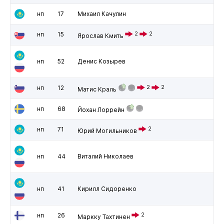
нп
17
Михаил Качулин
нп
15
2
2
Ярослав Кмить
нп
52
Денис Козырев
нп
12
2
2
Матис Краль
нп
68
Йохан Лоррейн
нп
71
2
Юрий Могильников
нп
44
Виталий Николаев
нп
41
Кирилл Сидоренко
нп
26
2
Маркку Тахтинен