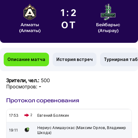
1:2
ОТ
Алматы
Бейбарыс
(Алматы)
(Атырау)
Описание матча
История встреч
Турнирная та
Зрители, чел.:
500
Просмотров:
-
Протокол соревнования
17:53
2
Евгений Болякин
Нериус Алишаускас (Максим Орлов, Владимир
19:11
Шкода)