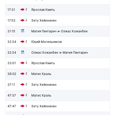
17:31
2
Ярослав Кмить
17:53
2
Ээту Хейккинен
31:15
Матия Пинтарич ⇐ Олжас Кожанбек
32:34
2
Юрий Могильников
32:34
Олжас Кожанбек ⇐ Матия Пинтарич
33:01
2
Ярослав Кмить
36:02
2
Матис Краль
37:11
2
Ээту Хейккинен
47:37
2
Матис Краль
47:47
2
Ээту Хейккинен