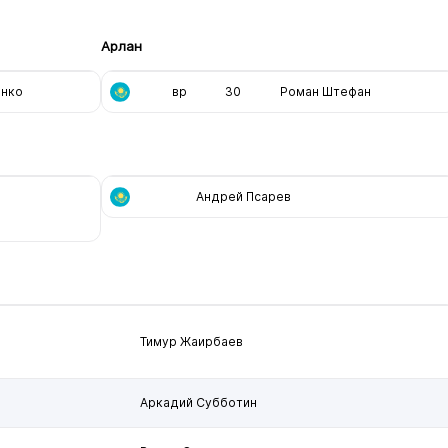
Арлан
анко
вр
30
Роман Штефан
Андрей Псарев
Тимур Жаирбаев
Аркадий Субботин