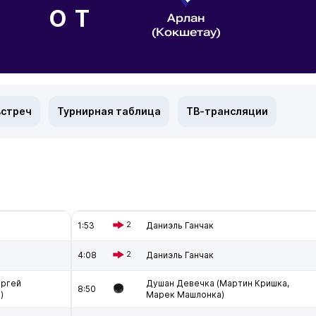
ОТ
Арлан
(Кокшетау)
встреч
Турнирная таблица
ТВ-трансляции
1:53
2
Даниэль Ганчак
4:08
2
Даниэль Ганчак
ергей
Душан Девечка (Мартин Кришка,
8:50
)
Марек Машлонка)