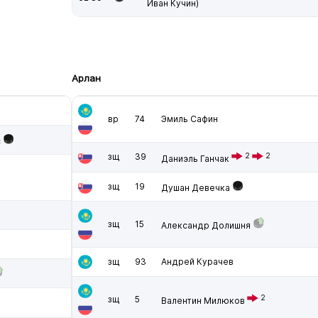
Иван Кучин)
Арлан
вр
74
Эмиль Сафин
с
зщ
39
2
2
Даниэль Ганчак
зщ
19
Душан Девечка
зщ
15
Александр Долишня
зщ
93
Андрей Курачев
2
зщ
5
Валентин Милюков