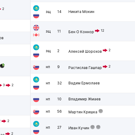
2
зщ
14
Никита Мокин
12
зщ
11
Бен О Коннор
ов
2
зщ
2
Алексей Шорохов
нп
9
2
Растислав Гашпар
нп
32
Вадим Ермолаев
3
2
нп
10
Владимир Жмаев
нп
56
Мартин Кришка
2
2
нп
27
Иван Кучин
2
кас