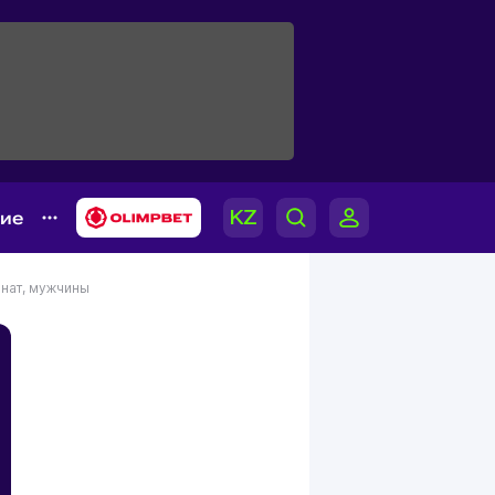
гие
нат, мужчины