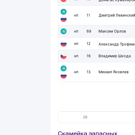
нп
11
Дмитрий Левински
нп
69
Максим Орлов
нп
12
Александр Трофим
нп
16
Владимир Шкода
нп
13
Михаил Яковлев
28
Скамейка запасных