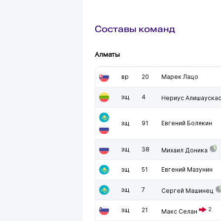
Составы команд
Алматы
вр
20
Марек Лацо
зщ
4
Нериус Алишауска
зщ
91
Евгений Болякин
зщ
38
Михаил Доника
зщ
51
Евгений Мазунин
зщ
7
Сергей Машинец
зщ
21
2
Макс Селан