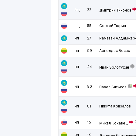
зщ
22
Дмитрий Тихонов
зщ
55
Сергей Тюрин
нп
27
Рамазан Алдамжар
нп
99
Арнолдас Босас
нп
44
Иван Золотухин
нп
90
Павел Зятьков
нп
81
Никита Ковзалов
нп
15
Михал Кокавец
нп
19
Донатас Кумеляус