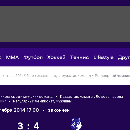
с
MMA
Футбол
Хоккей
Теннис
Lifestyle
Дру
ахстана 2014/15 по хоккею среди мужских команд •
Регулярный чемпио
 хоккею среди мужских команд •
Казахстан
,
Алматы
, Ледовая арена
ик" • Регулярный чемпионат, мужчины
тября 2014 17:00
•
закончен
3:4