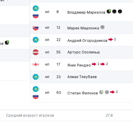
нп
8
Владимир Маркелов
й
нп
12
Марек Машлонка
нп
22
2
Андрей Огородников
ов
нп
55
Артурс Озолиньш
нп
17
2
2
Яник Риндео
нп
23
Алмаз Тлеубаев
2
нп
63
Степан Филонов
Средний возраст игроков
27.8