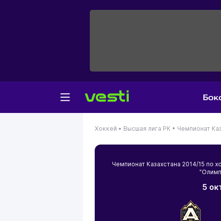
Бок
Хоккей •
Высшая лига РК •
Чемпионат Каз
Чемпионат Казахстана 2014/15 по
"Олимп
5 ок