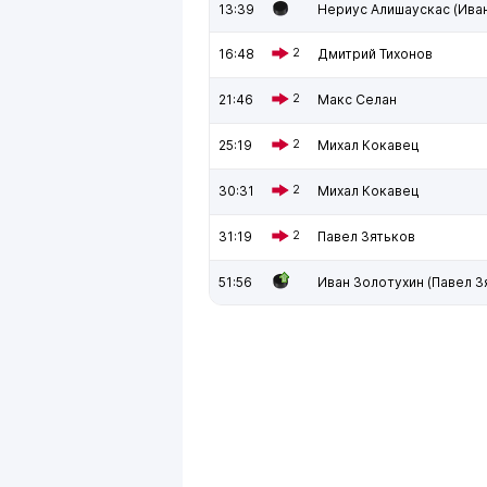
13:39
Нериус Алишаускас (Ива
16:48
2
Дмитрий Тихонов
21:46
2
Макс Селан
25:19
2
Михал Кокавец
30:31
2
Михал Кокавец
31:19
2
Павел Зятьков
51:56
Иван Золотухин (Павел З