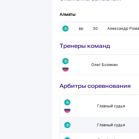
Алматы
вр
30
Александр Ром
Тренеры команд
Олег Болякин
Арбитры соревнования
Главный судья
Главный судья