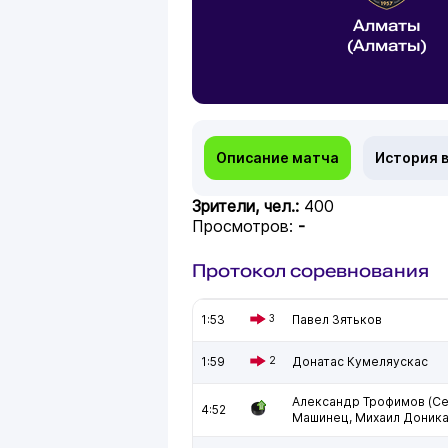
Алматы
(Алматы)
Описание матча
История 
Зрители, чел.:
400
Просмотров:
-
Протокол соревнования
1:53
3
Павел Зятьков
1:59
2
Донатас Кумеляускас
Александр Трофимов (С
4:52
Машинец, Михаил Доника