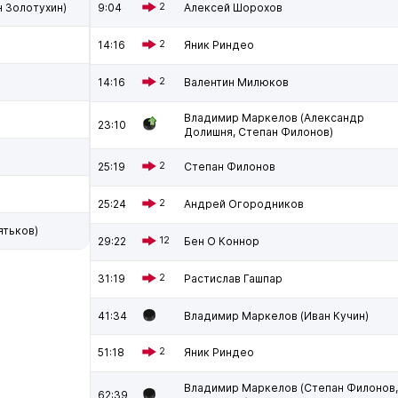
н Золотухин)
9:04
2
Алексей Шорохов
14:16
2
Яник Риндео
14:16
2
Валентин Милюков
Владимир Маркелов (Александр
23:10
Долишня, Степан Филонов)
25:19
2
Степан Филонов
25:24
2
Андрей Огородников
ятьков)
29:22
12
Бен О Коннор
31:19
2
Растислав Гашпар
41:34
Владимир Маркелов (Иван Кучин)
51:18
2
Яник Риндео
Владимир Маркелов (Степан Филонов,
62:39