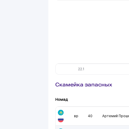
22.1
Скамейка запасных
Номад
вр
40
Артемий Прош