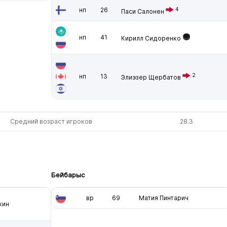
нп
26
4
Паси Салонен
нп
41
Кирилл Сидоренко
2
нп
13
Элиэзер Щербатов
Средний возраст игроков
28.3
Бейбарыс
вр
69
Матия Пинтарич
кин