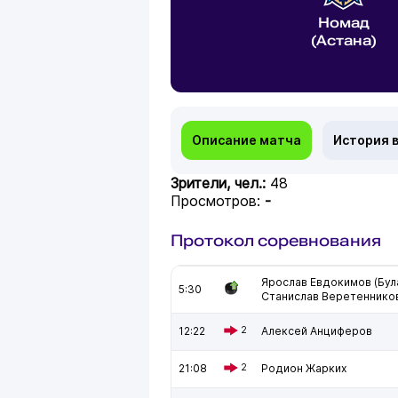
Номад
(Астана)
Описание матча
История 
Зрители, чел.:
48
Просмотров:
-
Протокол соревнования
Ярослав Евдокимов (Бул
5:30
Станислав Веретеннико
12:22
2
Алексей Анциферов
21:08
2
Родион Жарких