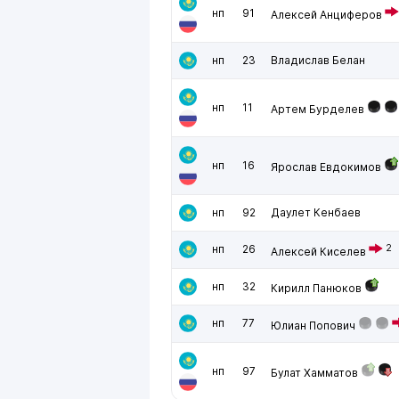
нп
91
Алексей Анциферов
нп
23
Владислав Белан
нп
11
Артем Бурделев
нп
16
Ярослав Евдокимов
нп
92
Даулет Кенбаев
нп
26
2
Алексей Киселев
нп
32
Кирилл Панюков
нп
77
Юлиан Попович
нп
97
Булат Хамматов