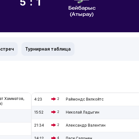
5:1
Бейбарыс
(Атырау)
встреч
Турнирная таблица
ат Хамматов,
4:23
2
Раймондс Вилкойтс
в)
15:52
2
Николай Ладыгин
21:34
2
Александр Валентин
24:12
4
Паси Салонен