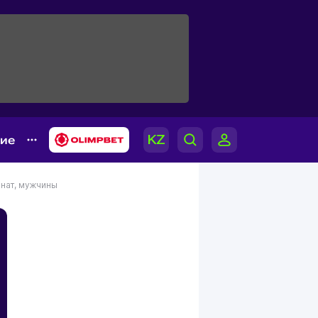
гие
нат, мужчины