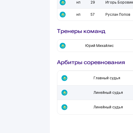
нп
29
Игорь Борови
нп
57
Руслан Попов
Тренеры команд
Юрий Михайлис
Арбитры соревнования
Главный судья
Линейный судья
Линейный судья