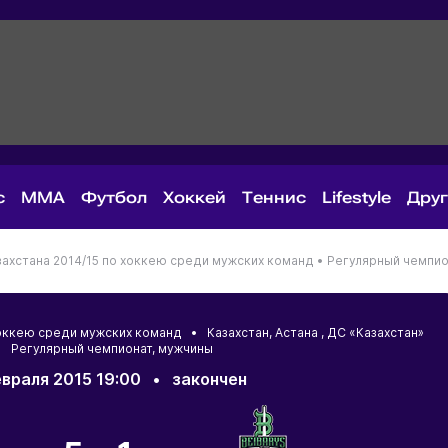
с
MMA
Футбол
Хоккей
Теннис
Lifestyle
Дру
ахстана 2014/15 по хоккею среди мужских команд •
Регулярный чемпио
 хоккею среди мужских команд •
Казахстан
,
Астана
, ДС «Казахстан»
 Регулярный чемпионат, мужчины
враля 2015 19:00
•
закончен