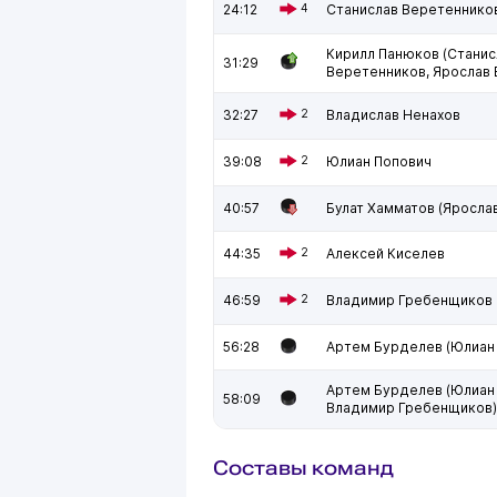
24:12
4
Станислав Веретеннико
Кирилл Панюков (Станис
31:29
Веретенников, Ярослав 
32:27
2
Владислав Ненахов
39:08
2
Юлиан Попович
40:57
Булат Хамматов (Яросла
44:35
2
Алексей Киселев
46:59
2
Владимир Гребенщиков
56:28
Артем Бурделев (Юлиан
Артем Бурделев (Юлиан 
58:09
Владимир Гребенщиков)
Составы команд