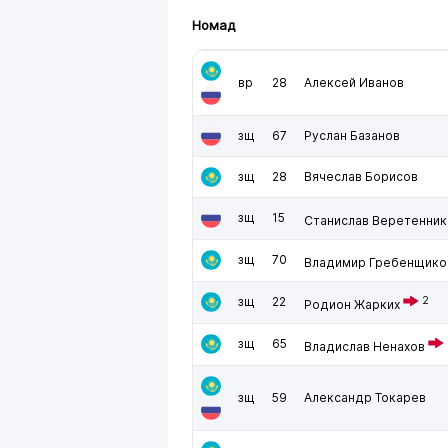
Номад
вр
28
Алексей Иванов
зщ
67
Руслан Базанов
зщ
28
Вячеслав Борисов
зщ
15
Станислав Веретенник
зщ
70
Владимир Гребенщико
зщ
22
2
Родион Жарких
зщ
65
Владислав Ненахов
зщ
59
Александр Токарев