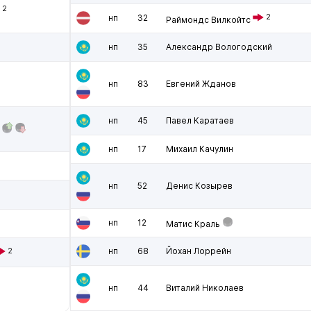
2
нп
32
2
Раймондс Вилкойтс
нп
35
Александр Вологодский
нп
83
Евгений Жданов
нп
45
Павел Каратаев
нп
17
Михаил Качулин
нп
52
Денис Козырев
нп
12
Матис Краль
нп
68
Йохан Лоррейн
2
нп
44
Виталий Николаев