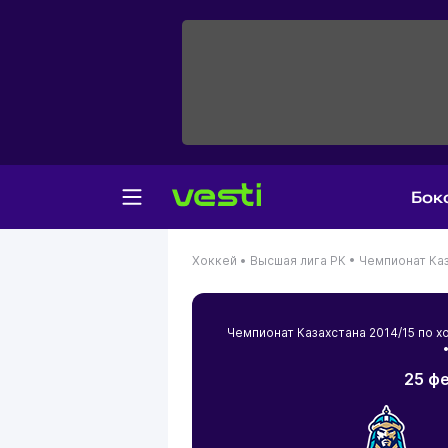
Бок
Хоккей •
Высшая лига РК •
Чемпионат Каз
Чемпионат Казахстана 2014/15 по
•
25 фе