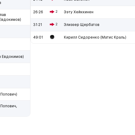
в
26:26
2
Ээту Хейккинен
лав
Евдокимов)
31:21
2
Элиэзер Щербатов
49:01
Кирилл Сидоренко (Матис Краль)
в Евдокимов)
 Попович)
Попович,