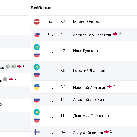
Бейбарыс
вр
37
Марис Ючерс
зщ
4
2
Александр Валентин
зщ
47
Илья Гуляков
4
ов
зщ
39
Георгий Дульнев
2
в
зщ
34
2
Николай Ладыгин
зщ
14
Алексей Ложкин
2
зщ
11
Дмитрий Степанов
зщ
94
2
Ээту Хейккинен