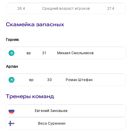
26.4
Средний возраст игроков
27.4
Скамейка запасных
Горняк
вр
31
Михаил Смольников
Арлан
вр
30
Роман Штефан
Тренеры команд
Евгений Зиновьев
Веса Суренкин