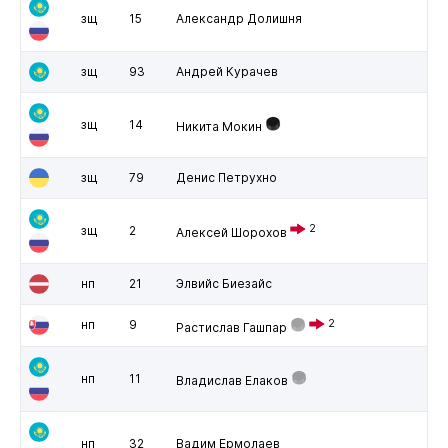
зщ
15
Александр Долишня
зщ
93
Андрей Курачев
зщ
14
Никита Мокин
зщ
79
Денис Петрухно
2
зщ
2
Алексей Шорохов
нп
21
Элвийс Биезайс
нп
9
2
Растислав Гашпар
нп
11
Владислав Елаков
нп
32
Вадим Ермолаев