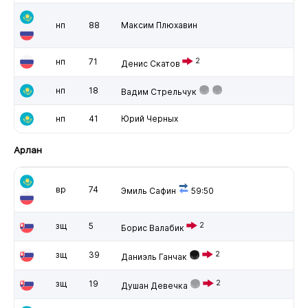
нп
88
Максим Плюхавин
нп
71
2
Денис Скатов
нп
18
Вадим Стрельчук
нп
41
Юрий Черных
Арлан
вр
74
Эмиль Сафин
59:50
зщ
5
2
Борис Валабик
зщ
39
2
Даниэль Ганчак
зщ
19
2
Душан Девечка