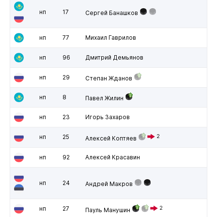
нп
17
Сергей Банашков
нп
77
Михаил Гаврилов
нп
96
Дмитрий Демьянов
нп
29
Степан Жданов
нп
8
Павел Жилин
нп
23
Игорь Захаров
нп
25
2
Алексей Коптяев
нп
92
Алексей Красавин
нп
24
Андрей Макров
нп
27
2
Пауль Манушин