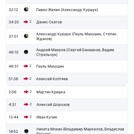
32:12
Павел Жилин (Александр Куршук)
34:20
2
Денис Скатов
Александр Куршук (Пауль Манушин, Степан
37:01
Жданов)
Андрей Макров (Сергей Банашков, Вадим
46:10
Стрельчук)
46:31
2
Пауль Манушин
51:36
2
Алексей Коптяев
2:06
2
Мартин Кришка
4:31
2
Алексей Шорохов
13:44
2
Иван Кучин
Никита Мокин (Владимир Маркелов, Владислав
18:52
Елаков)