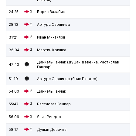
24:25
2
Борис Валабик
28:12
2
Артурс Озолиньш
31:21
2
Иван Михайлов
36:04
2
Мартин Кришка
Даниэль Ганчак (Душан Девечка, Растислав
47:40
Гашпар)
51:19
Артурс Озолиньш (Яник Риндео)
54:00
2
Даниэль Ганчак
55:47
2
Растислав Гашпар
56:06
2
Яник Риндео
58:17
2
Душан Девечка