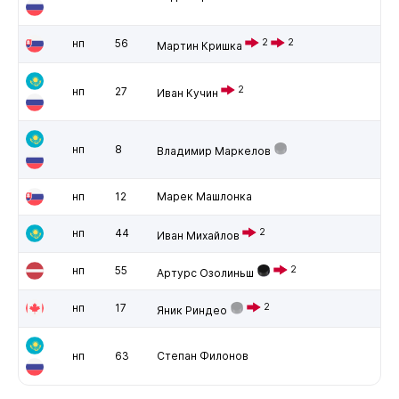
нп
56
2
2
Мартин Кришка
2
нп
27
Иван Кучин
нп
8
Владимир Маркелов
нп
12
Марек Машлонка
нп
44
2
Иван Михайлов
нп
55
2
Артурс Озолиньш
нп
17
2
Яник Риндео
нп
63
Степан Филонов