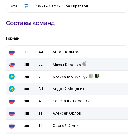
59:50
Эмиль Сафин ⇐ без вратаря
Составы команд
Горняк
вр
44
Антон Тодыков
зщ
52
Михал Коренко
зщ
5
Александр Куршук
зщ
34
Андрей Медяник
зщ
4
Константин Орешкин
зщ
11
Алексей Орлов
зщ
10
Сергей Ступин