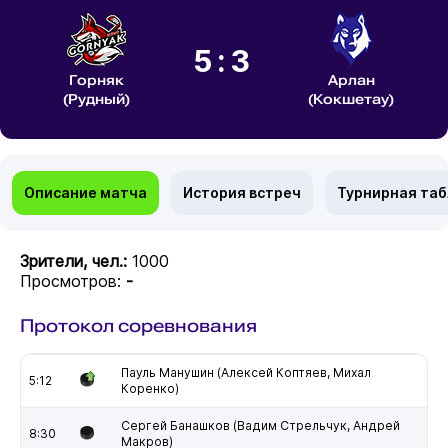
5:3
Горняк
Арлан
(Рудный)
(Кокшетау)
Описание матча
История встреч
Турнирная та
Зрители, чел.:
1000
Просмотров:
-
Протокол соревнования
Пауль Манушин (Алексей Коптяев, Михал
5:12
Коренко)
Сергей Банашков (Вадим Стрельчук, Андрей
8:30
Макров)