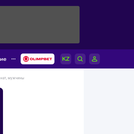
гие
нат, мужчины