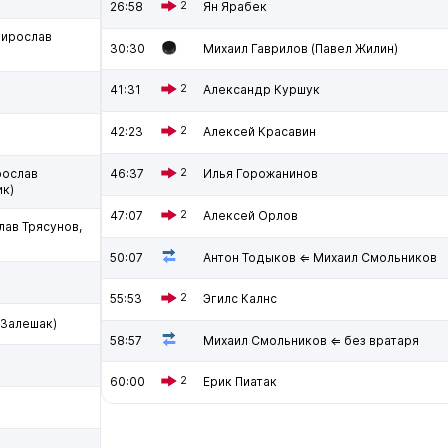
26:58
2
Ян Ярабек
Мирослав
30:30
Михаил Гаврилов (Павел Жилин)
41:31
2
Александр Куршук
42:23
2
Алексей Красавин
рослав
46:37
2
Илья Горожанинов
ик)
47:07
2
Алексей Орлов
лав Трясунов,
50:07
Антон Тодыков ⇐ Михаил Смольников
55:53
2
Эгилс Калнс
 Залешак)
58:57
Михаил Смольников ⇐ без вратаря
60:00
2
Ерик Пиатак