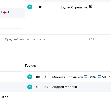
нп
18
Вадим Стрельчук
2
2
Средний возраст игроков
27.2
Горняк
вр
31
Михаил Смольников
50:07
58:57
зщ
34
Андрей Медяник
рытов