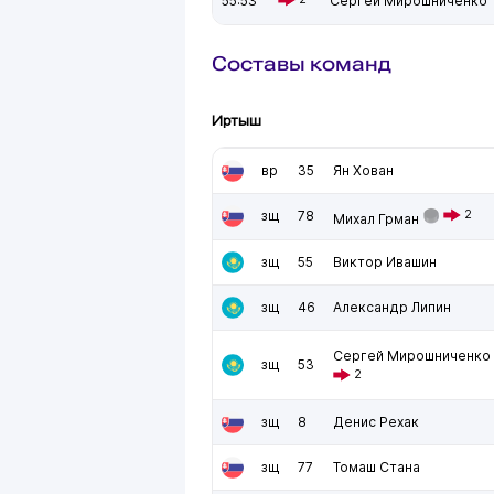
55:53
Сергей Мирошниченко
Составы команд
Иртыш
вр
35
Ян Хован
зщ
78
2
Михал Грман
зщ
55
Виктор Ивашин
зщ
46
Александр Липин
Сергей Мирошниченко
зщ
53
2
зщ
8
Денис Рехак
зщ
77
Томаш Стана