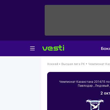
Бок
Хоккей •
Высшая лига РК •
Чемпионат Каз
Чемпионат Казахстана 2014/15 
Павлодар
, Ледовый
2 ок