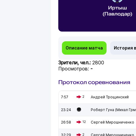
Иртыш
(Павлодар)
Описание матча
История 
Зрители, чел.:
2800
Просмотров:
-
Протокол соревнования
7:57
2
Андрей Трощинский
23:24
Роберт Гуна (Михал Грм
26:58
12
Сергей Мирошниченко
32:29
2
Сергей Мирошниченко