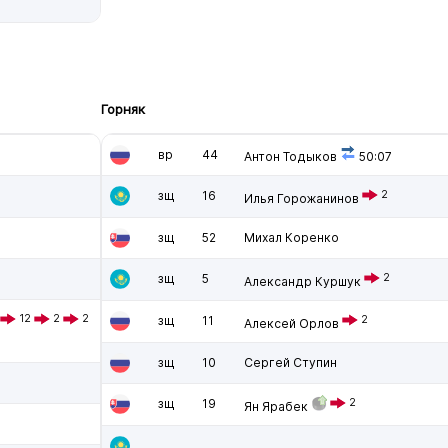
Горняк
вр
44
Антон Тодыков
50:07
зщ
16
2
Илья Горожанинов
зщ
52
Михал Коренко
зщ
5
2
Александр Куршук
12
2
2
зщ
11
2
Алексей Орлов
зщ
10
Сергей Ступин
зщ
19
2
Ян Ярабек