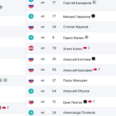
нп
17
Сергей Банашков
нп
77
Михаил Гаврилов
нп
29
Степан Жданов
нп
8
Павел Жилин
нп
79
2
Эгилс Калнс
нп
25
Алексей Коптяев
нп
92
2
Алексей Красавин
нп
27
Пауль Манушин
нп
54
Алексей Обухов
нп
15
2
Ерик Пиатак
2
нп
24
Александр Поляков