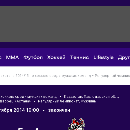
с
MMA
Футбол
Хоккей
Теннис
Lifestyle
Дру
ахстана 2014/15 по хоккею среди мужских команд •
Регулярный чемпио
по хоккею среди мужских команд •
Казахстан
,
Павлодарская обл.
,
 Дворец «Астана» • Регулярный чемпионат, мужчины
тября 2014 19:00
•
закончен