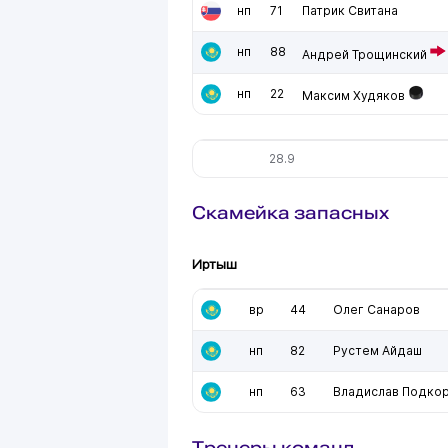
нп
71
Патрик Свитана
нп
88
Андрей Трощинский
нп
22
Максим Худяков
28.9
Скамейка запасных
Иртыш
вр
44
Олег Санаров
нп
82
Рустем Айдаш
нп
63
Владислав Подко
Тренеры команд