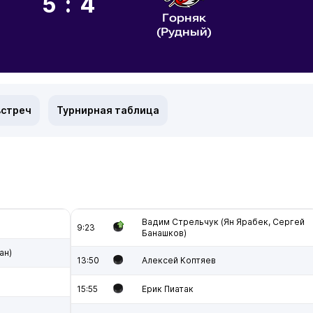
5:4
Горняк
(Рудный)
встреч
Турнирная таблица
Вадим Стрельчук (Ян Ярабек, Сергей
9:23
Банашков)
ан)
13:50
Алексей Коптяев
15:55
Ерик Пиатак