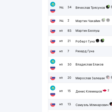
зщ
34
Вячеслав Трясунов
зщ
2
Мартин Чакайик
нп
83
Мартин Беллуш
нп
21
Роберт Гуна
нп
7
Рихард Гуна
нп
30
Владислав Елаков
нп
20
Мирослав Залешак
2
нп
15
Денис Клемешов
нп
13
Самуэль Млинарович