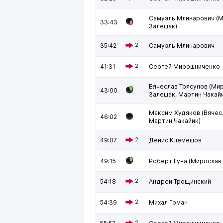
Самуэль Млинарович (
33:43
Залешак)
35:42
2
Самуэль Млинарович
41:31
2
Сергей Мирошниченко
Вячеслав Трясунов (Ми
43:00
Залешак, Мартин Чакай
Максим Худяков (Вячес
46:02
Мартин Чакайик)
49:07
2
Денис Клемешов
49:15
Роберт Гуна (Мирослав
54:18
2
Андрей Трощинский
54:39
2
Михал Грман
2