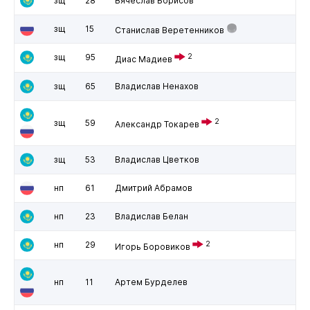
зщ
28
Вячеслав Борисов
зщ
15
Станислав Веретенников
зщ
95
2
Диас Мадиев
зщ
65
Владислав Ненахов
2
зщ
59
Александр Токарев
зщ
53
Владислав Цветков
нп
61
Дмитрий Абрамов
нп
23
Владислав Белан
нп
29
2
Игорь Боровиков
нп
11
Артем Бурделев