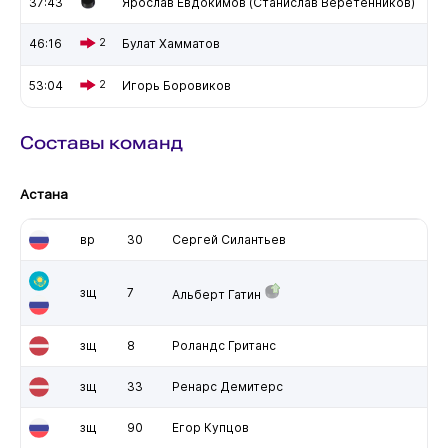
37:43
Ярослав Евдокимов (Станислав Веретенников)
46:16
2
Булат Хамматов
53:04
2
Игорь Боровиков
Составы команд
Астана
вр
30
Сергей Силантьев
зщ
7
Альберт Гатин
зщ
8
Роландс Гританс
зщ
33
Ренарс Демитерс
зщ
90
Егор Купцов