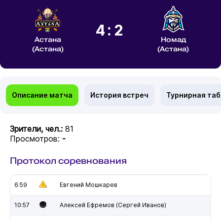
4:2
Астана
Номад
(Астана)
(Астана)
Описание матча
История встреч
Турнирная та
Зрители, чел.:
81
Просмотров:
-
Протокол соревнования
6:59
Евгений Мошкарев
10:57
Алексей Ефремов (Сергей Иванов)