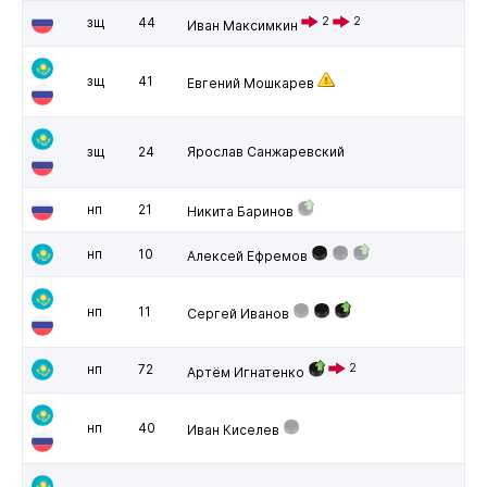
зщ
44
2
2
Иван Максимкин
зщ
41
Евгений Мошкарев
зщ
24
Ярослав Санжаревский
нп
21
Никита Баринов
нп
10
Алексей Ефремов
нп
11
Сергей Иванов
нп
72
2
Артём Игнатенко
нп
40
Иван Киселев