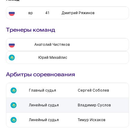
вр
41
Дмитрий Ряжинов
Тренеры команд
Анатолий Чистяков
Юрий Михайлис
Арбитры соревнования
Главный судья
Сергей Соболев
Линейный судья
Владимир Суслов
Линейный судья
Тимур Искаков