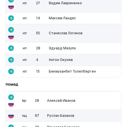
нп
27
Вадим Лавриненко
нп
14
Максим Ландис
нп
55
Станислав Логинов
нп
28
Эдуард Мазула
нп
4
Антон Окунев
нп
15
Бекмуханбет Толепберген
Номад
вр
28
Алексей Иванов
зщ
67
Руслан Базанов