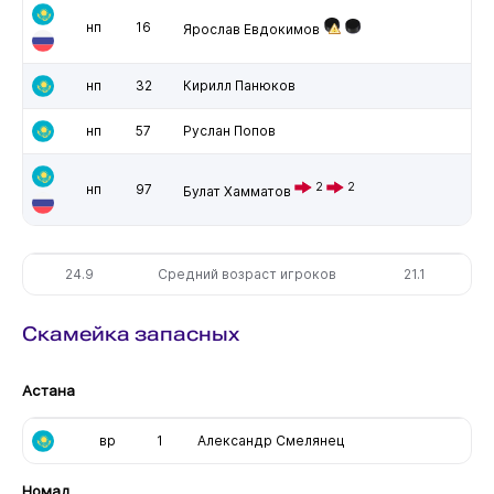
нп
16
Ярослав Евдокимов
нп
32
Кирилл Панюков
нп
57
Руслан Попов
2
2
нп
97
Булат Хамматов
24.9
Средний возраст игроков
21.1
Скамейка запасных
Астана
вр
1
Александр Смелянец
Номад