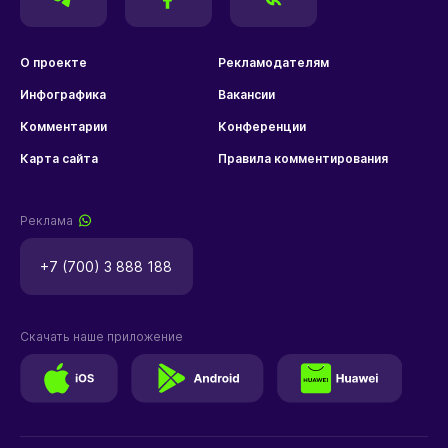
О проекте
Рекламодателям
Инфографика
Вакансии
Комментарии
Конференции
Карта сайта
Правила комментирования
Реклама
+7 (700) 3 888 188
Скачать наше приложение