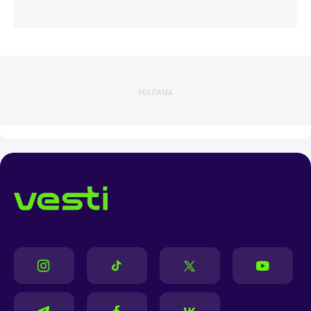
РЕКЛАМА