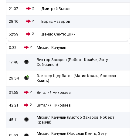
21:07
2
Дмитрий Быков
28:10
2
Борис Назыров
52:59
2
Денис Сентюшкин
0:22
2
Михаил Качулин
Виктор Захаров (Роберт Крайчи, Ээту
17:48
Хейккинен)
Элиэзер Щербатов (Матис Краль, Ярослав
29:34
Кмить)
31:55
2
Виталий Николаев
42:21
2
Виталий Николаев
Михаил Качулин (Виктор Захаров, Роберт
45:11
Крайчи)
Михаил Качулин (Ярослав Кмить, Ээту
51:07