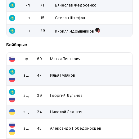
нп
71
Вячеслав Федосенко
нп
15
Степан Штефан
нп
29
Кирилл Ядрышников
Бейбарыс
вр
69
Матия Пинтарич
зщ
47
Илья Гуляков
зщ
39
Георгий Дульнев
зщ
34
Николай Ладыгин
зщ
45
Александр Победоносцев