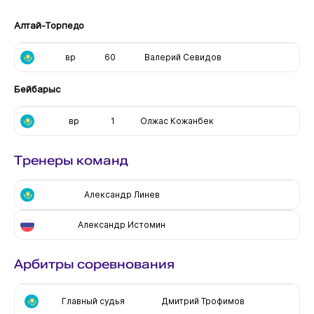
Алтай-Торпедо
вр
60
Валерий Севидов
Бейбарыс
вр
1
Олжас Кожанбек
Тренеры команд
Александр Линев
Александр Истомин
Арбитры соревнования
Главный судья
Дмитрий Трофимов