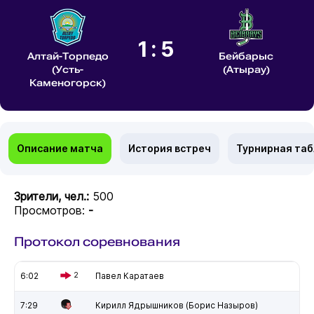
1:5
Алтай-Торпедо
Бейбарыс
(Усть-
(Атырау)
Каменогорск)
Описание матча
История встреч
Турнирная та
Зрители, чел.:
500
Просмотров:
-
Протокол соревнования
6:02
2
Павел Каратаев
7:29
Кирилл Ядрышников (Борис Назыров)