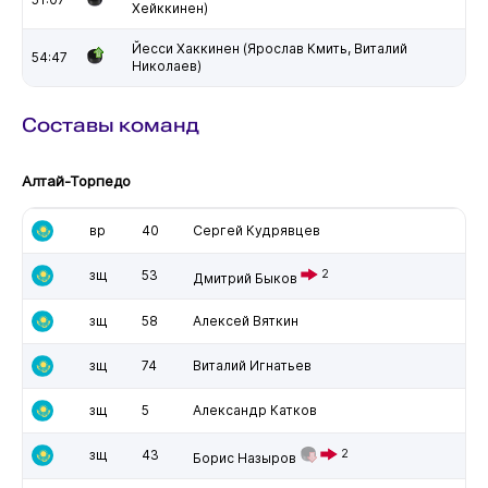
Хейккинен)
Йесси Хаккинен (Ярослав Кмить, Виталий
54:47
Николаев)
Составы команд
Алтай-Торпедо
вр
40
Сергей Кудрявцев
зщ
53
2
Дмитрий Быков
зщ
58
Алексей Вяткин
зщ
74
Виталий Игнатьев
зщ
5
Александр Катков
зщ
43
2
Борис Назыров