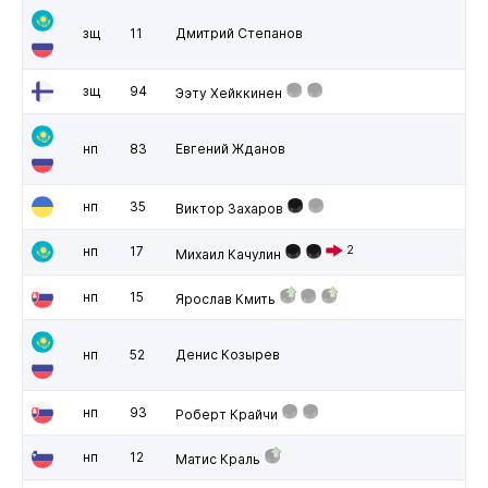
зщ
11
Дмитрий Степанов
зщ
94
Ээту Хейккинен
нп
83
Евгений Жданов
нп
35
Виктор Захаров
нп
17
2
Михаил Качулин
нп
15
Ярослав Кмить
нп
52
Денис Козырев
нп
93
Роберт Крайчи
нп
12
Матис Краль