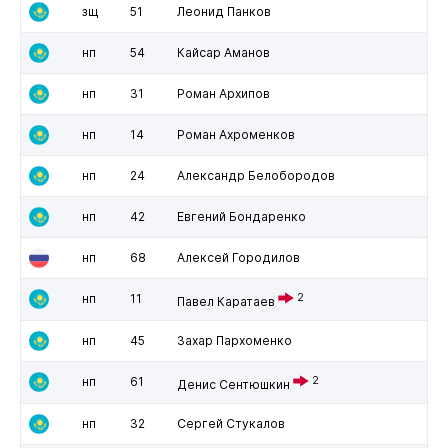
зщ
51
Леонид Панков
нп
54
Кайсар Аманов
нп
31
Роман Архипов
нп
14
Роман Ахроменков
нп
24
Александр Белобородов
нп
42
Евгений Бондаренко
нп
68
Алексей Городилов
нп
11
2
Павел Каратаев
нп
45
Захар Пархоменко
нп
61
2
Денис Сентюшкин
нп
32
Сергей Стукалов