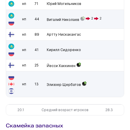
нп
71
Юрий Могильников
2
2
нп
44
Виталий Николаев
нп
89
Артту Нискакангас
нп
41
Кирилл Сидоренко
нп
25
Йесси Хаккинен
нп
13
Элиэзер Щербатов
20.1
Средний возраст игроков
28.3
Скамейка запасных