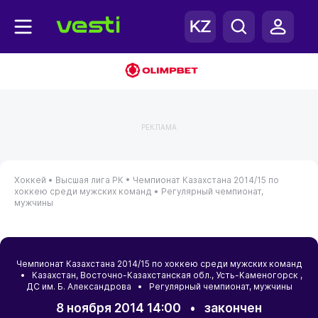
РЕКЛАМА
Хоккей •
Высшая лига РК •
Чемпионат Казахстана 2014/15 по
хоккею среди мужских команд •
Регулярный чемпионат,
мужчины
Чемпионат Казахстана 2014/15 по хоккею среди мужских команд
•
Казахстан
,
Восточно-Казахстанская обл.
,
Усть-Каменогорск
,
ДС им. Б. Александрова • Регулярный чемпионат, мужчины
8 ноября 2014 14:00
•
закончен