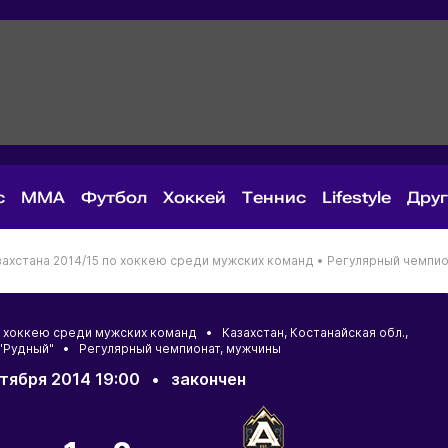
с
MMA
Футбол
Хоккей
Теннис
Lifestyle
Дру
ахстана 2014/15 по хоккею среди мужских команд •
Регулярный чемпио
по хоккею среди мужских команд •
Казахстан
,
Костанайская обл.
,
 "Рудный" • Регулярный чемпионат, мужчины
тября 2014 19:00
•
закончен