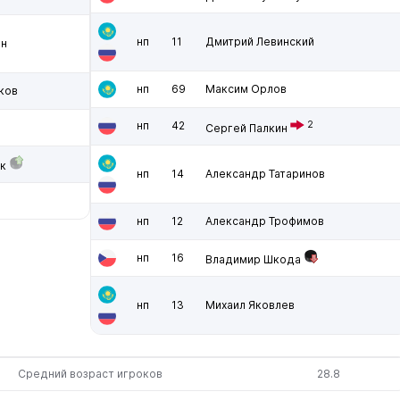
нп
11
Дмитрий Левинский
ин
нп
69
Максим Орлов
ков
нп
42
2
Сергей Палкин
к
нп
14
Александр Татаринов
нп
12
Александр Трофимов
нп
16
Владимир Шкода
нп
13
Михаил Яковлев
Средний возраст игроков
28.8