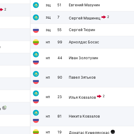
зщ
51
Евгений Мазунин
2
зщ
7
2
Сергей Машинец
зщ
55
Сергей Тюрин
нп
99
Арнолдас Босас
в
нп
44
Иван Золотухин
нп
90
Павел Зятьков
2
нп
23
Илья Ковзалов
в
нп
81
Никита Ковзалов
нп
19
Донатас Кумеляускас