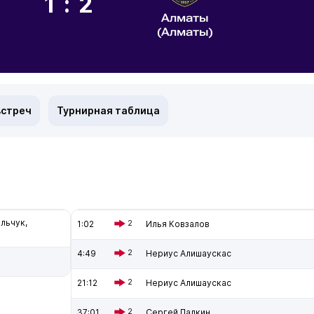
1:2
Алматы
(Алматы)
встреч
Турнирная таблица
льчук,
1:02
2
Илья Ковзалов
4:49
2
Нериус Алишаускас
21:12
2
Нериус Алишаускас
37:01
2
Сергей Палкин