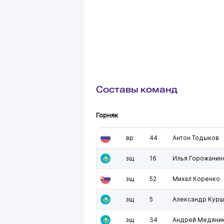
Составы команд
Горняк
вр
44
Антон Тодыков
зщ
16
Илья Горожанин
зщ
52
Михал Коренко
зщ
5
Александр Курш
зщ
34
Андрей Медяни