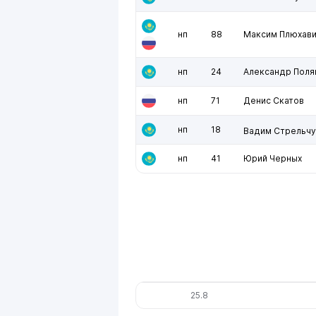
нп
88
Максим Плюхав
нп
24
Александр Поля
нп
71
Денис Скатов
нп
18
Вадим Стрельчу
нп
41
Юрий Черных
25.8