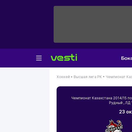
Бок
Хоккей •
Высшая лига РК •
Чемпионат Каз
Чемпионат Казахстана 2014/15 
Рудный
, ЛД
23 ок