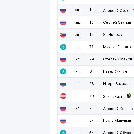
зщ
11
Алексей Орлов
зщ
10
Сергей Ступин
зщ
19
Ян Ярабек
нп
77
Михаил Гаврило
нп
29
Степан Жданов
нп
8
Павел Жилин
нп
23
Игорь Захаров
нп
79
Эгилс Калнс
нп
25
Алексей Коптяе
нп
27
Пауль Манушин
нп
54
Алексей Обухов