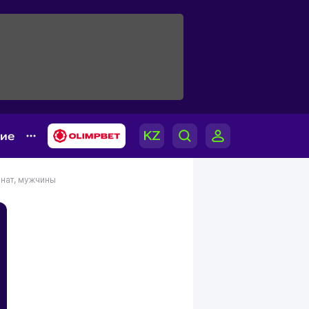
гие
нат, мужчины