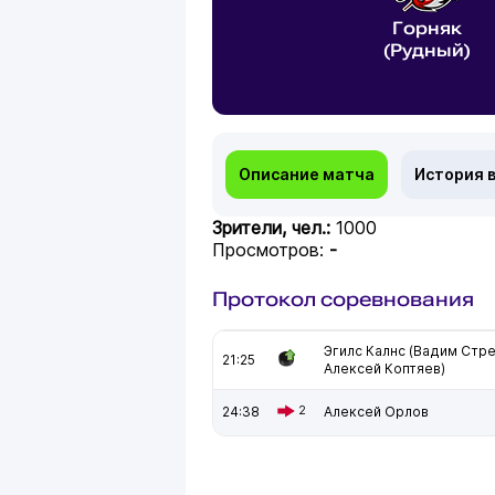
Горняк
(Рудный)
Описание матча
История 
Зрители, чел.:
1000
Просмотров:
-
Протокол соревнования
Эгилс Калнс (Вадим Стре
21:25
Алексей Коптяев)
24:38
2
Алексей Орлов