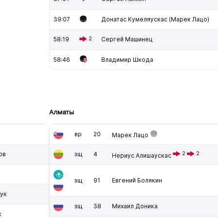
39:07
Донатас Кумеляускас (Марек Лацо)
58:19
2
Сергей Машинец
58:46
Владимир Шкода
Алматы
вр
20
Марек Лацо
ов
зщ
4
2
2
Нериус Алишаускас
зщ
91
Евгений Болякин
ук
зщ
38
Михаил Доника
к