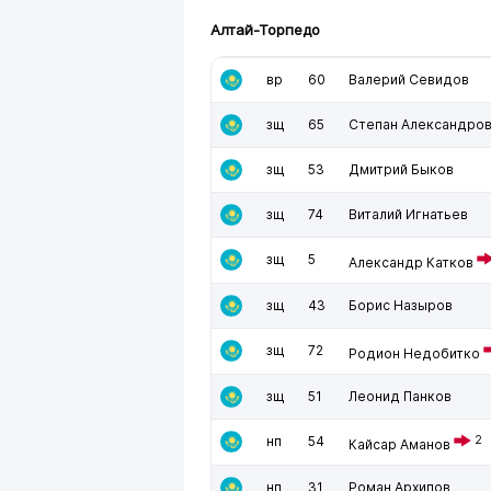
Алтай-Торпедо
вр
60
Валерий Севидов
зщ
65
Степан Александро
зщ
53
Дмитрий Быков
зщ
74
Виталий Игнатьев
зщ
5
Александр Катков
зщ
43
Борис Назыров
зщ
72
Родион Недобитко
зщ
51
Леонид Панков
нп
54
2
Кайсар Аманов
нп
31
Роман Архипов