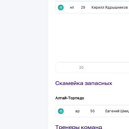
нп
29
Кирилл Ядрышников
20
Скамейка запасных
Алтай-Торпедо
вр
50
Евгений Шми
Тренеры команд