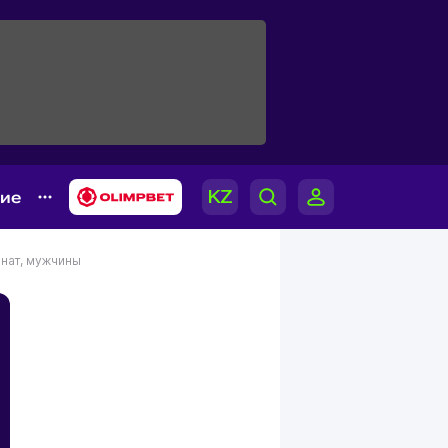
гие
нат, мужчины