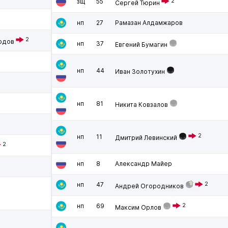
зщ
55
2
Сергей Тюрин
нп
27
Рамазан Алдамжаров
2
одов
нп
37
Евгений Бумагин
нп
44
Иван Золотухин
нп
81
Никита Ковзалов
2
нп
11
Дмитрий Левинский
2
нп
8
Александр Майер
нп
47
2
Андрей Огородников
нп
69
2
Максим Орлов