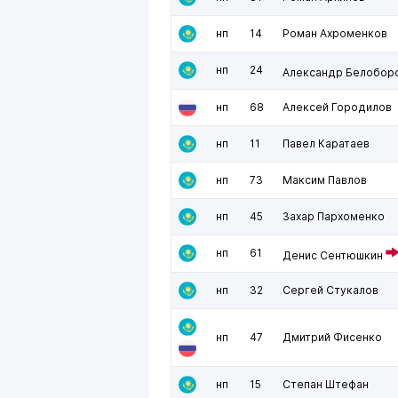
нп
14
Роман Ахроменков
нп
24
Александр Белобор
нп
68
Алексей Городилов
нп
11
Павел Каратаев
нп
73
Максим Павлов
нп
45
Захар Пархоменко
нп
61
Денис Сентюшкин
нп
32
Сергей Стукалов
нп
47
Дмитрий Фисенко
нп
15
Степан Штефан