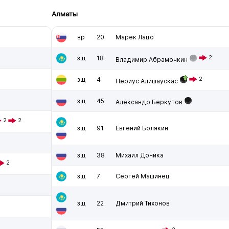
Алматы
вр
20
Марек Лацо
в
зщ
18
2
Владимир Абрамочкин
зщ
4
2
Нериус Алишаускас
зщ
45
Александр Беркутов
2
2
зщ
91
Евгений Болякин
зщ
38
Михаил Доника
2
зщ
7
Сергей Машинец
зщ
22
Дмитрий Тихонов