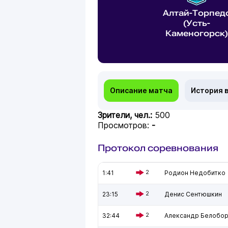
Алтай-Торпед
(Усть-
Каменогорск)
Описание матча
История 
Зрители, чел.:
500
Просмотров:
-
Протокол соревнования
1:41
2
Родион Недобитко
23:15
2
Денис Сентюшкин
32:44
2
Александр Белобо