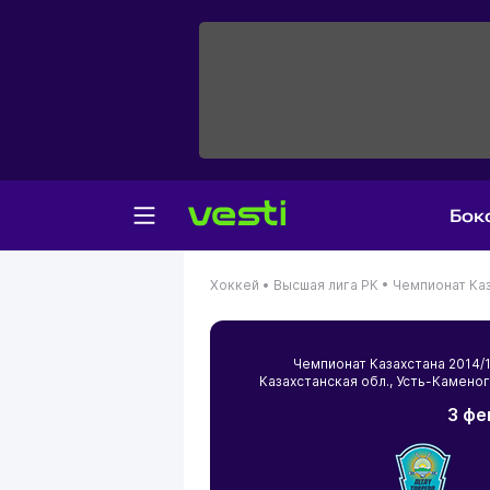
Бок
Хоккей •
Высшая лига РК •
Чемпионат Каз
Чемпионат Казахстана 2014
Казахстанская обл.
,
Усть-Камено
3 фе