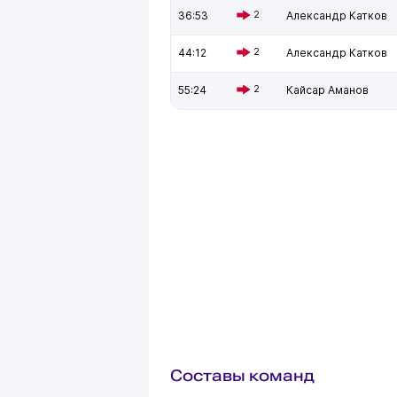
36:53
2
Александр Катков
44:12
2
Александр Катков
55:24
2
Кайсар Аманов
Составы команд