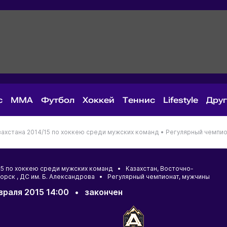
с
MMA
Футбол
Хоккей
Теннис
Lifestyle
Дру
ахстана 2014/15 по хоккею среди мужских команд •
Регулярный чемпио
/15 по хоккею среди мужских команд •
Казахстан
,
Восточно-
горск
, ДС им. Б. Александрова • Регулярный чемпионат, мужчины
враля 2015 14:00
•
закончен