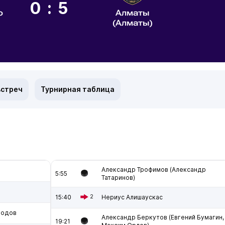
0:5
о
Алматы
(Алматы)
встреч
Турнирная таблица
Александр Трофимов (Александр
5:55
Татаринов)
15:40
2
Нериус Алишаускас
родов
Александр Беркутов (Евгений Бумагин,
19:21