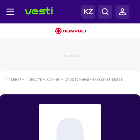
РЕКЛАМА
Главная
•
Новости
•
Хоккей
•
Спортсмены
•
Максим Павлов