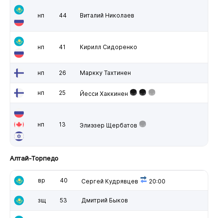
нп
44
Виталий Николаев
нп
41
Кирилл Сидоренко
нп
26
Маркку Тахтинен
нп
25
Йесси Хаккинен
нп
13
Элиэзер Щербатов
Алтай-Торпедо
вр
40
Сергей Кудрявцев
20:00
зщ
53
Дмитрий Быков