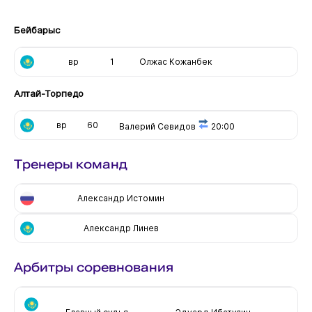
Бейбарыс
вр
1
Олжас Кожанбек
Алтай-Торпедо
вр
60
Валерий Севидов
20:00
Тренеры команд
Александр Истомин
Александр Линев
Арбитры соревнования