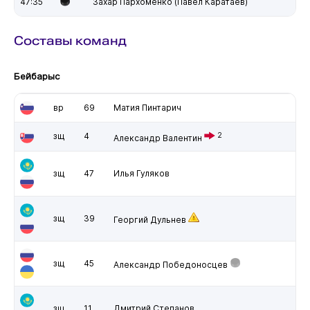
47:35
Захар Пархоменко (Павел Каратаев)
Составы команд
Бейбарыс
вр
69
Матия Пинтарич
зщ
4
2
Александр Валентин
зщ
47
Илья Гуляков
зщ
39
Георгий Дульнев
зщ
45
Александр Победоносцев
зщ
11
Дмитрий Степанов