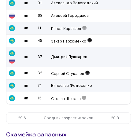
нп
91
Александр Вологодский
нп
68
Алексей Городилов
нп
11
Павел Каратаев
нп
45
Захар Пархоменко
нп
37
Дмитрий Пушкарев
нп
32
Сергей Стукалов
нп
71
Вячеслав Федосенко
нп
15
Степан Штефан
29.6
Средний возраст игроков
20.8
Скамейка запасных