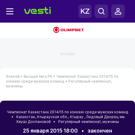
РЕКЛАМА
Хоккей •
Высшая лига РК •
Чемпионат Казахстана 2014/15 по
хоккею среди мужских команд •
Регулярный чемпионат,
мужчины
Чемпионат Казахстана 2014/15 по хоккею среди мужских команд
•
Казахстан
,
Атырауская обл.
,
Атырау
, Ледовый Дворец им.
Хиуаз Доспановой • Регулярный чемпионат, мужчины
25 января 2015 18:00
•
закончен