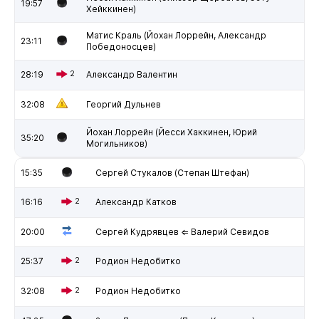
19:57
Хейккинен)
Матис Краль (Йохан Лоррейн, Александр
23:11
Победоносцев)
28:19
2
Александр Валентин
32:08
Георгий Дульнев
Йохан Лоррейн (Йесси Хаккинен, Юрий
35:20
Могильников)
15:35
Сергей Стукалов (Степан Штефан)
16:16
2
Александр Катков
20:00
Сергей Кудрявцев ⇐ Валерий Севидов
25:37
2
Родион Недобитко
32:08
2
Родион Недобитко