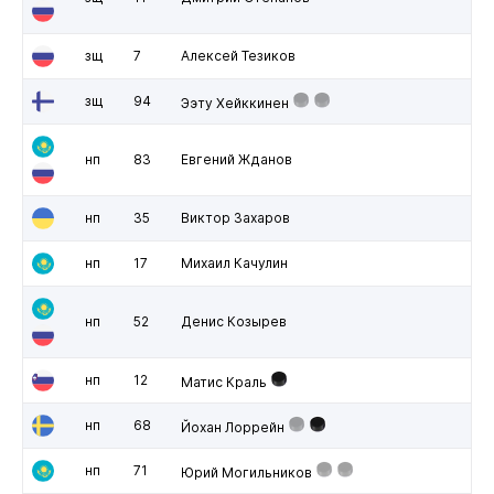
зщ
7
Алексей Тезиков
зщ
94
Ээту Хейккинен
нп
83
Евгений Жданов
нп
35
Виктор Захаров
нп
17
Михаил Качулин
нп
52
Денис Козырев
нп
12
Матис Краль
нп
68
Йохан Лоррейн
нп
71
Юрий Могильников