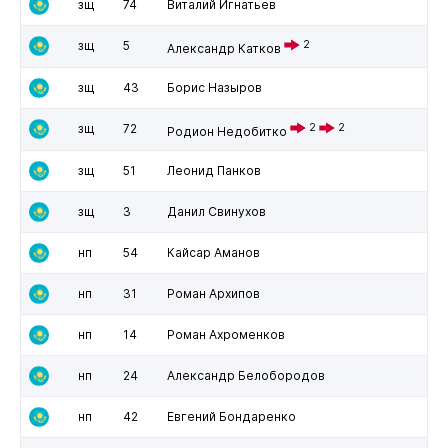
зщ
74
Виталий Игнатьев
зщ
5
2
Александр Катков
зщ
43
Борис Назыров
зщ
72
2
2
Родион Недобитко
зщ
51
Леонид Панков
зщ
3
Данил Свинухов
нп
54
Кайсар Аманов
нп
31
Роман Архипов
нп
14
Роман Ахроменков
нп
24
Александр Белобородов
нп
42
Евгений Бондаренко