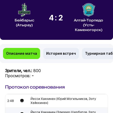
4:2
Бейбарыс
Алтай-Торпедо
(Атырау)
(Усть-
Каменогорск)
Описание матча
История встреч
Турнирная та
Зрители, чел.:
800
Просмотров:
-
Протокол соревнования
Йесси Хаккинен (Юрий Могильников, Ээту
2:48
Хейккинен)
Йесси Хаккинен (Элиэзер Щербатов, Ээту