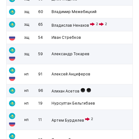
зщ
60
Владимир Межебицкий
зщ
65
2
2
Владислав Ненахов
зщ
54
Иван Стребков
зщ
59
Александр Токарев
нп
91
Алексей Анциферов
нп
96
Алихан Асетов
нп
19
Нурсултан Бельгибаев
2
нп
11
Артем Бурделев