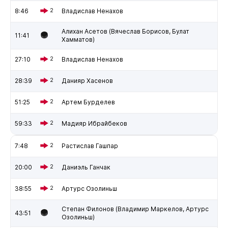
8:46
2
Владислав Ненахов
Алихан Асетов (Вячеслав Борисов, Булат
11:41
Хамматов)
27:10
2
Владислав Ненахов
28:39
2
Данияр Хасенов
51:25
2
Артем Бурделев
59:33
2
Мадияр Ибрайбеков
7:48
2
Растислав Гашпар
20:00
2
Даниэль Ганчак
38:55
2
Артурс Озолиньш
Степан Филонов (Владимир Маркелов, Артурс
43:51
Озолиньш)