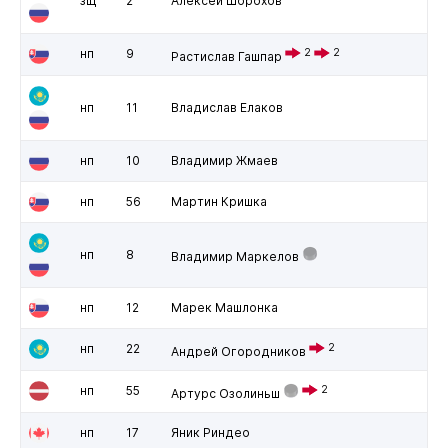
зщ
2
Алексей Шорохов
нп
9
2
2
Растислав Гашпар
нп
11
Владислав Елаков
нп
10
Владимир Жмаев
нп
56
Мартин Кришка
нп
8
Владимир Маркелов
нп
12
Марек Машлонка
нп
22
2
Андрей Огородников
нп
55
2
Артурс Озолиньш
нп
17
Яник Риндео