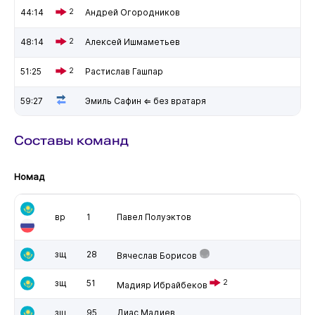
44:14
2
Андрей Огородников
48:14
2
Алексей Ишмаметьев
51:25
2
Растислав Гашпар
59:27
Эмиль Сафин ⇐ без вратаря
Составы команд
Номад
вр
1
Павел Полуэктов
зщ
28
Вячеслав Борисов
зщ
51
2
Мадияр Ибрайбеков
зщ
95
Диас Мадиев