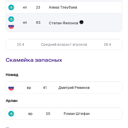
нп
23
Алмаз Тлеубаев
нп
63
Степан Филонов
20.4
Средний возраст игроков
28.4
Скамейка запасных
Номад
вр
41
Дмитрий Ряжинов
Арлан
вр
30
Роман Штефан