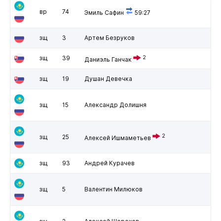
вр
74
Эмиль Сафин
59:27
зщ
3
Артем Безруков
зщ
39
2
Даниэль Ганчак
зщ
19
Душан Девечка
зщ
15
Александр Долишня
2
зщ
25
Алексей Ишмаметьев
зщ
93
Андрей Курачев
зщ
5
Валентин Милюков