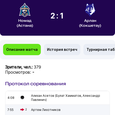
2:1
Номад
Арлан
(Астана)
(Кокшетау)
Описание матча
История встреч
Турнирная та
Зрители, чел.:
379
Просмотров:
-
Протокол соревнования
Алихан Асетов (Булат Хамматов, Александр
4:08
Павлинич)
7:55
2
Артем Лихотников