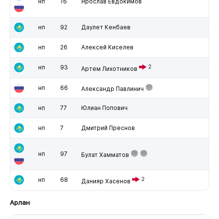
нп
16
Ярослав Евдокимов
нп
92
Даулет Кенбаев
нп
26
Алексей Киселев
нп
93
2
Артем Лихотников
нп
66
Александр Павлинич
нп
77
Юлиан Попович
нп
7
Дмитрий Преснов
нп
97
Булат Хамматов
нп
68
2
Данияр Хасенов
Арлан