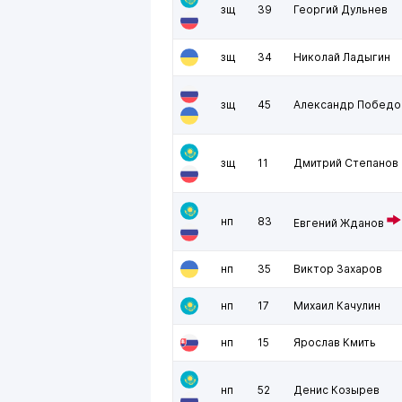
зщ
39
Георгий Дульнев
зщ
34
Николай Ладыгин
зщ
45
Александр Победо
зщ
11
Дмитрий Степанов
нп
83
Евгений Жданов
нп
35
Виктор Захаров
нп
17
Михаил Качулин
нп
15
Ярослав Кмить
нп
52
Денис Козырев