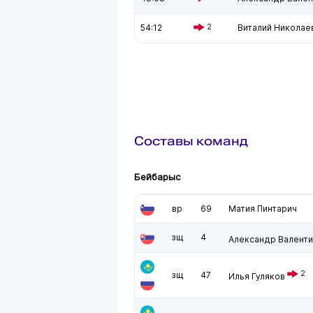
54:12
2
Виталий Николае
Составы команд
Бейбарыс
вр
69
Матия Пинтарич
зщ
4
Александр Валенти
2
зщ
47
Илья Гуляков