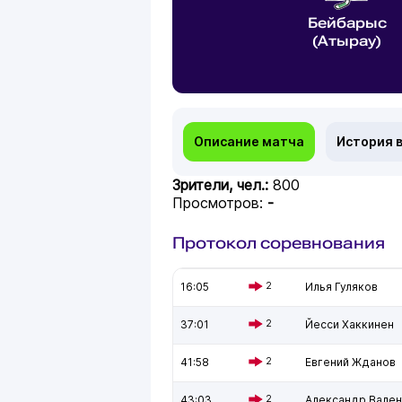
Бейбарыс
(Атырау)
Описание матча
История 
Зрители, чел.:
800
Просмотров:
-
Протокол соревнования
16:05
2
Илья Гуляков
37:01
2
Йесси Хаккинен
41:58
2
Евгений Жданов
43:03
2
Александр Вален