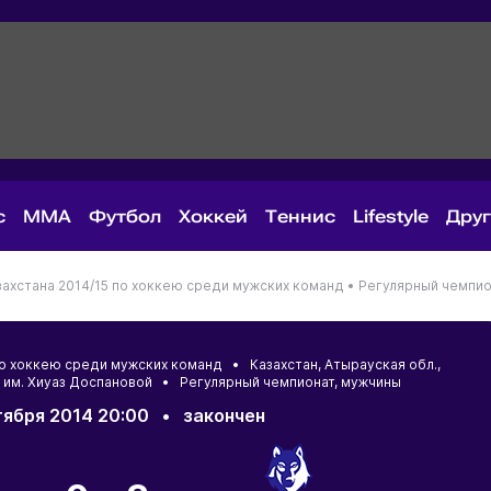
с
MMA
Футбол
Хоккей
Теннис
Lifestyle
Дру
ахстана 2014/15 по хоккею среди мужских команд •
Регулярный чемпио
 по хоккею среди мужских команд •
Казахстан
,
Атырауская обл.
,
 им. Хиуаз Доспановой • Регулярный чемпионат, мужчины
тября 2014 20:00
•
закончен