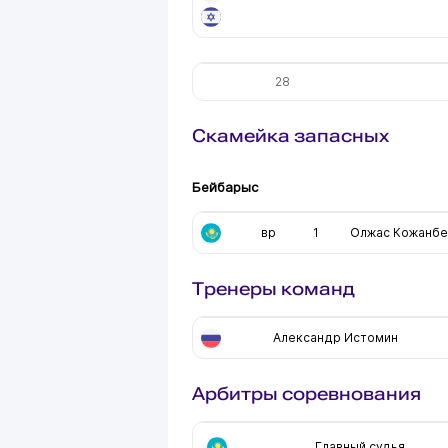
28
Скамейка запасных
Бейбарыс
вр
1
Олжас Кожанбе
Тренеры команд
Александр Истомин
Арбитры соревнования
Главный судья