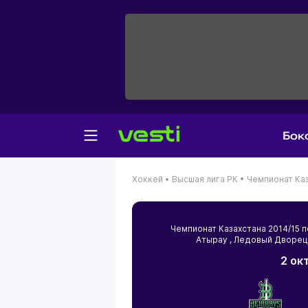
Бок
Хоккей •
Высшая лига РК •
Чемпионат Каз
Чемпионат Казахстана 2014/15
Атырау
, Ледовый Дворец
2 ок