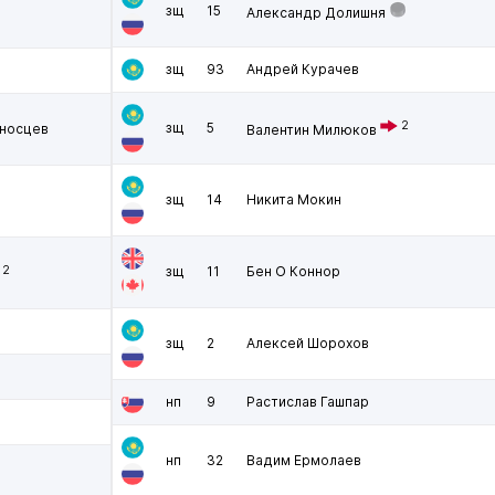
зщ
15
Александр Долишня
зщ
93
Андрей Курачев
2
зщ
5
носцев
Валентин Милюков
зщ
14
Никита Мокин
2
зщ
11
Бен О Коннор
зщ
2
Алексей Шорохов
нп
9
Растислав Гашпар
нп
32
Вадим Ермолаев