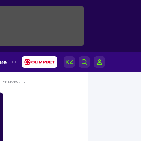
гие
нат, мужчины