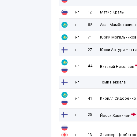
нп
12
Матис Краль
нп
68
Азал Мамбеталиев
нп
71
Юрий Могильников
нп
27
Юсси Артури Натти
нп
44
Виталий Николаев
нп
Томи Пеккала
нп
41
Кирилл Сидоренко
нп
25
Йесси Хаккинен
нп
13
Элиэзер Щербатов