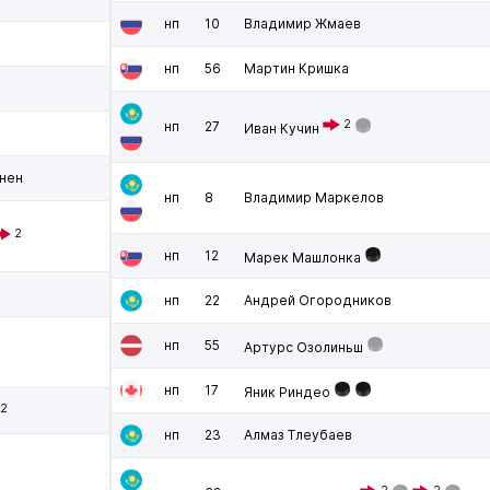
нп
10
Владимир Жмаев
нп
56
Мартин Кришка
2
нп
27
Иван Кучин
нен
нп
8
Владимир Маркелов
2
нп
12
Марек Машлонка
нп
22
Андрей Огородников
нп
55
Артурс Озолиньш
нп
17
Яник Риндео
2
нп
23
Алмаз Тлеубаев