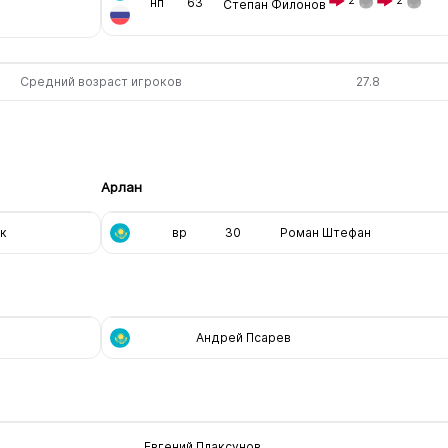
2
2
нп
63
Степан Филонов
Средний возраст игроков
27.8
Арлан
к
вр
30
Роман Штефан
Андрей Псарев
Евгений Плаксунов