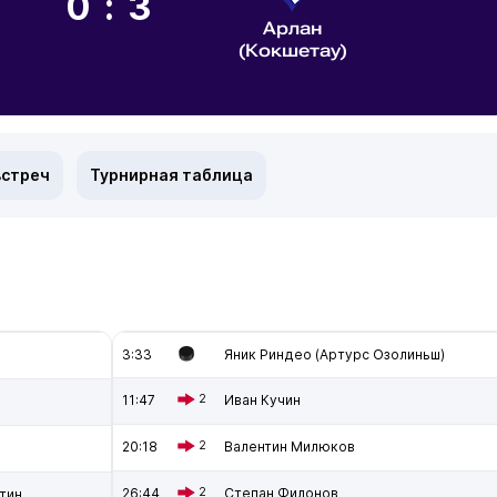
0:3
Арлан
(Кокшетау)
встреч
Турнирная таблица
3:33
Яник Риндео (Артурс Озолиньш)
11:47
2
Иван Кучин
20:18
2
Валентин Милюков
26:44
2
Степан Филонов
тин