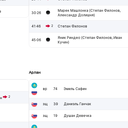
Марек Машлонка (Степан Филонов,
в
30:26
Александр Долишня)
41:46
2
Степан Филонов
Яник Риндео (Степан Филонов, Иван
45:06
Кучин)
Арлан
вр
74
Эмиль Сафин
2
н
зщ
39
Даниэль Ганчак
зщ
19
Душан Девечка