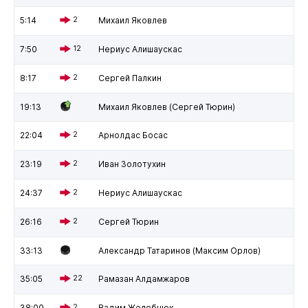
5:14
2
Михаил Яковлев
7:50
12
Нериус Алишаускас
8:17
2
Сергей Палкин
19:13
Михаил Яковлев (Сергей Тюрин)
22:04
2
Арнолдас Босас
23:19
2
Иван Золотухин
24:37
2
Нериус Алишаускас
26:16
2
Сергей Тюрин
33:13
Александр Татаринов (Максим Орлов)
35:05
22
Рамазан Алдамжаров
38:00
2
Вадим Желобнюк