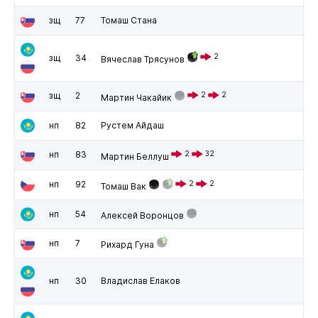
зщ
77
Томаш Стана
2
зщ
34
Вячеслав Трясунов
зщ
2
2
2
Мартин Чакайик
нп
82
Рустем Айдаш
нп
83
2
32
Мартин Беллуш
нп
92
2
2
Томаш Вак
нп
54
Алексей Воронцов
нп
7
Рихард Гуна
нп
30
Владислав Елаков