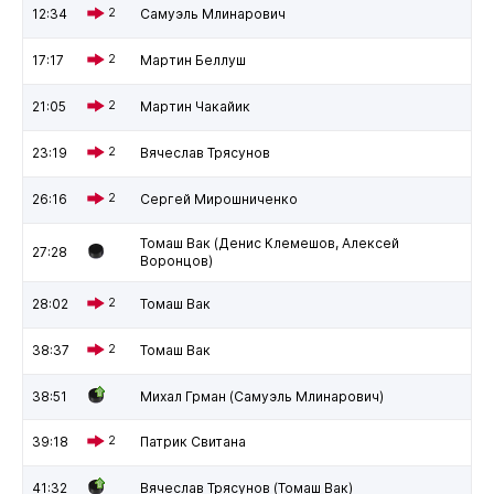
12:34
2
Самуэль Млинарович
17:17
2
Мартин Беллуш
21:05
2
Мартин Чакайик
23:19
2
Вячеслав Трясунов
26:16
2
Сергей Мирошниченко
Томаш Вак (Денис Клемешов, Алексей
27:28
Воронцов)
28:02
2
Томаш Вак
38:37
2
Томаш Вак
38:51
Михал Грман (Самуэль Млинарович)
39:18
2
Патрик Свитана
41:32
Вячеслав Трясунов (Томаш Вак)