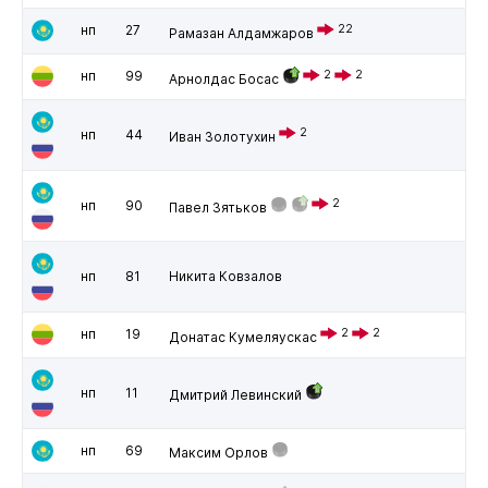
нп
27
22
Рамазан Алдамжаров
нп
99
2
2
Арнолдас Босас
2
нп
44
Иван Золотухин
2
нп
90
Павел Зятьков
нп
81
Никита Ковзалов
нп
19
2
2
Донатас Кумеляускас
нп
11
Дмитрий Левинский
нп
69
Максим Орлов