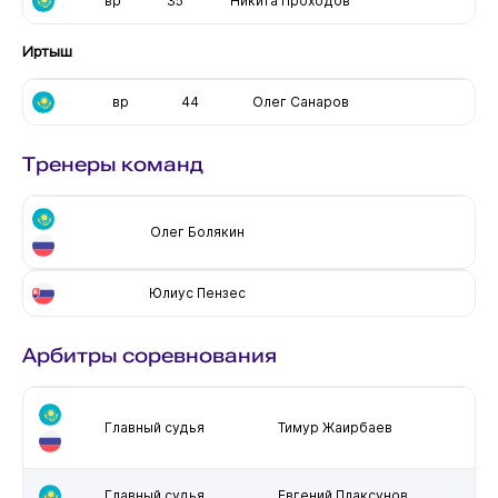
вр
35
Никита Проходов
Иртыш
вр
44
Олег Санаров
Тренеры команд
Олег Болякин
Юлиус Пензес
Арбитры соревнования
Главный судья
Тимур Жаирбаев
Главный судья
Евгений Плаксунов