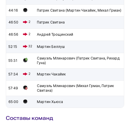
44:16
Патрик Свитана (Мартин Чакайик, Михал Грман)
46:50
2
Патрик Свитана
46:56
2
Андрей Трощинский
52:15
32
Мартин Беллуш
Самуэль Млинарович (Патрик Свитана, Рихард
55:31
Гуна)
57:34
2
Мартин Чакайик
Самуэль Млинарович (Михал Грман, Патрик
57:49
Свитана)
65:00
Мартин Хьюса
Составы команд