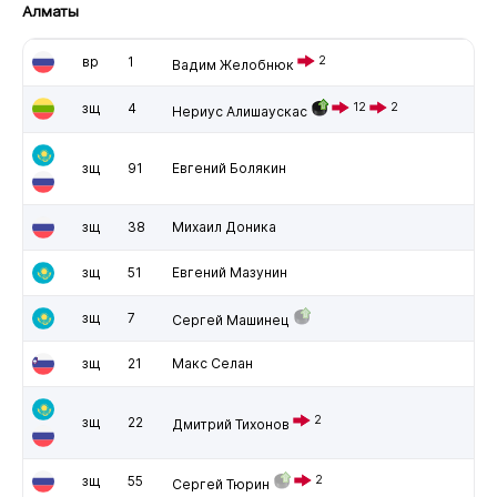
Алматы
вр
1
2
Вадим Желобнюк
зщ
4
12
2
Нериус Алишаускас
зщ
91
Евгений Болякин
зщ
38
Михаил Доника
зщ
51
Евгений Мазунин
зщ
7
Сергей Машинец
зщ
21
Макс Селан
2
зщ
22
Дмитрий Тихонов
зщ
55
2
Сергей Тюрин