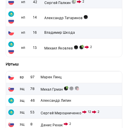
нп
42
2
Сергей Палкин
нп
14
Александр Татаринов
нп
16
Владимир Шкода
2
нп
13
Михаил Яковлев
Иртыш
вр
97
Марек Пинц
зщ
78
Михал Грман
зщ
46
Александр Липин
зщ
53
12
2
Сергей Мирошниченко
зщ
8
2
Денис Рехак