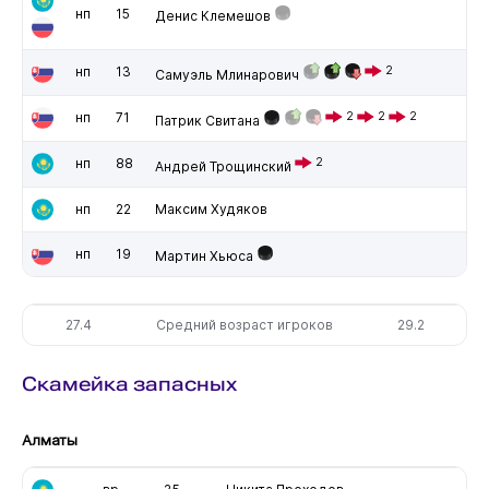
нп
15
Денис Клемешов
нп
13
2
Самуэль Млинарович
нп
71
2
2
2
Патрик Свитана
нп
88
2
Андрей Трощинский
нп
22
Максим Худяков
нп
19
Мартин Хьюса
27.4
Средний возраст игроков
29.2
Скамейка запасных
Алматы