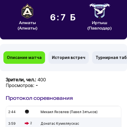
6:7 Б
Алматы
Иртыш
(Алматы)
(Павлодар)
Описание матча
История встреч
Турнирная та
Зрители, чел.:
400
Просмотров:
-
Протокол соревнования
2:44
Михаил Яковлев (Павел Зятьков)
3:59
2
Донатас Кумеляускас