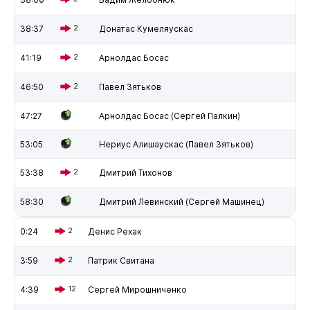
38:37
2
Донатас Кумеляускас
41:19
2
Арнолдас Босас
46:50
2
Павел Зятьков
47:27
Арнолдас Босас (Сергей Палкин)
53:05
Нериус Алишаускас (Павел Зятьков)
53:38
2
Дмитрий Тихонов
58:30
Дмитрий Левинский (Сергей Машинец)
0:24
2
Денис Рехак
3:59
2
Патрик Свитана
4:39
12
Сергей Мирошниченко