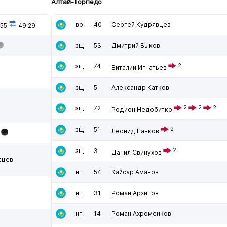
Алтай-Торпедо
вр
40
Сергей Кудрявцев
:55
49:29
зщ
53
Дмитрий Быков
зщ
74
2
Виталий Игнатьев
зщ
5
Александр Катков
зщ
72
2
2
2
Родион Недобитко
зщ
51
2
Леонид Панков
зщ
3
2
Данил Свинухов
сцев
нп
54
Кайсар Аманов
нп
31
Роман Архипов
нп
14
Роман Ахроменков