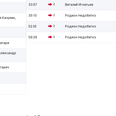
33:57
2
Виталий Игнатьев
35:10
2
Родион Недобитко
 Качулин,
52:25
2
Родион Недобитко
59:29
2
Родион Недобитко
ратаря
Александр
нтарич