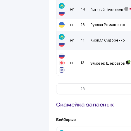
нп
44
Виталий Николаев
нп
26
Руслан Ромащенко
нп
41
Кирилл Сидоренко
нп
13
Элиэзер Щербатов
28
Скамейка запасных
Бейбарыс