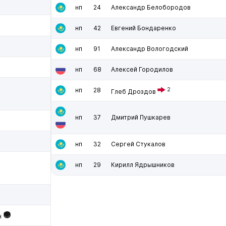
нп
24
Александр Белобородов
нп
42
Евгений Бондаренко
нп
91
Александр Вологодский
нп
68
Алексей Городилов
нп
28
2
Глеб Дроздов
нп
37
Дмитрий Пушкарев
нп
32
Сергей Стукалов
нп
29
Кирилл Ядрышников
н