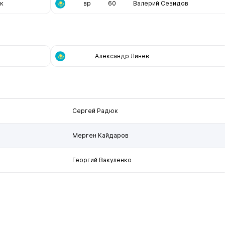
к
вр
60
Валерий Севидов
Александр Линев
Сергей Радюк
Мерген Кайдаров
Георгий Вакуленко