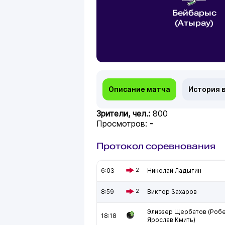
Бейбарыс
(Атырау)
Описание матча
История 
Зрители, чел.:
800
Просмотров:
-
Протокол соревнования
6:03
2
Николай Ладыгин
8:59
2
Виктор Захаров
Элиэзер Щербатов (Робе
18:18
Ярослав Кмить)