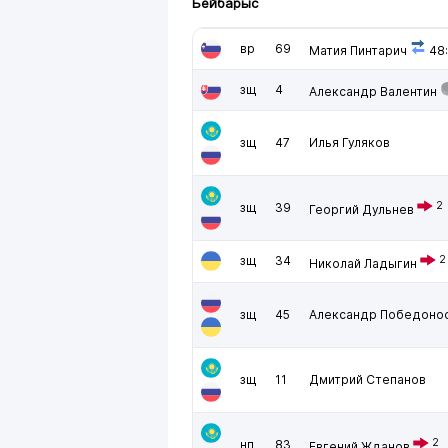
Бейбарыс
вр
69
Матия Пинтарич
48
зщ
4
Александр Валентин
зщ
47
Илья Гуляков
2
зщ
39
Георгий Дульнев
зщ
34
2
Николай Ладыгин
зщ
45
Александр Победоно
зщ
11
Дмитрий Степанов
2
нп
83
Евгений Жданов