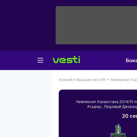
Бок
Хоккей •
Высшая лига РК •
Чемпионат Каз
Чемпионат Казахстана 2014/15
Атырау
, Ледовый Дворец
20 се