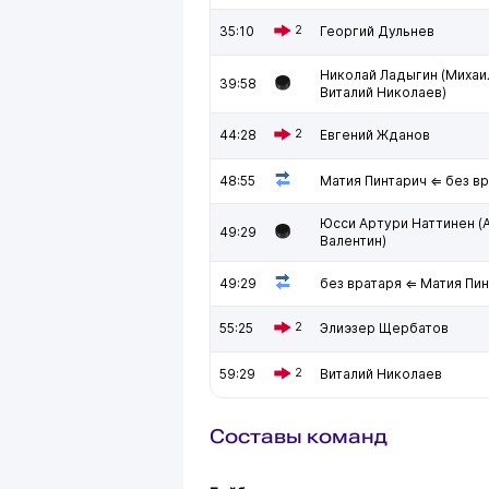
35:10
2
Георгий Дульнев
Николай Ладыгин (Михаил
39:58
Виталий Николаев)
44:28
2
Евгений Жданов
48:55
Матия Пинтарич ⇐ без в
Юсси Артури Наттинен (
49:29
Валентин)
49:29
без вратаря ⇐ Матия Пи
55:25
2
Элиэзер Щербатов
59:29
2
Виталий Николаев
Составы команд