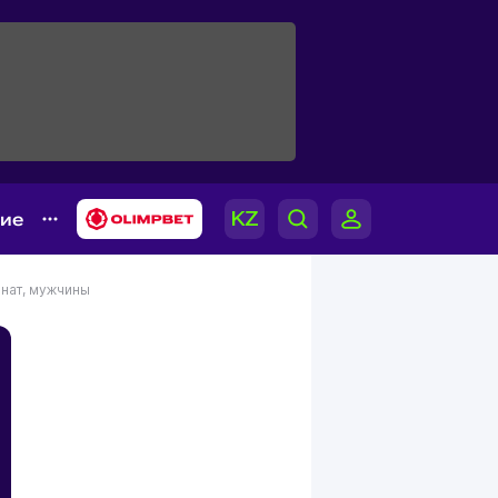
гие
нат, мужчины