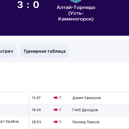
3:0
Алтай-Торпедо
(Усть-
Каменогорск)
встреч
Турнирная таблица
12:47
2
Данил Свинухов
16:24
2
Глеб Дроздов
рт Крайчи,
28:53
2
Леонид Панков