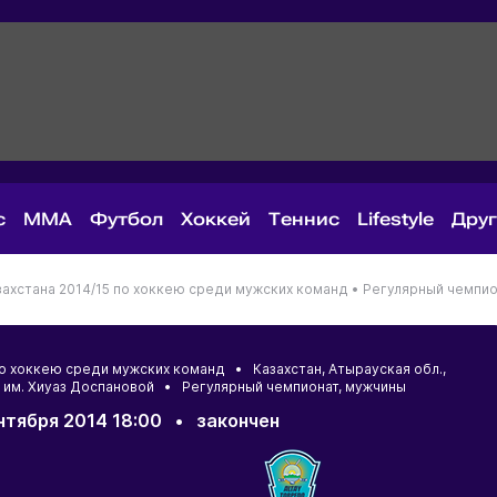
с
MMA
Футбол
Хоккей
Теннис
Lifestyle
Дру
ахстана 2014/15 по хоккею среди мужских команд •
Регулярный чемпио
 по хоккею среди мужских команд •
Казахстан
,
Атырауская обл.
,
 им. Хиуаз Доспановой • Регулярный чемпионат, мужчины
нтября 2014 18:00
•
закончен