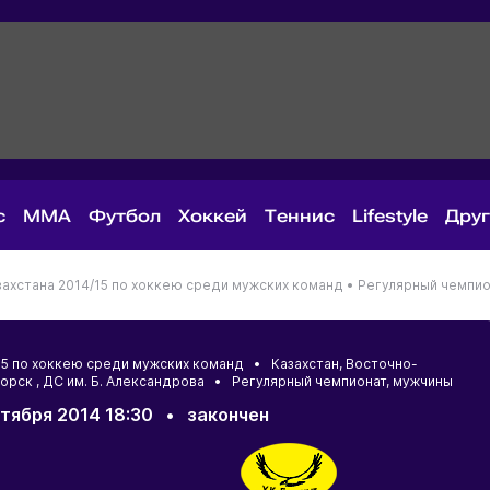
с
MMA
Футбол
Хоккей
Теннис
Lifestyle
Дру
ахстана 2014/15 по хоккею среди мужских команд •
Регулярный чемпио
/15 по хоккею среди мужских команд •
Казахстан
,
Восточно-
горск
, ДС им. Б. Александрова • Регулярный чемпионат, мужчины
тября 2014 18:30
•
закончен