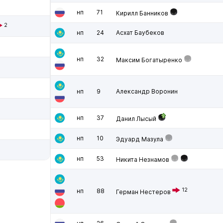
нп
71
Кирилл Банников
2
нп
24
Асхат Баубеков
нп
32
Максим Богатыренко
нп
9
Александр Воронин
нп
37
Данил Лысый
нп
10
Эдуард Мазула
нп
53
Никита Незнамов
12
нп
88
Герман Нестеров