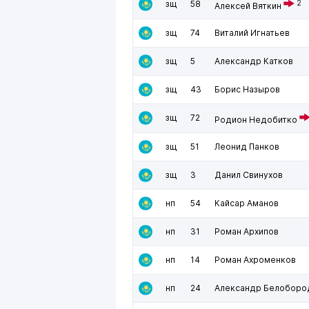
зщ
58
2
Алексей Вяткин
зщ
74
Виталий Игнатьев
зщ
5
Александр Катков
зщ
43
Борис Назыров
зщ
72
Родион Недобитко
зщ
51
Леонид Панков
зщ
3
Данил Свинухов
нп
54
Кайсар Аманов
нп
31
Роман Архипов
нп
14
Роман Ахроменков
нп
24
Александр Белоборо