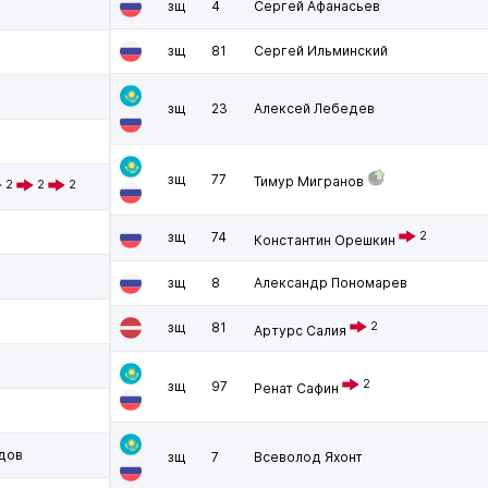
зщ
4
Сергей Афанасьев
зщ
81
Сергей Ильминский
зщ
23
Алексей Лебедев
зщ
77
Тимур Мигранов
2
2
2
зщ
74
2
Константин Орешкин
зщ
8
Александр Пономарев
зщ
81
2
Артурс Салия
2
зщ
97
Ренат Сафин
дов
зщ
7
Всеволод Яхонт