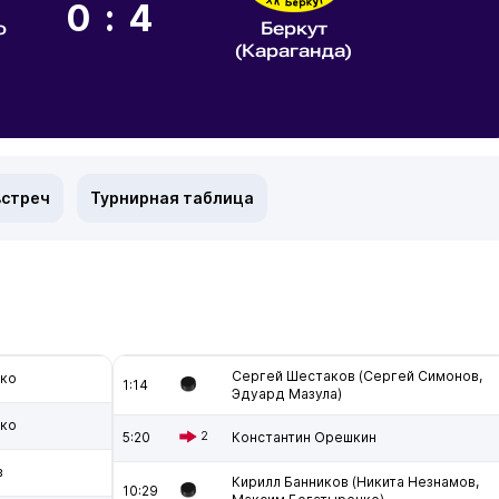
0:4
о
Беркут
(Караганда)
встреч
Турнирная таблица
Сергей Шестаков (Сергей Симонов,
ко
1:14
Эдуард Мазула)
ко
5:20
2
Константин Орешкин
в
Кирилл Банников (Никита Незнамов,
10:29