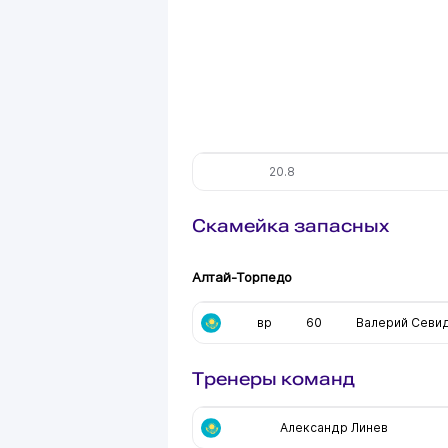
20.8
Скамейка запасных
Алтай-Торпедо
вр
60
Валерий Севи
Тренеры команд
Александр Линев