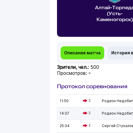
Алтай-Торпед
(Усть-
Каменогорск)
Описание матча
История 
Зрители, чел.:
500
Просмотров:
-
Протокол соревнования
11:50
2
Родион Недобит
14:37
2
Родион Недобит
25:34
2
Сергей Стукало