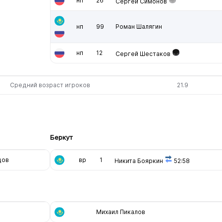
нп
26
Сергей Симонов
нп
99
Роман Шалягин
нп
12
Сергей Шестаков
Средний возраст игроков
21.9
Беркут
дов
вр
1
Никита Бояркин
52:58
Михаил Пикалов