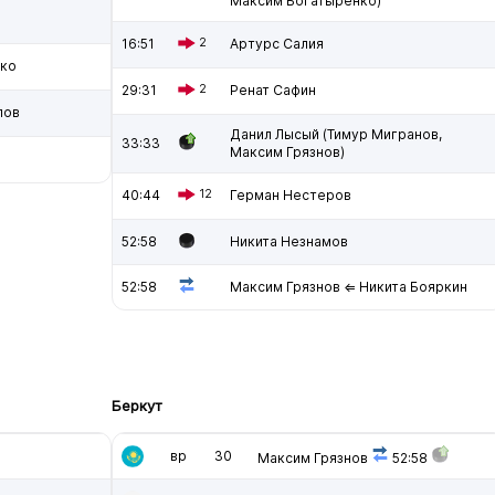
Максим Богатыренко)
16:51
2
Артурс Салия
ко
29:31
2
Ренат Сафин
лов
Данил Лысый (Тимур Мигранов,
33:33
Максим Грязнов)
40:44
12
Герман Нестеров
52:58
Никита Незнамов
52:58
Максим Грязнов ⇐ Никита Бояркин
Беркут
вр
30
Максим Грязнов
52:58