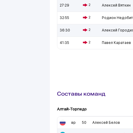
27:29
2
Алексей Вяткин
32:55
2
Родион Недобит
36:30
2
Алексей Городи
41:35
2
Павел Каратаев
Составы команд
Алтай-Торпедо
вр
50
Алексей Белов