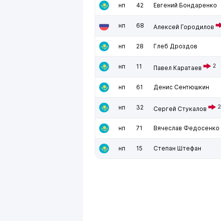
нп
42
Евгений Бондаренко
нп
68
Алексей Городилов
нп
28
Глеб Дроздов
нп
11
2
Павел Каратаев
нп
61
Денис Сентюшкин
нп
32
2
Сергей Стукалов
нп
71
Вячеслав Федосенко
нп
15
Степан Штефан