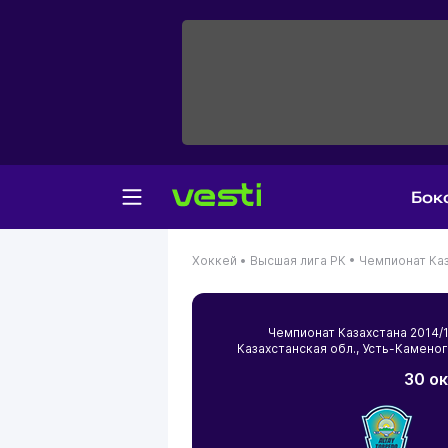
Бок
Хоккей •
Высшая лига РК •
Чемпионат Каз
Чемпионат Казахстана 2014
Казахстанская обл.
,
Усть-Камено
30 ок