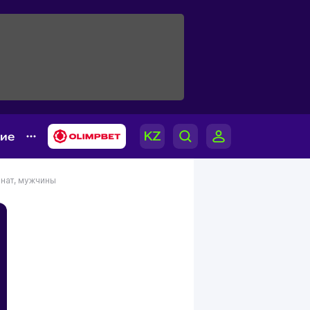
гие
нат, мужчины