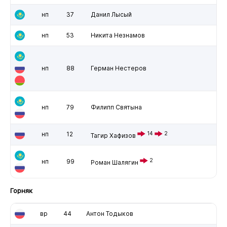
нп
37
Данил Лысый
нп
53
Никита Незнамов
нп
88
Герман Нестеров
нп
79
Филипп Святына
нп
12
14
2
Тагир Хафизов
2
нп
99
Роман Шалягин
Горняк
вр
44
Антон Тодыков