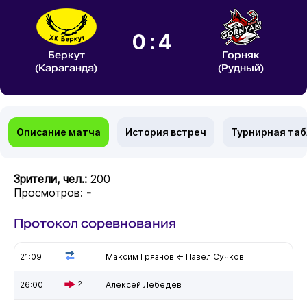
0:4
Беркут
Горняк
(Караганда)
(Рудный)
Описание матча
История встреч
Турнирная та
Зрители, чел.:
200
Просмотров:
-
Протокол соревнования
21:09
Максим Грязнов ⇐ Павел Сучков
26:00
2
Алексей Лебедев