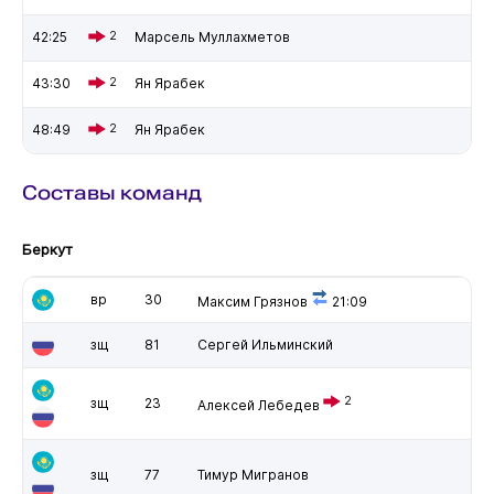
42:25
2
Марсель Муллахметов
43:30
2
Ян Ярабек
48:49
2
Ян Ярабек
Составы команд
Беркут
вр
30
Максим Грязнов
21:09
зщ
81
Сергей Ильминский
2
зщ
23
Алексей Лебедев
зщ
77
Тимур Мигранов