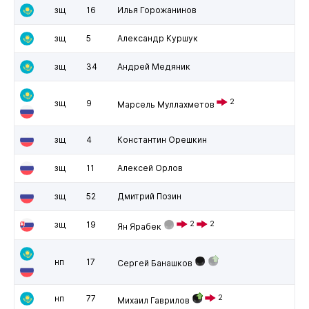
зщ
16
Илья Горожанинов
зщ
5
Александр Куршук
зщ
34
Андрей Медяник
2
зщ
9
Марсель Муллахметов
зщ
4
Константин Орешкин
зщ
11
Алексей Орлов
зщ
52
Дмитрий Позин
зщ
19
2
2
Ян Ярабек
нп
17
Сергей Банашков
нп
77
2
Михаил Гаврилов