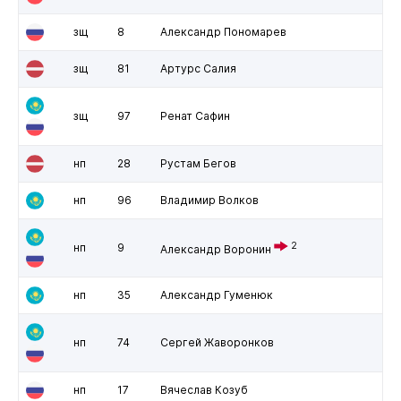
зщ
8
Александр Пономарев
зщ
81
Артурс Салия
зщ
97
Ренат Сафин
нп
28
Рустам Бегов
нп
96
Владимир Волков
2
нп
9
Александр Воронин
нп
35
Александр Гуменюк
нп
74
Сергей Жаворонков
нп
17
Вячеслав Козуб