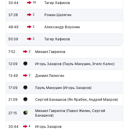
30:44
14
Тагир Хафизов
37:28
2
Роман Шалягин
48:49
2
Александр Воронин
50:39
2
Тагир Хафизов
7:52
2
Михаил Гаврилов
12:09
Игорь Захаров (Пауль Манушин, Эгилс Калнс)
13:49
2
Даниил Пилюгин
17:09
Пауль Манушин (Игорь Захаров)
21:09
Сергей Банашков (Ян Ярабек, Андрей Макров)
Михаил Гаврилов (Павел Жилин, Сергей
27:15
Банашков)
30:44
4
Игорь Захаров