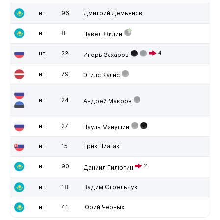
нп
96
Дмитрий Демьянов
нп
8
Павел Жилин
нп
23
4
Игорь Захаров
нп
79
Эгилс Калнс
нп
24
Андрей Макров
нп
27
Пауль Манушин
нп
15
Ерик Пиатак
нп
90
2
Даниил Пилюгин
нп
18
Вадим Стрельчук
нп
41
Юрий Черных