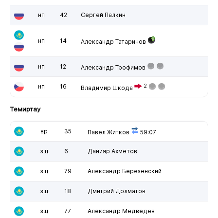
нп
42
Сергей Палкин
нп
14
Александр Татаринов
нп
12
Александр Трофимов
нп
16
2
Владимир Шкода
Темиртау
вр
35
Павел Житков
59:07
зщ
6
Данияр Ахметов
зщ
79
Александр Березенский
зщ
18
Дмитрий Долматов
зщ
77
Александр Медведев