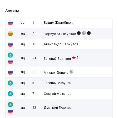
Алматы
вр
1
Вадим Желобнюк
зщ
4
Нериус Алишаускас
зщ
45
Александр Беркутов
2
зщ
91
Евгений Болякин
зщ
38
Михаил Доника
зщ
51
Евгений Мазунин
зщ
7
Сергей Машинец
зщ
22
Дмитрий Тихонов