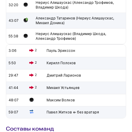
Нериус Алишаускас (Александр Трофимов,
32:20
Владимир Шкода)
Александр Татаринов (Нериус Алишаускас,
43:07
Михаил Доника)
Нериус Алишаускас (Владимир Шкода,
55:38
Александр Трофимов)
3:06
2
Пауль Эрикссон
5:50
2
Кирилл Полохов
29:47
2
Дмитрий Ларионов
41:44
2
Михаил Устьянцев
48:07
Максим Волков
59:07
Павел Житков ⇐ без вратаря
Составы команд