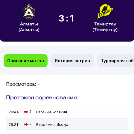
3:1
Алматы
Темиртау
(Алматы)
(Темиртау)
Описание матча
История встреч
Турнирная та
Просмотров:
-
Протокол соревнования
20:44
2
Евгений Болякин
29:31
2
Владимир Шкода