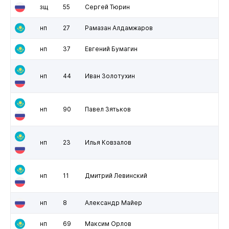
зщ
55
Сергей Тюрин
нп
27
Рамазан Алдамжаров
нп
37
Евгений Бумагин
нп
44
Иван Золотухин
нп
90
Павел Зятьков
нп
23
Илья Ковзалов
нп
11
Дмитрий Левинский
нп
8
Александр Майер
нп
69
Максим Орлов