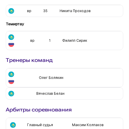
вр
35
Никита Проходов
Темиртау
вр
1
Филипп Сирик
Тренеры команд
Олег Болякин
Вячеслав Белан
Арбитры соревнования
Главный судья
Максим Колпаков