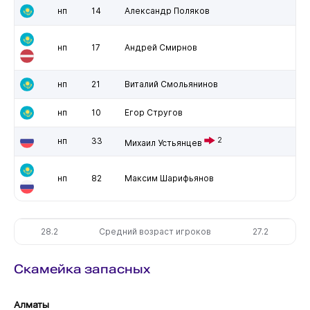
нп
14
Александр Поляков
нп
17
Андрей Смирнов
нп
21
Виталий Смольянинов
нп
10
Егор Стругов
нп
33
2
Михаил Устьянцев
нп
82
Максим Шарифьянов
28.2
Средний возраст игроков
27.2
Скамейка запасных
Алматы