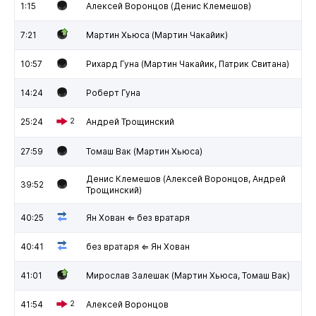
1:15
Алексей Воронцов (Денис Клемешов)
7:21
Мартин Хьюса (Мартин Чакайик)
10:57
Рихард Гуна (Мартин Чакайик, Патрик Свитана)
14:24
Роберт Гуна
25:24
2
Андрей Трощинский
27:59
Томаш Вак (Мартин Хьюса)
Денис Клемешов (Алексей Воронцов, Андрей
39:52
Трощинский)
40:25
Ян Хован ⇐ без вратаря
40:41
без вратаря ⇐ Ян Хован
41:01
Мирослав Залешак (Мартин Хьюса, Томаш Вак)
41:54
2
Алексей Воронцов