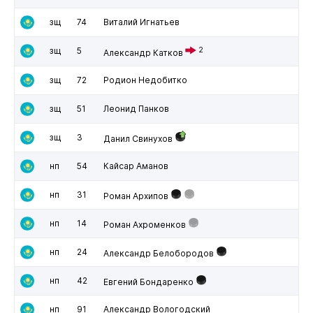
зщ
74
Виталий Игнатьев
зщ
5
2
Александр Катков
зщ
72
Родион Недобитко
зщ
51
Леонид Панков
зщ
3
Данил Свинухов
нп
54
Кайсар Аманов
нп
31
Роман Архипов
нп
14
Роман Ахроменков
нп
24
Александр Белобородов
нп
42
Евгений Бондаренко
нп
91
Александр Вологодский