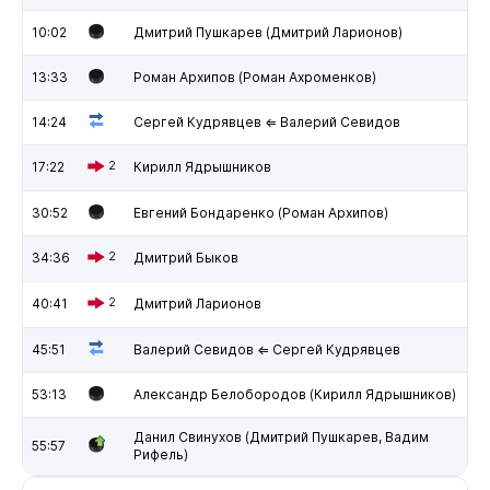
10:02
Дмитрий Пушкарев (Дмитрий Ларионов)
13:33
Роман Архипов (Роман Ахроменков)
14:24
Сергей Кудрявцев ⇐ Валерий Севидов
17:22
2
Кирилл Ядрышников
30:52
Евгений Бондаренко (Роман Архипов)
34:36
2
Дмитрий Быков
40:41
2
Дмитрий Ларионов
45:51
Валерий Севидов ⇐ Сергей Кудрявцев
53:13
Александр Белобородов (Кирилл Ядрышников)
Данил Свинухов (Дмитрий Пушкарев, Вадим
55:57
Рифель)