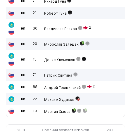
нп
7
Рихард Гуна
нп
21
Роберт Гуна
2
нп
30
Владислав Елаков
нп
20
Мирослав Залешак
нп
15
Денис Клемешов
нп
71
Патрик Свитана
нп
88
2
Андрей Трощинский
нп
22
Максим Худяков
нп
19
Мартин Хьюса
20.8
Средний возраст игроков
29.1