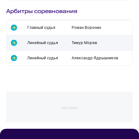
Арбитры соревнования
Главный судья
Роман Воронин
Линейный судья
Тимур Морев
Линейный судья
Александр Ядрышников
РЕКЛАМА