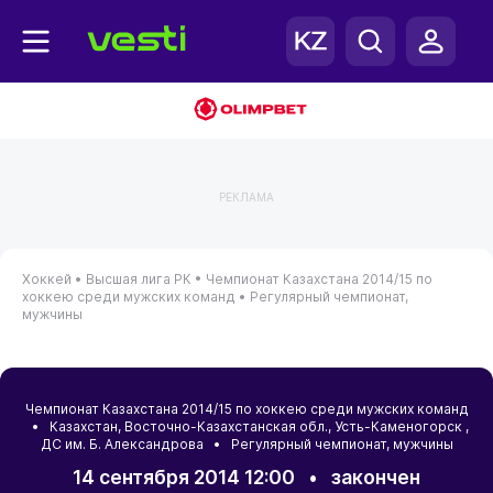
РЕКЛАМА
Хоккей •
Высшая лига РК •
Чемпионат Казахстана 2014/15 по
хоккею среди мужских команд •
Регулярный чемпионат,
мужчины
Чемпионат Казахстана 2014/15 по хоккею среди мужских команд
•
Казахстан
,
Восточно-Казахстанская обл.
,
Усть-Каменогорск
,
ДС им. Б. Александрова • Регулярный чемпионат, мужчины
14 сентября 2014 12:00
•
закончен