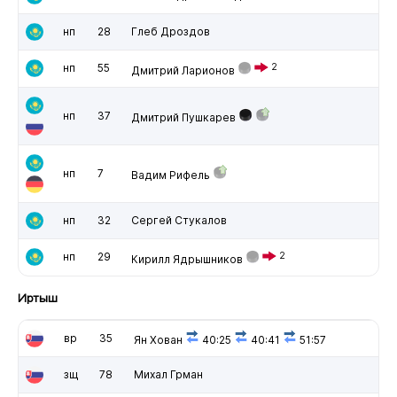
нп
28
Глеб Дроздов
нп
55
2
Дмитрий Ларионов
нп
37
Дмитрий Пушкарев
нп
7
Вадим Рифель
нп
32
Сергей Стукалов
нп
29
2
Кирилл Ядрышников
Иртыш
вр
35
Ян Хован
40:25
40:41
51:57
зщ
78
Михал Грман