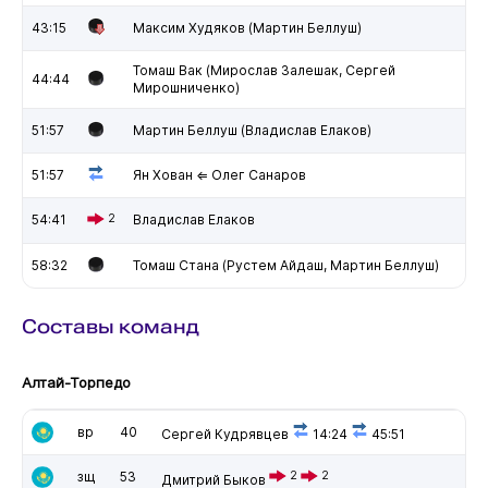
43:15
Максим Худяков (Мартин Беллуш)
Томаш Вак (Мирослав Залешак, Сергей
44:44
Мирошниченко)
51:57
Мартин Беллуш (Владислав Елаков)
51:57
Ян Хован ⇐ Олег Санаров
54:41
2
Владислав Елаков
58:32
Томаш Стана (Рустем Айдаш, Мартин Беллуш)
Составы команд
Алтай-Торпедо
вр
40
Сергей Кудрявцев
14:24
45:51
зщ
53
2
2
Дмитрий Быков