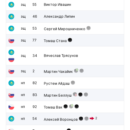
зщ
55
Виктор Ивашин
зщ
46
Александр Липин
зщ
53
Сергей Мирошниченко
зщ
77
Томаш Стана
зщ
34
Вячеслав Трясунов
зщ
2
Мартин Чакайик
нп
82
Рустем Айдаш
нп
83
Мартин Беллуш
нп
92
Томаш Вак
нп
54
2
Алексей Воронцов