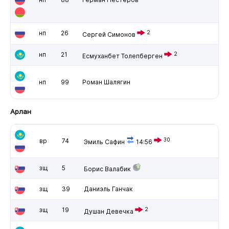
нп
26
2
Сергей Симонов
нп
21
2
Есмуханбет Толепберген
нп
99
Роман Шалягин
Арлан
30
вр
74
Эмиль Сафин
14:56
зщ
5
Борис Валабик
зщ
39
Даниэль Ганчак
зщ
19
2
Душан Девечка