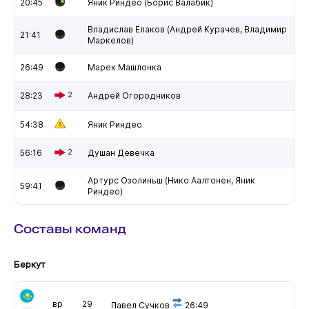
20:45
Яник Риндео (Борис Валабик)
Владислав Елаков (Андрей Курачев, Владимир
21:41
Маркелов)
26:49
Марек Машлонка
28:23
2
Андрей Огородников
54:38
Яник Риндео
56:16
2
Душан Девечка
Артурс Озолиньш (Нико Аалтонен, Яник
59:41
Риндео)
Составы команд
Беркут
вр
29
Павел Сучков
26:49