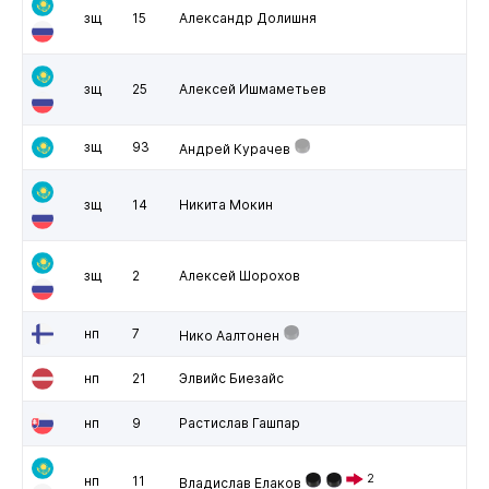
зщ
15
Александр Долишня
зщ
25
Алексей Ишмаметьев
зщ
93
Андрей Курачев
зщ
14
Никита Мокин
зщ
2
Алексей Шорохов
нп
7
Нико Аалтонен
нп
21
Элвийс Биезайс
нп
9
Растислав Гашпар
2
нп
11
Владислав Елаков