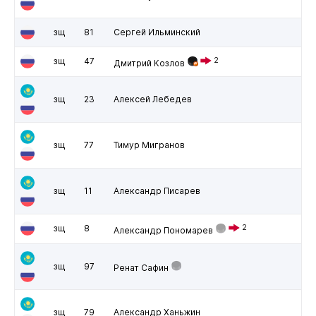
зщ
81
Сергей Ильминский
зщ
47
2
Дмитрий Козлов
зщ
23
Алексей Лебедев
зщ
77
Тимур Мигранов
зщ
11
Александр Писарев
зщ
8
2
Александр Пономарев
зщ
97
Ренат Сафин
зщ
79
Александр Ханьжин