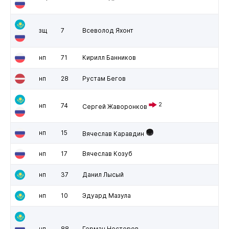
зщ
7
Всеволод Яхонт
нп
71
Кирилл Банников
нп
28
Рустам Бегов
2
нп
74
Сергей Жаворонков
нп
15
Вячеслав Каравдин
нп
17
Вячеслав Козуб
нп
37
Данил Лысый
нп
10
Эдуард Мазула
нп
88
Герман Нестеров