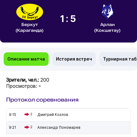
1:5
Беркут
Арлан
(Караганда)
(Кокшетау)
Описание матча
История встреч
Турнирная та
Зрители, чел.:
200
Просмотров:
-
Протокол соревнования
9:15
2
Дмитрий Козлов
9:21
2
Александр Пономарев