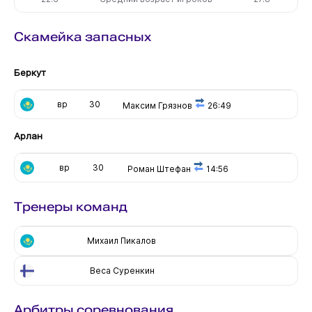
Скамейка запасных
Беркут
вр
30
Максим Грязнов
26:49
Арлан
вр
30
Роман Штефан
14:56
Тренеры команд
Михаил Пикалов
Веса Суренкин
Арбитры соревнования