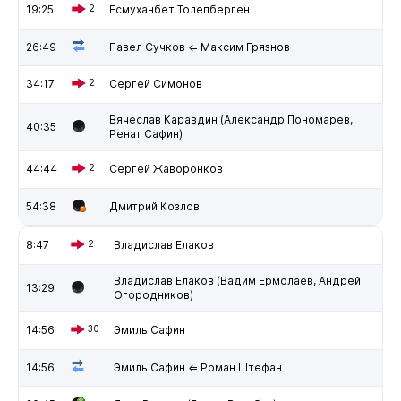
19:25
2
Есмуханбет Толепберген
26:49
Павел Сучков ⇐ Максим Грязнов
34:17
2
Сергей Симонов
Вячеслав Каравдин (Александр Пономарев,
40:35
Ренат Сафин)
44:44
2
Сергей Жаворонков
54:38
Дмитрий Козлов
8:47
2
Владислав Елаков
Владислав Елаков (Вадим Ермолаев, Андрей
13:29
Огородников)
14:56
30
Эмиль Сафин
14:56
Эмиль Сафин ⇐ Роман Штефан