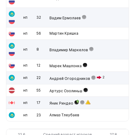
нп
32
Вадим Ермолаев
нп
56
Мартин Кришка
нп
8
Владимир Маркелов
нп
12
Марек Машлонка
нп
22
2
Андрей Огородников
нп
55
Артурс Озолиньш
нп
17
Яник Риндео
нп
23
Алмаз Тлеубаев
22.6
Средний возраст игроков
27.8