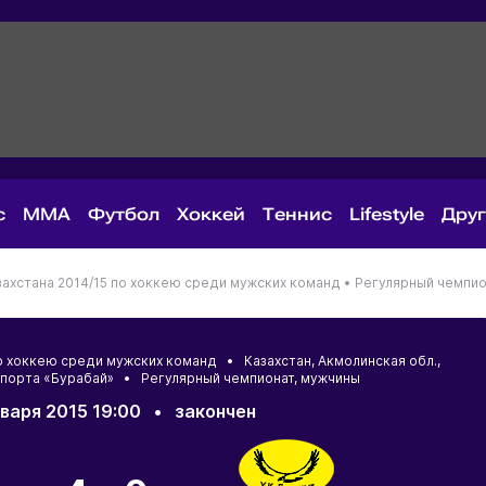
с
MMA
Футбол
Хоккей
Теннис
Lifestyle
Дру
ахстана 2014/15 по хоккею среди мужских команд •
Регулярный чемпио
по хоккею среди мужских команд •
Казахстан
,
Акмолинская обл.
,
спорта «Бурабай» • Регулярный чемпионат, мужчины
нваря 2015 19:00
•
закончен