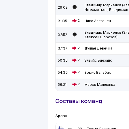
Владимир Маркелов (Ал
29:03
Ишмаметьев, Владислав 
31:35
2
Нико Аалтонен
Владимир Маркелов (Элв
32:52
Алексей Шорохов)
37:37
2
Душан Девечка
50:36
2
Элвийс Биезайс
54:30
2
Борис Валабик
56:21
2
Марек Машлонка
Составы команд
Арлан
вр
20
Теему Сеппанен