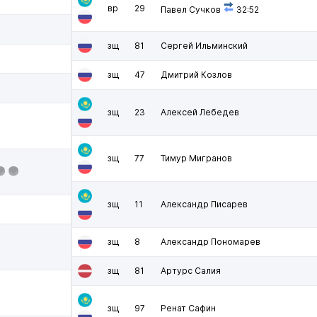
вр
29
Павел Сучков
32:52
зщ
81
Сергей Ильминский
зщ
47
Дмитрий Козлов
зщ
23
Алексей Лебедев
зщ
77
Тимур Мигранов
зщ
11
Александр Писарев
зщ
8
Александр Пономарев
зщ
81
Артурс Салия
зщ
97
Ренат Сафин