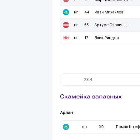
нп
44
Иван Михайлов
нп
55
Артурс Озолиньш
нп
17
Яник Риндео
28.4
Скамейка запасных
Арлан
вр
30
Роман Штеф