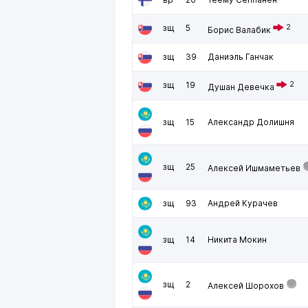
зщ
5
2
Борис Валабик
зщ
39
Даниэль Ганчак
зщ
19
2
Душан Девечка
зщ
15
Александр Долишня
зщ
25
Алексей Ишмаметьев
зщ
93
Андрей Курачев
зщ
14
Никита Мокин
зщ
2
Алексей Шорохов