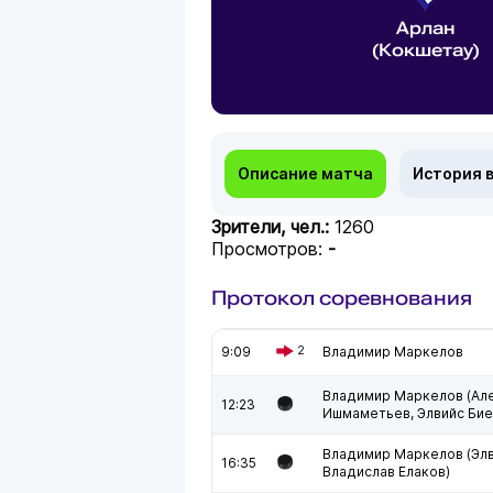
Арлан
(Кокшетау)
Описание матча
История 
Зрители, чел.:
1260
Просмотров:
-
Протокол соревнования
9:09
2
Владимир Маркелов
Владимир Маркелов (Ал
12:23
Ишмаметьев, Элвийс Бие
Владимир Маркелов (Элв
16:35
Владислав Елаков)