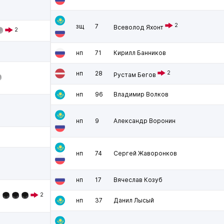
2
зщ
7
Всеволод Яхонт
2
нп
71
Кирилл Банников
нп
28
2
Рустам Бегов
нп
96
Владимир Волков
нп
9
Александр Воронин
нп
74
Сергей Жаворонков
нп
17
Вячеслав Козуб
2
нп
37
Данил Лысый