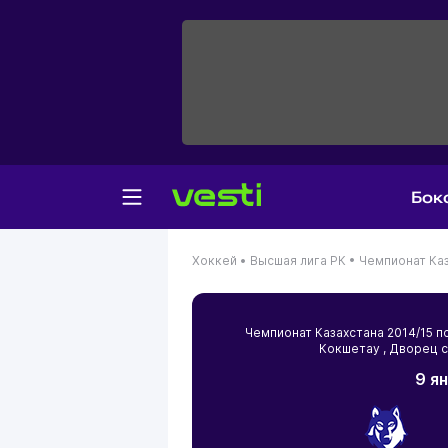
Бок
Хоккей •
Высшая лига РК •
Чемпионат Каз
Чемпионат Казахстана 2014/15 
Кокшетау
, Дворец 
9 я