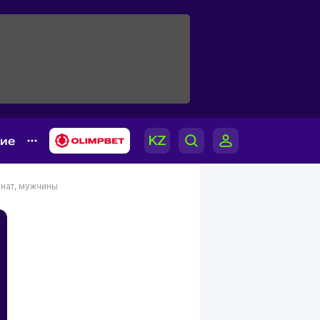
гие
нат, мужчины