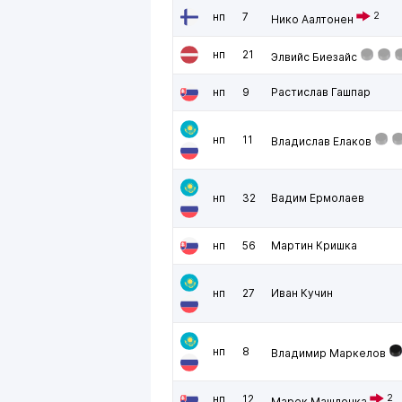
нп
7
2
Нико Аалтонен
нп
21
Элвийс Биезайс
нп
9
Растислав Гашпар
нп
11
Владислав Елаков
нп
32
Вадим Ермолаев
нп
56
Мартин Кришка
нп
27
Иван Кучин
нп
8
Владимир Маркелов
нп
12
2
Марек Машлонка