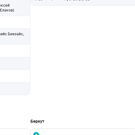
ексей
Елаков)
ийс Биезайс,
Беркут