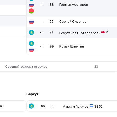
нп
88
Герман Нестеров
нп
26
Сергей Симонов
нп
21
2
Есмуханбет Толепберген
нп
99
Роман Шалягин
Средний возраст игроков
23
Беркут
ан
вр
30
Максим Грязнов
32:52