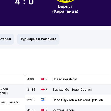
4:0
Беркут
(Караганда)
встреч
Турнирная таблица
4:09
2
Всеволод Яхонт
ексей
31:35
2
Есмуханбет Толепберген
зайс)
32:52
Павел Сучков ⇐ Максим Грязнов
ийс Биезайс,
41:35
2
Рустам Бегов