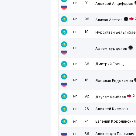
нп
91
Алексей Анциферов
нп
96
Алихан Асетов
нп
19
Нурсултан Бельгибае
нп
Артем Бурделев
нп
36
Дмитрий Гренц
нп
16
Ярослав Евдокимов
нп
92
2
Даулет Кенбаев
нп
26
Алексей Киселев
нп
74
Евгений Королинский
нп
66
Александр Павлинич