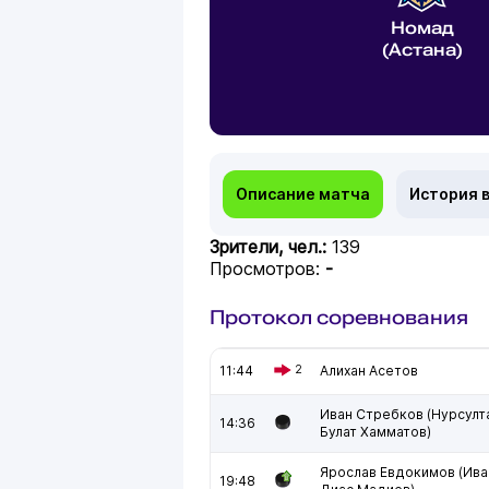
Номад
(Астана)
Описание матча
История 
Зрители, чел.:
139
Просмотров:
-
Протокол соревнования
11:44
2
Алихан Асетов
Иван Стребков (Нурсулт
14:36
Булат Хамматов)
Ярослав Евдокимов (Ива
19:48