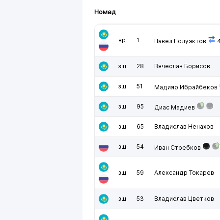
Номад
вр
1
Павел Полуэктов
4
зщ
28
Вячеслав Борисов
зщ
51
Мадияр Ибрайбеков
зщ
95
Диас Мадиев
зщ
65
Владислав Ненахов
зщ
54
Иван Стребков
зщ
59
Александр Токарев
зщ
53
Владислав Цветков