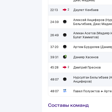
Диас Мадиев)
22:13
2
Даулет Кенбаев
Алексей Анциферов (Нур
24:39
Бельгибаев, Диас Мадие
Алихан Асетов (Мадияр 
26:49
Булат Хамматов)
37:20
Артем Бурделев (Данияр
39:31
Данияр Хасенов
45:28
2
Дмитрий Преснов
Нурсултан Бельгибаев (
48:07
Анциферов)
48:07
Павел Полуэктов ⇐ Арт
Составы команд