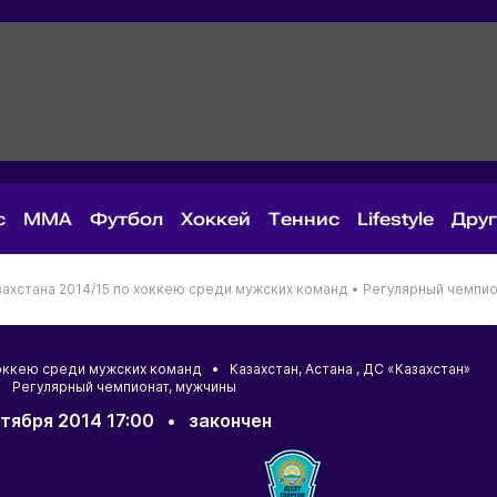
с
MMA
Футбол
Хоккей
Теннис
Lifestyle
Дру
ахстана 2014/15 по хоккею среди мужских команд •
Регулярный чемпио
 хоккею среди мужских команд •
Казахстан
,
Астана
, ДС «Казахстан»
 Регулярный чемпионат, мужчины
ктября 2014 17:00
•
закончен