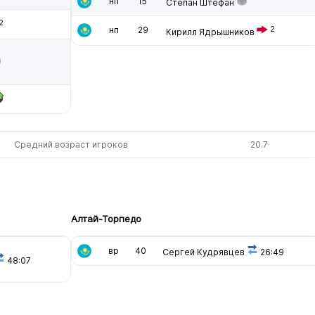
нп
15
Степан Штефан
2
нп
29
2
Кирилл Ядрышников
Средний возраст игроков
20.7
Алтай-Торпедо
вр
40
Сергей Кудрявцев
26:49
48:07