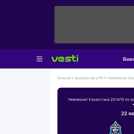
Бок
Хоккей •
Высшая лига РК •
Чемпионат Каз
Чемпионат Казахстана 2014/15 по
•
22 о