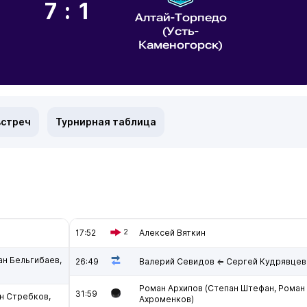
7:1
Алтай-Торпедо
(Усть-
Каменогорск)
встреч
Турнирная таблица
17:52
2
Алексей Вяткин
ан Бельгибаев,
26:49
Валерий Севидов ⇐ Сергей Кудрявцев
Роман Архипов (Степан Штефан, Роман
31:59
н Стребков,
Ахроменков)