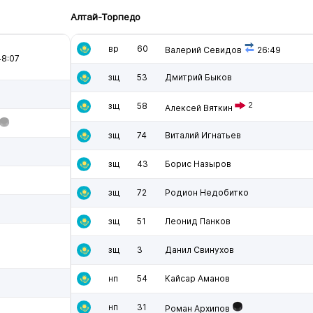
Алтай-Торпедо
вр
60
Валерий Севидов
26:49
8:07
зщ
53
Дмитрий Быков
зщ
58
2
Алексей Вяткин
зщ
74
Виталий Игнатьев
зщ
43
Борис Назыров
зщ
72
Родион Недобитко
зщ
51
Леонид Панков
зщ
3
Данил Свинухов
нп
54
Кайсар Аманов
нп
31
Роман Архипов