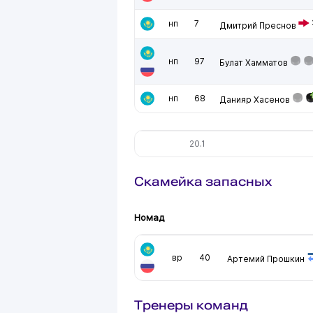
нп
7
Дмитрий Преснов
нп
97
Булат Хамматов
нп
68
Данияр Хасенов
20.1
Скамейка запасных
Номад
вр
40
Артемий Прошкин
Тренеры команд