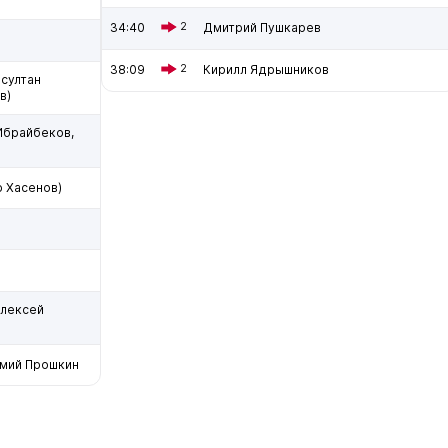
34:40
2
Дмитрий Пушкарев
38:09
2
Кирилл Ядрышников
султан
в)
Ибрайбеков,
 Хасенов)
Алексей
емий Прошкин