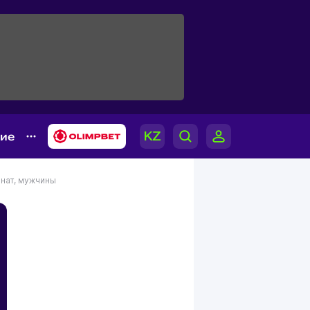
гие
нат, мужчины