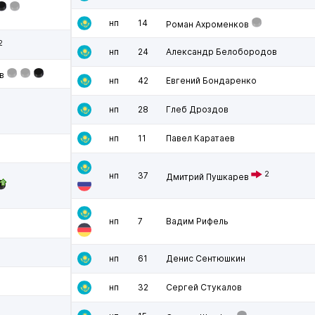
нп
14
Роман Ахроменков
2
нп
24
Александр Белобородов
в
нп
42
Евгений Бондаренко
нп
28
Глеб Дроздов
нп
11
Павел Каратаев
2
нп
37
Дмитрий Пушкарев
нп
7
Вадим Рифель
нп
61
Денис Сентюшкин
нп
32
Сергей Стукалов