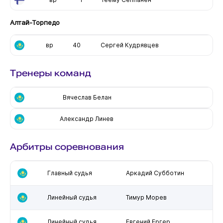
Алтай-Торпедо
вр
40
Сергей Кудрявцев
Тренеры команд
Вячеслав Белан
Александр Линев
Арбитры соревнования
Главный судья
Аркадий Субботин
Линейный судья
Тимур Морев
Линейный судья
Евгений Ергер