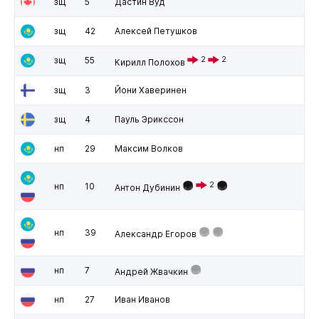
зщ
5
Дастин Вуд
зщ
42
Алексей Петушков
зщ
55
2
2
Кирилл Полохов
зщ
3
Йони Хаверинен
зщ
4
Пауль Эрикссон
нп
29
Максим Волков
2
нп
10
Антон Дубинин
нп
39
Александр Егоров
нп
7
Андрей Жвачкин
нп
27
Иван Иванов