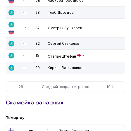
нп
68
Алексей Городилов
нп
28
Глеб Дроздов
нп
37
Дмитрий Пушкарев
нп
32
Сергей Стукалов
нп
15
2
Степан Штефан
нп
29
Кирилл Ядрышников
28
Средний возраст игроков
19.4
Скамейка запасных
Темиртау
вр
1
Теему Сеппанен