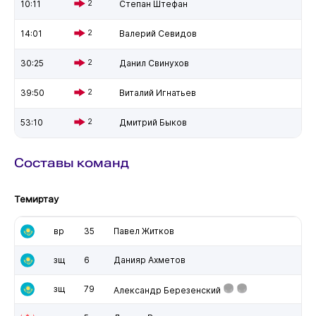
10:11
2
Степан Штефан
14:01
2
Валерий Севидов
30:25
2
Данил Свинухов
39:50
2
Виталий Игнатьев
53:10
2
Дмитрий Быков
Составы команд
Темиртау
вр
35
Павел Житков
зщ
6
Данияр Ахметов
зщ
79
Александр Березенский