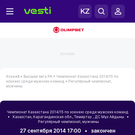
РЕКЛАМА
Хоккей •
Высшая лига РК •
Чемпионат Казахстана 2014/15 по
хоккею среди мужских команд •
Регулярный чемпионат,
мужчины
Чемпионат Казахстана 2014/15 по хоккею среди мужских команд
•
Казахстан
,
Карагандинская обл.
,
Темиртау
, ДС Мұз Айдыны •
Регулярный чемпионат, мужчины
27 сентября 2014 17:00
•
закончен