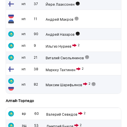
нп
37
Йере Лааксонен
нп
11
Андрей Макров
нп
90
Андрей Назаров
нп
9
2
Ильгиз Нуриев
нп
21
Виталий Смольянинов
нп
38
2
Маркку Тахтинен
2
нп
82
Максим Шарифьянов
Алтай-Торпедо
вр
60
2
Валерий Севидов
зщ
53
2
Дмитрий Быков