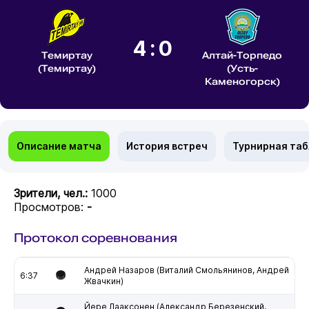
4:0
Темиртау
Алтай-Торпедо
(Темиртау)
(Усть-
Каменогорск)
Описание матча
История встреч
Турнирная та
Зрители, чел.:
1000
Просмотров:
-
Протокол соревнования
Андрей Назаров (Виталий Смольянинов, Андрей
6:37
Жвачкин)
Йере Лааксонен (Александр Березенский,