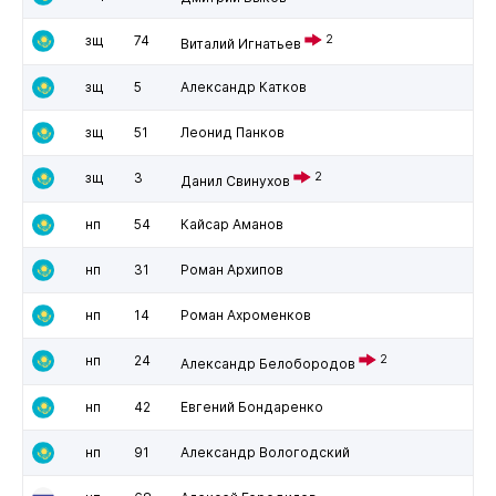
зщ
74
2
Виталий Игнатьев
зщ
5
Александр Катков
зщ
51
Леонид Панков
зщ
3
2
Данил Свинухов
нп
54
Кайсар Аманов
нп
31
Роман Архипов
нп
14
Роман Ахроменков
нп
24
2
Александр Белобородов
нп
42
Евгений Бондаренко
нп
91
Александр Вологодский