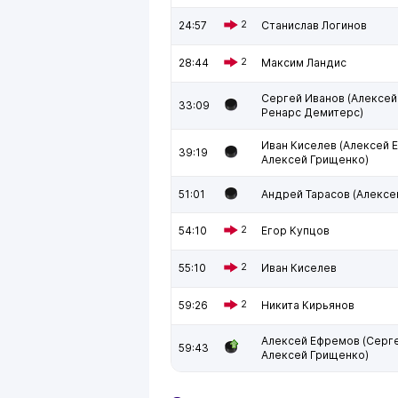
24:57
2
Станислав Логинов
28:44
2
Максим Ландис
Сергей Иванов (Алексей
33:09
Ренарс Демитерс)
Иван Киселев (Алексей 
39:19
Алексей Грищенко)
51:01
Андрей Тарасов (Алексе
54:10
2
Егор Купцов
55:10
2
Иван Киселев
59:26
2
Никита Кирьянов
Алексей Ефремов (Серге
59:43
Алексей Грищенко)