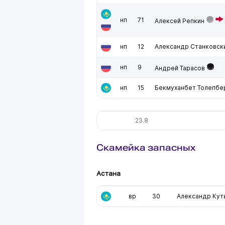
нп
71
Алексей Репкин
нп
12
Александр Станковск
нп
9
Андрей Тарасов
нп
15
Бекмуханбет Толепбе
23.8
Скамейка запасных
Астана
вр
30
Александр Кут