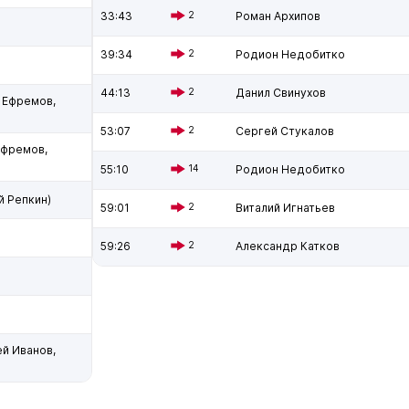
33:43
2
Роман Архипов
39:34
2
Родион Недобитко
44:13
2
Данил Свинухов
 Ефремов,
53:07
2
Сергей Стукалов
Ефремов,
55:10
14
Родион Недобитко
й Репкин)
59:01
2
Виталий Игнатьев
59:26
2
Александр Катков
й Иванов,