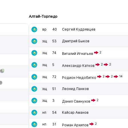
Алтай-Торпедо
вр
40
Сергей Кудрявцев
зщ
53
Дмитрий Быков
зщ
74
2
Виталий Игнатьев
зщ
5
2
2
Александр Катков
зщ
72
2
2
14
Родион Недобитко
зщ
51
Леонид Панков
зщ
3
2
Данил Свинухов
нп
54
Кайсар Аманов
нп
31
2
Роман Архипов