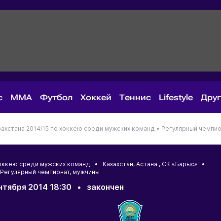
с
MMA
Футбол
Хоккей
Теннис
Lifestyle
Дру
ахстана 2014/15 по хоккею среди мужских команд •
Регулярный чемпио
 хоккею среди мужских команд •
Казахстан
,
Астана
, СК «Барыс» •
Регулярный чемпионат, мужчины
нтября 2014 18:30
•
закончен