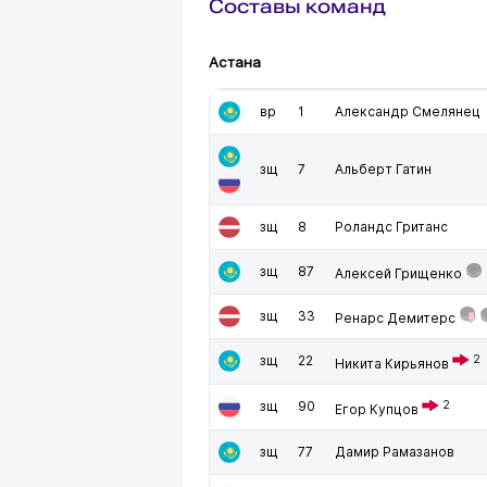
Составы команд
Астана
вр
1
Александр Смелянец
зщ
7
Альберт Гатин
зщ
8
Роландс Гританс
зщ
87
Алексей Грищенко
зщ
33
Ренарс Демитерс
зщ
22
2
Никита Кирьянов
зщ
90
2
Егор Купцов
зщ
77
Дамир Рамазанов