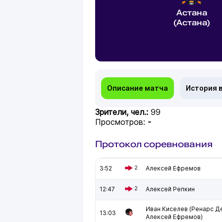
Астана
(Астана)
Описание матча
История 
Зрители, чел.:
99
Просмотров:
-
Протокол соревнования
3:52
2
Алексей Ефремов
12:47
2
Алексей Репкин
Иван Киселев (Ренарс Д
13:03
Алексей Ефремов)