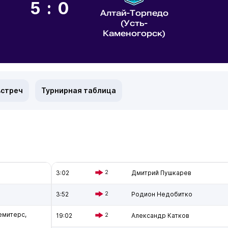
5:0
Алтай-Торпедо
(Усть-
Каменогорск)
встреч
Турнирная таблица
3:02
2
Дмитрий Пушкарев
3:52
2
Родион Недобитко
емитерс,
19:02
2
Александр Катков