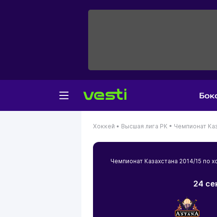
Бок
Хоккей •
Высшая лига РК •
Чемпионат Каз
Чемпионат Казахстана 2014/15 по
24 се