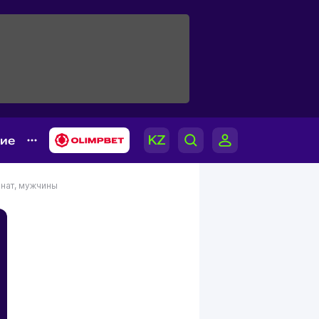
гие
нат, мужчины