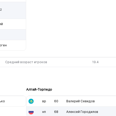
2
ий
рген
Средний возраст игроков
19.4
Алтай-Торпедо
ько
вр
60
Валерий Севидов
нп
68
Алексей Городилов