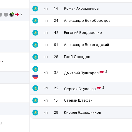
нп
14
Роман Ахроменков
2
нп
24
Александр Белобородов
нп
42
Евгений Бондаренко
нп
91
Александр Вологодский
нп
28
Глеб Дроздов
2
2
нп
37
Дмитрий Пушкарев
нп
32
2
Сергей Стукалов
нп
15
Степан Штефан
нп
29
Кирилл Ядрышников
2