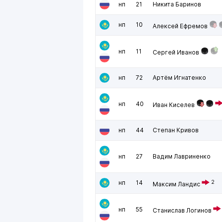
нп
21
Никита Баринов
нп
10
Алексей Ефремов
нп
11
Сергей Иванов
нп
72
Артём Игнатенко
нп
40
Иван Киселев
нп
44
Степан Кривов
нп
27
Вадим Лавриненко
нп
14
2
Максим Ландис
нп
55
Станислав Логинов