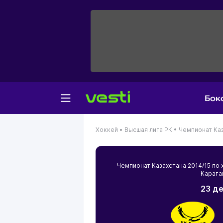
Бок
Хоккей •
Высшая лига РК •
Чемпионат Каз
Чемпионат Казахстана 2014/15 п
Карага
23 де