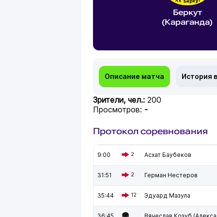
Беркут
(Караганда)
Описание матча
История 
Зрители, чел.:
200
Просмотров:
-
Протокол соревнования
9:00
2
Асхат Баубеков
31:51
2
Герман Нестеров
35:44
12
Эдуард Мазула
36:45
Вячеслав Козуб (Алекс