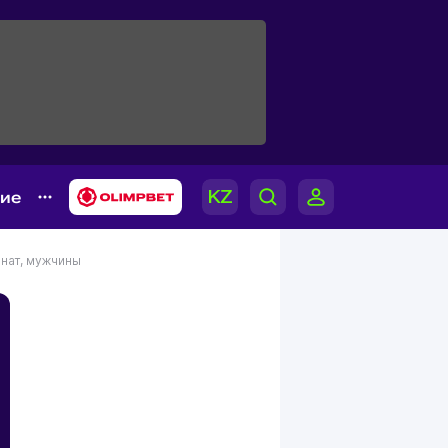
гие
нат, мужчины