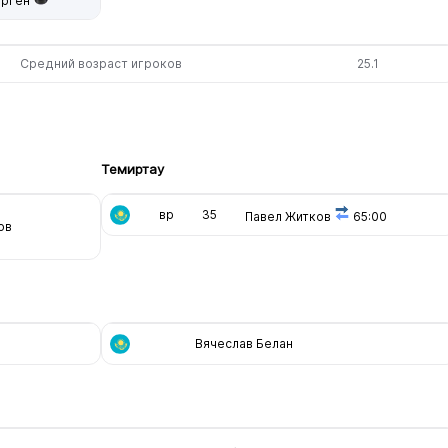
ерген
Средний возраст игроков
25.1
Темиртау
вр
35
Павел Житков
65:00
ов
Вячеслав Белан