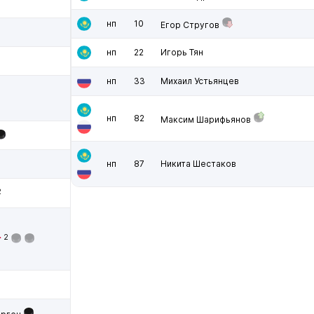
нп
10
Егор Стругов
нп
22
Игорь Тян
нп
33
Михаил Устьянцев
нп
82
Максим Шарифьянов
нп
87
Никита Шестаков
2
2