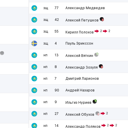
зщ
77
Александр Медведев
зщ
42
Алексей Петушков
зщ
55
2
2
Кирилл Полохов
зщ
4
Пауль Эрикссон
нп
13
Алексей Вяткин
нп
8
Александр Зозуля
нп
7
Дмитрий Ларионов
нп
90
Андрей Назаров
нп
9
Ильгиз Нуриев
нп
27
2
Алексей Обухов
нп
14
2
2
Александр Поляков