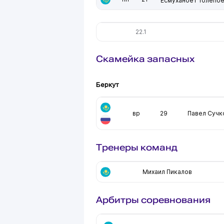
Есмуханбет Толепб
22.1
Скамейка запасных
Беркут
вр
29
Павел Сучк
Тренеры команд
Михаил Пикалов
Арбитры соревнования