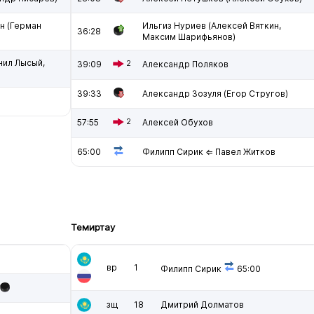
н (Герман
Ильгиз Нуриев (Алексей Вяткин,
36:28
Максим Шарифьянов)
нил Лысый,
39:09
2
Александр Поляков
39:33
Александр Зозуля (Егор Стругов)
57:55
2
Алексей Обухов
65:00
Филипп Сирик ⇐ Павел Житков
Темиртау
вр
1
Филипп Сирик
65:00
зщ
18
Дмитрий Долматов