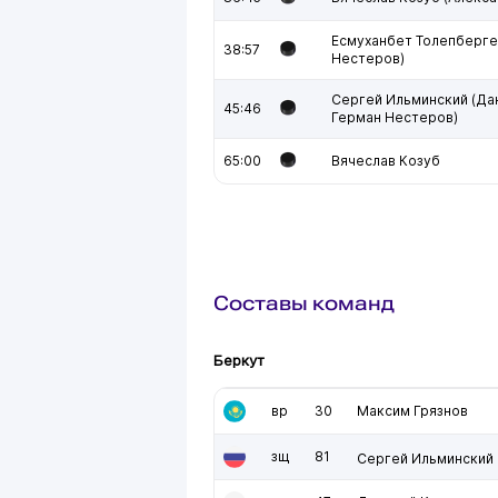
Есмуханбет Толепберге
38:57
Нестеров)
Сергей Ильминский (Да
45:46
Герман Нестеров)
65:00
Вячеслав Козуб
Составы команд
Беркут
вр
30
Максим Грязнов
зщ
81
Сергей Ильминский