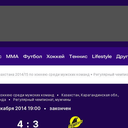
с
MMA
Футбол
Хоккей
Теннис
Lifestyle
Дру
ахстана 2014/15 по хоккею среди мужских команд •
Регулярный чемпио
о хоккею среди мужских команд •
Казахстан
,
Карагандинская обл.
,
нда
• Регулярный чемпионат, мужчины
кабря 2014 19:00
•
закончен
4:3