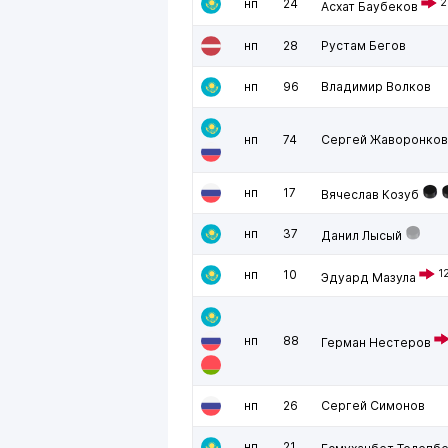
нп
24
2
Асхат Баубеков
нп
28
Рустам Бегов
нп
96
Владимир Волков
нп
74
Сергей Жаворонков
нп
17
Вячеслав Козуб
нп
37
Данил Лысый
нп
10
1
Эдуард Мазула
нп
88
Герман Нестеров
нп
26
Сергей Симонов
нп
21