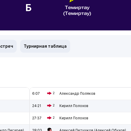
Б
Темиртау
(Темиртау)
встреч
Турнирная таблица
6:07
2
Александр Поляков
24:21
2
Кирилл Полохов
27:37
2
Кирилл Полохов
андр Писарев)
28:03
Алексей Петушков (Алексей Обухов)