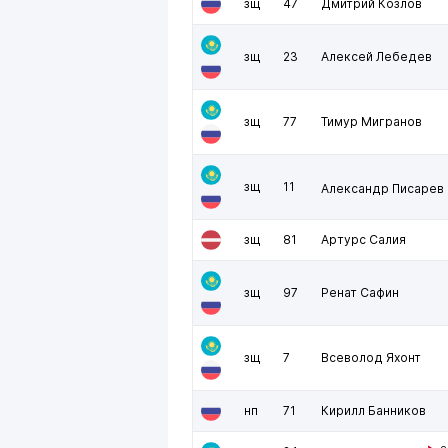
зщ
47
Дмитрий Козлов
зщ
23
Алексей Лебедев
зщ
77
Тимур Мигранов
зщ
11
Александр Писарев
зщ
81
Артурс Салия
зщ
97
Ренат Сафин
зщ
7
Всеволод Яхонт
нп
71
Кирилл Банников