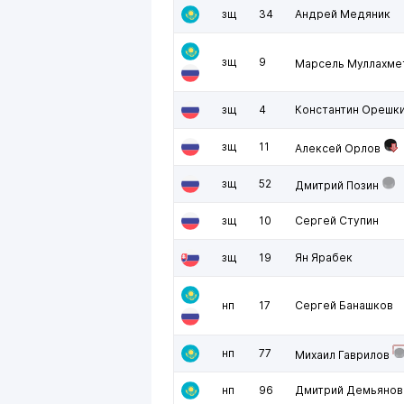
зщ
34
Андрей Медяник
зщ
9
Марсель Муллахме
зщ
4
Константин Орешк
зщ
11
Алексей Орлов
зщ
52
Дмитрий Позин
зщ
10
Сергей Ступин
зщ
19
Ян Ярабек
нп
17
Сергей Банашков
нп
77
Михаил Гаврилов
нп
96
Дмитрий Демьянов