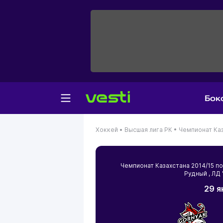
Бок
Хоккей •
Высшая лига РК •
Чемпионат Каз
Чемпионат Казахстана 2014/15 
Рудный
, ЛД
29 я