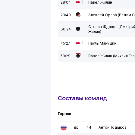
28:04
2
Павел Жилин
29:49
Алексей Орлов (Вадим С
Степан Жданов (Дмитрий
30:24
Жилин)
45:27
2
Пауль Манушин
59:29
Павел Жилин (Михаил Гав
Составы команд
Горняк
вр
44
Антон Тодыков