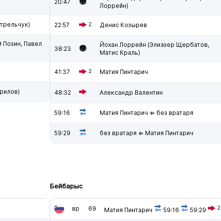
20:47
Лоррейн)
трельчук)
22:57
2
Денис Козырев
 Позин, Павел
Йохан Лоррейн (Элиэзер Щербатов,
38:23
Матис Краль)
41:37
2
Матия Пинтарич
рилов)
48:32
Александр Валентин
59:16
Матия Пинтарич ⇐ без вратаря
59:29
без вратаря ⇐ Матия Пинтарич
Бейбарыс
вр
69
2
Матия Пинтарич
59:16
59:29