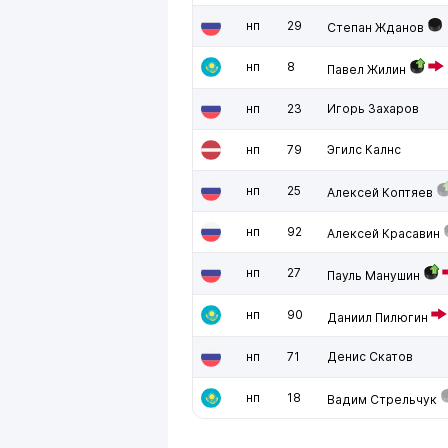
нп
29
Степан Жданов
нп
8
Павел Жилин
нп
23
Игорь Захаров
нп
79
Эгилс Калнс
нп
25
Алексей Коптяев
нп
92
Алексей Красавин
нп
27
Пауль Манушин
нп
90
Даниил Пилюгин
нп
71
Денис Скатов
нп
18
Вадим Стрельчук