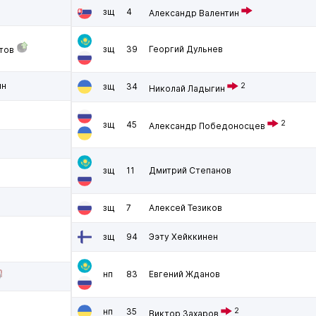
зщ
4
Александр Валентин
зщ
39
Георгий Дульнев
тов
ин
зщ
34
2
Николай Ладыгин
2
зщ
45
Александр Победоносцев
зщ
11
Дмитрий Степанов
зщ
7
Алексей Тезиков
зщ
94
Ээту Хейккинен
нп
83
Евгений Жданов
нп
35
2
Виктор Захаров