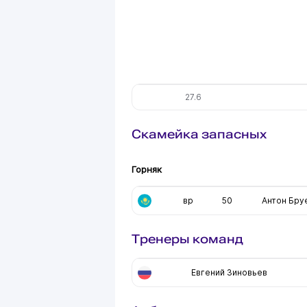
27.6
Скамейка запасных
Горняк
вр
50
Антон Бру
Тренеры команд
Евгений Зиновьев