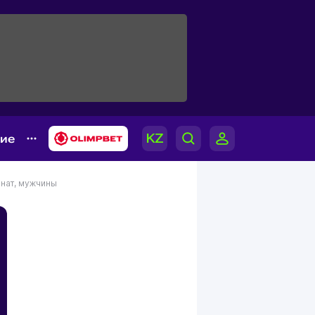
гие
нат, мужчины