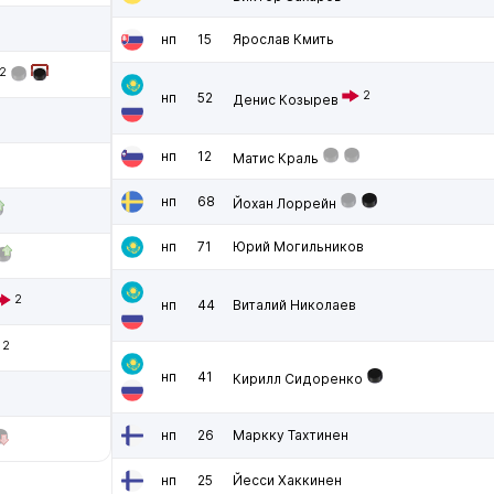
нп
15
Ярослав Кмить
2
2
нп
52
Денис Козырев
нп
12
Матис Краль
нп
68
Йохан Лоррейн
нп
71
Юрий Могильников
2
нп
44
Виталий Николаев
2
нп
41
Кирилл Сидоренко
нп
26
Маркку Тахтинен
нп
25
Йесси Хаккинен