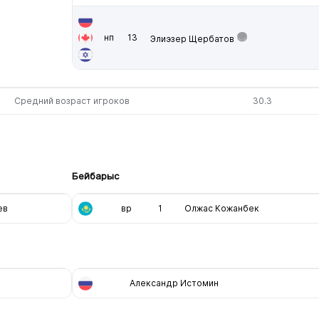
нп
13
Элиэзер Щербатов
Средний возраст игроков
30.3
Бейбарыс
ев
вр
1
Олжас Кожанбек
Александр Истомин