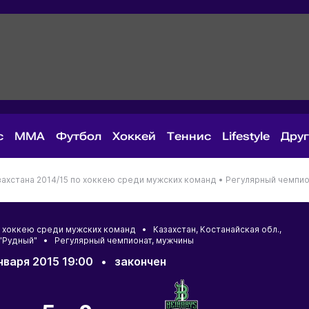
с
MMA
Футбол
Хоккей
Теннис
Lifestyle
Дру
ахстана 2014/15 по хоккею среди мужских команд •
Регулярный чемпио
по хоккею среди мужских команд •
Казахстан
,
Костанайская обл.
,
 "Рудный" • Регулярный чемпионат, мужчины
нваря 2015 19:00
•
закончен