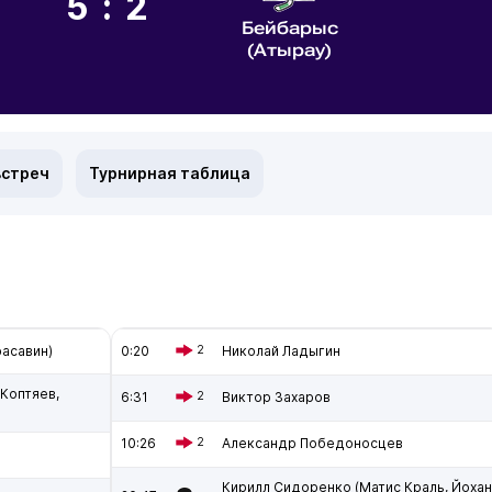
5:2
Бейбарыс
(Атырау)
встреч
Турнирная таблица
расавин)
0:20
2
Николай Ладыгин
 Коптяев,
6:31
2
Виктор Захаров
10:26
2
Александр Победоносцев
Кирилл Сидоренко (Матис Краль, Йохан