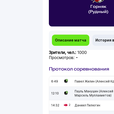
Горняк
(Рудный)
Описание матча
История 
Зрители, чел.:
1000
Просмотров:
-
Протокол соревнования
6:49
Павел Жилин (Алексей К
Пауль Манушин (Алексей
12:10
Марсель Муллахметов)
14:32
2
Даниил Пилюгин