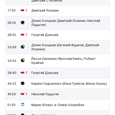
Дмитрий Степанов)
17:43
2
Дмитрий Лоханин
Денис Козырев (Дмитрий Лоханин, Николай
26:20
Ладыгин)
28:42
2
Георгий Дульнев
Денис Козырев (Евгений Жданов, Дмитрий
33:06
Лоханин)
Йесси Хаккинен (Ярослав Кмить, Роберт
34:33
Крайчи)
38:40
2
Георгий Дульнев
44:23
Кирилл Сидоренко (Илья Гуляков, Матис Краль)
45:50
2
Николай Ладыгин
51:29
Марис Ючерс ⇐ Олжас Кожанбек