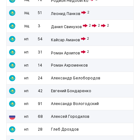
Родион Недобитко
зщ
51
2
Леонид Панков
зщ
3
2
2
2
Данил Свинухов
нп
54
2
Кайсар Аманов
нп
31
2
Роман Архипов
нп
14
Роман Ахроменков
нп
24
Александр Белобородов
нп
42
Евгений Бондаренко
нп
91
Александр Вологодский
нп
68
Алексей Городилов
нп
28
Глеб Дроздов