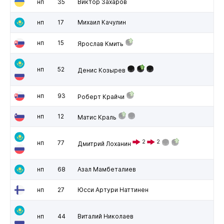
нп
35
Виктор Захаров
нп
17
Михаил Качулин
нп
15
Ярослав Кмить
нп
52
Денис Козырев
нп
93
Роберт Крайчи
нп
12
Матис Краль
2
2
нп
77
Дмитрий Лоханин
нп
68
Азал Мамбеталиев
нп
27
Юсси Артури Наттинен
нп
44
Виталий Николаев