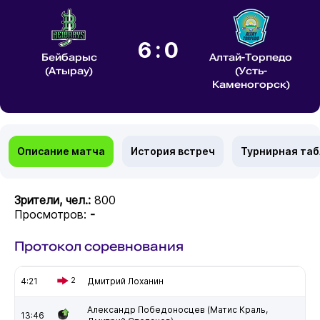
6:0
Бейбарыс
Алтай-Торпедо
(Атырау)
(Усть-
Каменогорск)
Описание матча
История встреч
Турнирная та
Зрители, чел.:
800
Просмотров:
-
Протокол соревнования
4:21
2
Дмитрий Лоханин
Александр Победоносцев (Матис Краль,
13:46