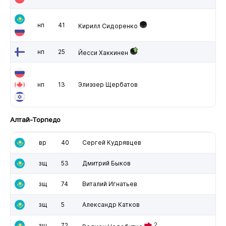
нп
41
Кирилл Сидоренко
нп
25
Йесси Хаккинен
нп
13
Элиэзер Щербатов
Алтай-Торпедо
вр
40
Сергей Кудрявцев
зщ
53
Дмитрий Быков
зщ
74
Виталий Игнатьев
зщ
5
Александр Катков
зщ
72
2