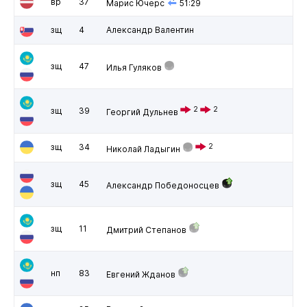
вр
37
Марис Ючерс
51:29
зщ
4
Александр Валентин
зщ
47
Илья Гуляков
2
2
зщ
39
Георгий Дульнев
зщ
34
2
Николай Ладыгин
зщ
45
Александр Победоносцев
зщ
11
Дмитрий Степанов
нп
83
Евгений Жданов