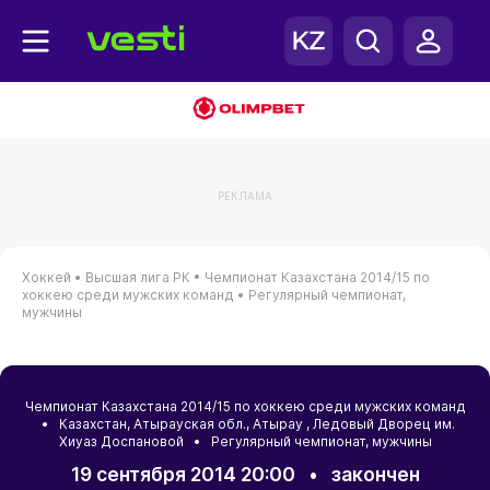
РЕКЛАМА
Хоккей •
Высшая лига РК •
Чемпионат Казахстана 2014/15 по
хоккею среди мужских команд •
Регулярный чемпионат,
мужчины
Чемпионат Казахстана 2014/15 по хоккею среди мужских команд
•
Казахстан
,
Атырауская обл.
,
Атырау
, Ледовый Дворец им.
Хиуаз Доспановой • Регулярный чемпионат, мужчины
19 сентября 2014 20:00
•
закончен