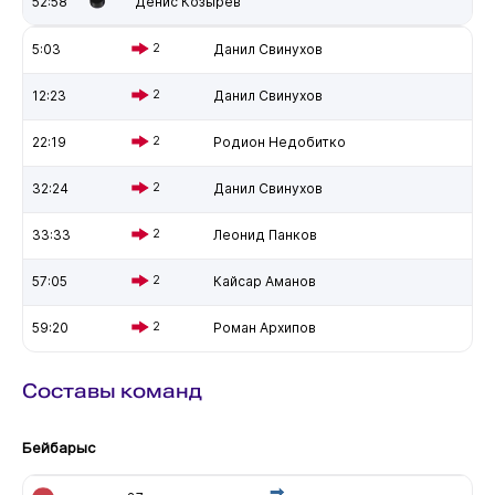
52:58
Денис Козырев
5:03
2
Данил Свинухов
12:23
2
Данил Свинухов
22:19
2
Родион Недобитко
32:24
2
Данил Свинухов
33:33
2
Леонид Панков
57:05
2
Кайсар Аманов
59:20
2
Роман Архипов
Составы команд
Бейбарыс