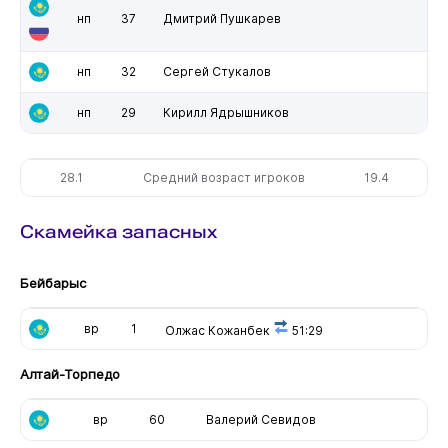
нп
37
Дмитрий Пушкарев
нп
32
Сергей Стукалов
нп
29
Кирилл Ядрышников
28.1
Средний возраст игроков
19.4
Скамейка запасных
Бейбарыс
вр
1
Олжас Кожанбек
51:29
Алтай-Торпедо
вр
60
Валерий Севидов