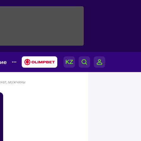
гие
нат, мужчины