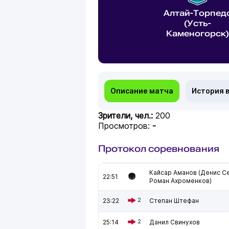
Алтай-Торпед
(Усть-
Каменогорск)
Описание матча
История 
Зрители, чел.:
200
Просмотров:
-
Протокол соревнования
Кайсар Аманов (Денис С
22:51
Роман Ахроменков)
23:22
2
Степан Штефан
25:14
2
Данил Свинухов