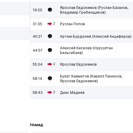
Ярослав Евдокимов (Руслан Базанов,
19:20
Владимир Гребенщиков)
31:35
2
Руслан Попов
40:21
Артем Бурделев (Алексей Анциферов)
Алексей Киселев (Нурсултан
44:57
Бельгибаев)
55:34
2
Ярослав Евдокимов
Булат Хамматов (Кирилл Панюков,
58:14
Ярослав Евдокимов)
58:43
2
Диас Мадиев
Номад