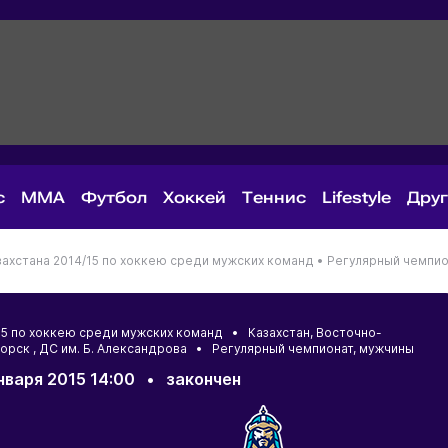
с
MMA
Футбол
Хоккей
Теннис
Lifestyle
Дру
ахстана 2014/15 по хоккею среди мужских команд •
Регулярный чемпио
/15 по хоккею среди мужских команд •
Казахстан
,
Восточно-
горск
, ДС им. Б. Александрова • Регулярный чемпионат, мужчины
нваря 2015 14:00
•
закончен