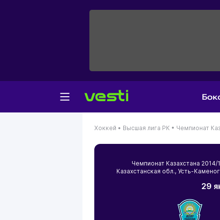
Бок
Хоккей •
Высшая лига РК •
Чемпионат Каз
Чемпионат Казахстана 2014
Казахстанская обл.
,
Усть-Камено
29 я