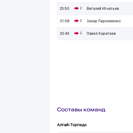
25:50
2
Виталий Игнатьев
31:08
2
Захар Пархоменко
35:45
2
Павел Каратаев
Составы команд
Алтай-Торпедо