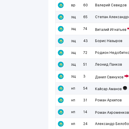
вр
60
Валерий Севидов
зщ
65
Степан Александр
зщ
74
Виталий Игнатьев
зщ
43
Борис Назыров
зщ
72
Родион Недобитк
зщ
51
Леонид Панков
зщ
3
Данил Свинухов
нп
54
Кайсар Аманов
нп
31
Роман Архипов
нп
14
Роман Ахроменков
нп
24
Александр Белоб