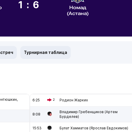
1:6
о
Номад
(Астана)
встреч
Турнирная таблица
ентюшкин,
6:25
2
Родион Жарких
Владимир Гребенщиков (Артем
8:08
Бурделев)
15:53
Булат Хамматов (Ярослав Евдокимов)