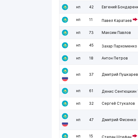
нп
42
Евгений Бондарен
нп
11
Павел Каратаев
нп
73
Максим Павлов
нп
45
Захар Пархоменко
нп
18
Антон Петров
нп
37
Дмитрий Пушкарев
нп
61
Денис Сентюшкин
нп
32
Сергей Стукалов
нп
47
Дмитрий Фисенко
нп
15
Степан Штефан