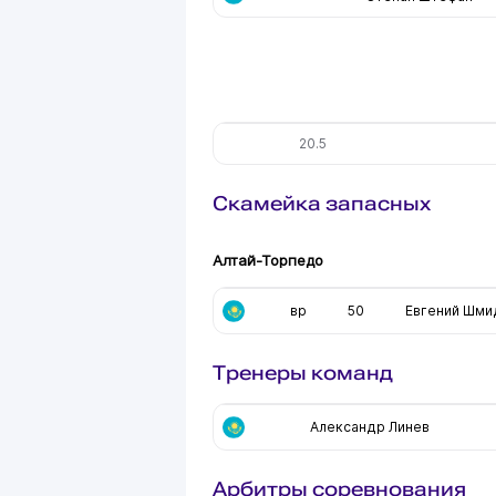
20.5
Скамейка запасных
Алтай-Торпедо
вр
50
Евгений Шми
Тренеры команд
Александр Линев
Арбитры соревнования