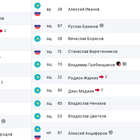
вр
28
Алексей Иванов
ов
зщ
67
Руслан Базанов
2
зщ
28
Вячеслав Борисов
зщ
15
Станислав Веретенников
о
зщ
70
Владимир Гребенщиков
зщ
22
2
Родион Жарких
2
зщ
95
2
Диас Мадиев
зщ
65
Владислав Ненахов
зщ
53
Владислав Цветков
нп
91
Алексей Анциферов
ородов