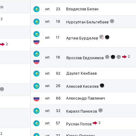
ко
нп
23
Владислав Белан
2
нп
19
Нурсултан Бельгибаев
нп
11
Артем Бурделев
2
2
нп
16
Ярослав Евдокимов
нп
92
Даулет Кенбаев
нп
26
Алексей Киселев
нп
66
Александр Павлинич
нп
32
Кирилл Панюков
нп
57
2
Руслан Попов
2
нп
77
Юлиан Попович