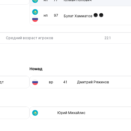
нп
97
Булат Хамматов
Средний возраст игроков
22.1
Номад
дт
вр
41
Дмитрий Ряжинов
Юрий Михайлис