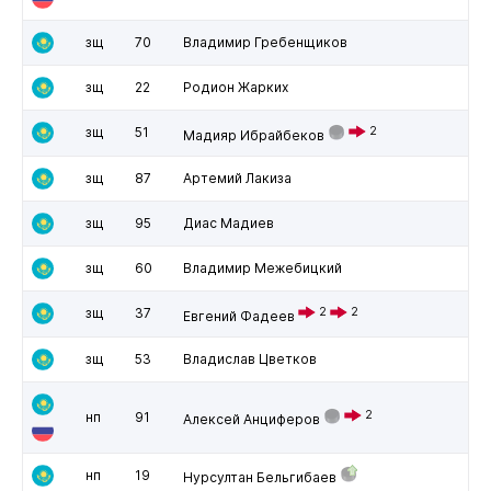
зщ
70
Владимир Гребенщиков
зщ
22
Родион Жарких
зщ
51
2
Мадияр Ибрайбеков
зщ
87
Артемий Лакиза
зщ
95
Диас Мадиев
зщ
60
Владимир Межебицкий
зщ
37
2
2
Евгений Фадеев
зщ
53
Владислав Цветков
2
нп
91
Алексей Анциферов
нп
19
Нурсултан Бельгибаев