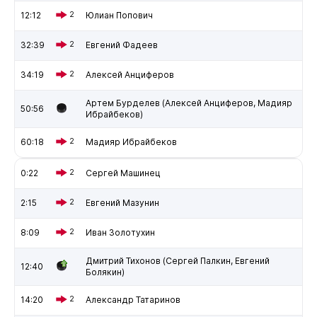
12:12
2
Юлиан Попович
32:39
2
Евгений Фадеев
34:19
2
Алексей Анциферов
Артем Бурделев (Алексей Анциферов, Мадияр
50:56
Ибрайбеков)
60:18
2
Мадияр Ибрайбеков
0:22
2
Сергей Машинец
2:15
2
Евгений Мазунин
8:09
2
Иван Золотухин
Дмитрий Тихонов (Сергей Палкин, Евгений
12:40
Болякин)
14:20
2
Александр Татаринов