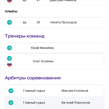
вр
41
Дмитрий Ряжинов
Алматы
вр
35
Никита Проходов
Тренеры команд
Юрий Михайлис
Олег Болякин
Арбитры соревнования
Главный судья
Максим Колпаков
Главный судья
Евгений Плаксунов