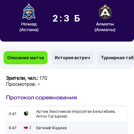
2:3 Б
Номад
Алматы
(Астана)
(Алматы)
Описание матча
История встреч
Турнирная та
Зрители, чел.:
170
Просмотров:
-
Протокол соревнования
Артем Лихотников (Нурсултан Бельгибаев,
0:47
Антон Сагадеев)
9:47
2
Евгений Фадеев