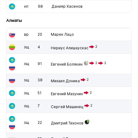
нп
68
Данияр Хасенов
Алматы
вр
20
Марек Лацо
зщ
4
2
Нериус Алишаускас
2
2
зщ
91
Евгений Болякин
зщ
38
2
Михаил Доника
зщ
51
2
Евгений Мазунин
зщ
7
2
Сергей Машинец
зщ
22
Дмитрий Тихонов