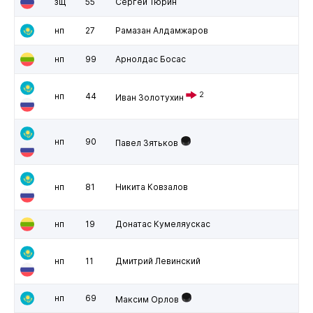
зщ
55
Сергей Тюрин
нп
27
Рамазан Алдамжаров
нп
99
Арнолдас Босас
2
нп
44
Иван Золотухин
нп
90
Павел Зятьков
нп
81
Никита Ковзалов
нп
19
Донатас Кумеляускас
нп
11
Дмитрий Левинский
нп
69
Максим Орлов