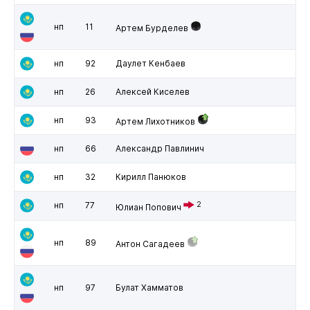
нп
11
Артем Бурделев
нп
92
Даулет Кенбаев
нп
26
Алексей Киселев
нп
93
Артем Лихотников
нп
66
Александр Павлинич
нп
32
Кирилл Панюков
нп
77
2
Юлиан Попович
нп
89
Антон Сагадеев
нп
97
Булат Хамматов