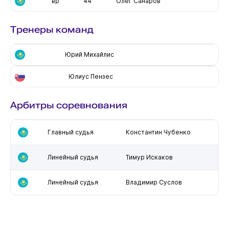
вр
44
Олег Санаров
Тренеры команд
Юрий Михайлис
Юлиус Пензес
Арбитры соревнования
Главный судья
Константин Чубенко
Линейный судья
Тимур Искаков
Линейный судья
Владимир Суслов