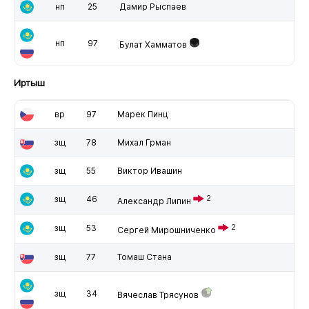
нп
25
Дамир Рыспаев
нп
97
Булат Хамматов
Иртыш
вр
97
Марек Пинц
зщ
78
Михал Грман
зщ
55
Виктор Ивашин
зщ
46
2
Александр Липин
зщ
53
2
Сергей Мирошниченко
зщ
77
Томаш Стана
зщ
34
Вячеслав Трясунов