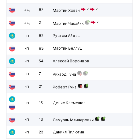
зщ
87
2
2
Мартин Хован
зщ
2
2
Мартин Чакайик
нп
82
Рустем Айдаш
нп
83
Мартин Беллуш
нп
54
Алексей Воронцов
нп
7
Рихард Гуна
нп
21
Роберт Гуна
нп
15
Денис Клемешов
нп
13
Самуэль Млинарович
нп
23
Даниил Пилюгин