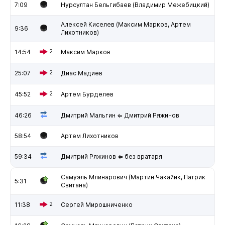
7:09
Нурсултан Бельгибаев (Владимир Межебицкий)
Алексей Киселев (Максим Марков, Артем
9:36
Лихотников)
14:54
2
Максим Марков
25:07
2
Диас Мадиев
45:52
2
Артем Бурделев
46:26
Дмитрий Мальгин ⇐ Дмитрий Ряжинов
58:54
Артем Лихотников
59:34
Дмитрий Ряжинов ⇐ без вратаря
Самуэль Млинарович (Мартин Чакайик, Патрик
5:31
Свитана)
11:38
2
Сергей Мирошниченко