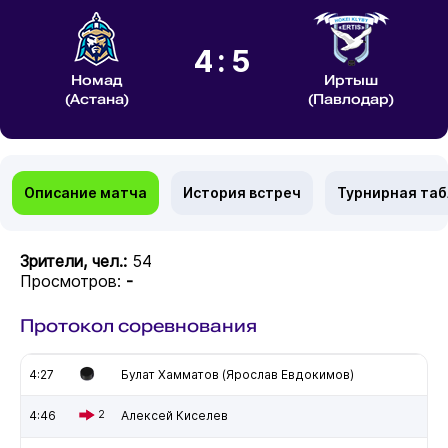
4:5
Номад
Иртыш
(Астана)
(Павлодар)
Описание матча
История встреч
Турнирная та
Зрители, чел.:
54
Просмотров:
-
Протокол соревнования
4:27
Булат Хамматов (Ярослав Евдокимов)
4:46
2
Алексей Киселев