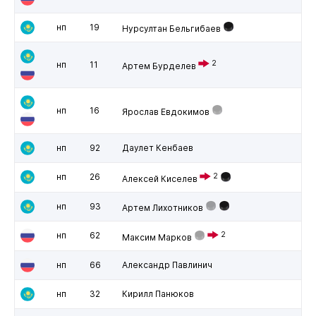
нп
19
Нурсултан Бельгибаев
2
нп
11
Артем Бурделев
нп
16
Ярослав Евдокимов
нп
92
Даулет Кенбаев
нп
26
2
Алексей Киселев
нп
93
Артем Лихотников
нп
62
2
Максим Марков
нп
66
Александр Павлинич
нп
32
Кирилл Панюков