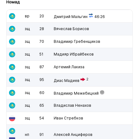
Номад
вр
20
Дмитрий Мальгин
46:26
зщ
28
Вячеслав Борисов
зщ
70
Владимир Гребенщиков
зщ
51
Мадияр Ибрайбеков
зщ
87
Артемий Лакиза
зщ
95
2
Диас Мадиев
зщ
60
Владимир Межебицкий
зщ
65
Владислав Ненахов
зщ
54
Иван Стребков
нп
91
Алексей Анциферов