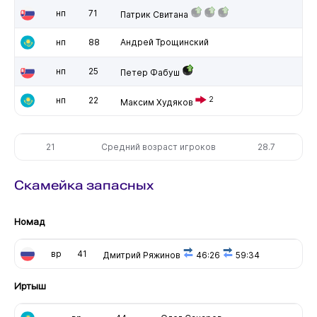
нп
71
Патрик Свитана
нп
88
Андрей Трощинский
нп
25
Петер Фабуш
нп
22
2
Максим Худяков
21
Средний возраст игроков
28.7
Скамейка запасных
Номад
вр
41
Дмитрий Ряжинов
46:26
59:34
Иртыш