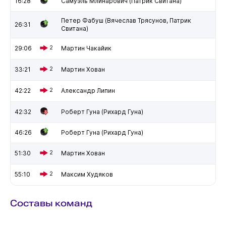
16:28
Самуэль Млинарович (Патрик Свитана)
Петер Фабуш (Вячеслав Трясунов, Патрик
26:31
Свитана)
29:06
2
Мартин Чакайик
33:21
2
Мартин Хован
42:22
2
Александр Липин
42:32
Роберт Гуна (Рихард Гуна)
46:26
Роберт Гуна (Рихард Гуна)
51:30
2
Мартин Хован
55:10
2
Максим Худяков
Составы команд