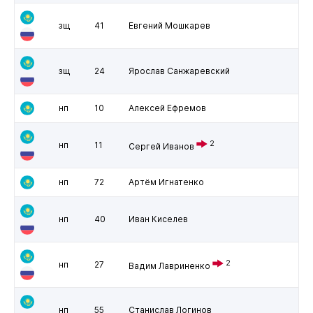
зщ
41
Евгений Мошкарев
зщ
24
Ярослав Санжаревский
нп
10
Алексей Ефремов
2
нп
11
Сергей Иванов
нп
72
Артём Игнатенко
нп
40
Иван Киселев
2
нп
27
Вадим Лавриненко
нп
55
Станислав Логинов