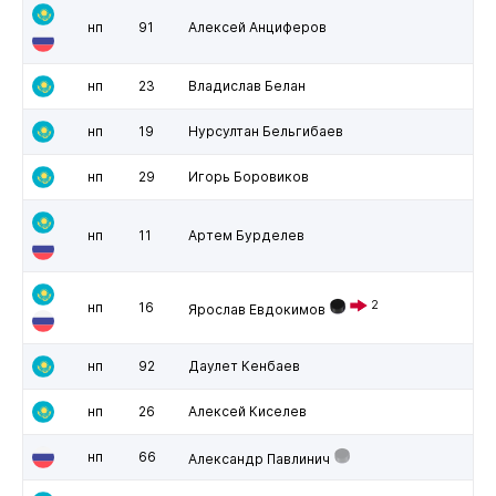
нп
91
Алексей Анциферов
нп
23
Владислав Белан
нп
19
Нурсултан Бельгибаев
нп
29
Игорь Боровиков
нп
11
Артем Бурделев
2
нп
16
Ярослав Евдокимов
нп
92
Даулет Кенбаев
нп
26
Алексей Киселев
нп
66
Александр Павлинич