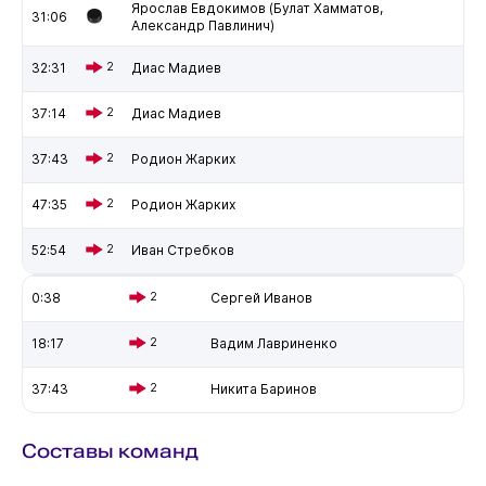
Ярослав Евдокимов (Булат Хамматов,
31:06
Александр Павлинич)
32:31
2
Диас Мадиев
37:14
2
Диас Мадиев
37:43
2
Родион Жарких
47:35
2
Родион Жарких
52:54
2
Иван Стребков
0:38
2
Сергей Иванов
18:17
2
Вадим Лавриненко
37:43
2
Никита Баринов
Составы команд