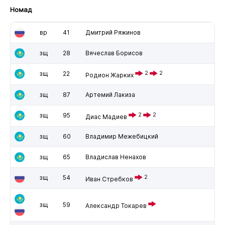
Номад
вр
41
Дмитрий Ряжинов
зщ
28
Вячеслав Борисов
зщ
22
2
2
Родион Жарких
зщ
87
Артемий Лакиза
зщ
95
2
2
Диас Мадиев
зщ
60
Владимир Межебицкий
зщ
65
Владислав Ненахов
зщ
54
2
Иван Стребков
зщ
59
Александр Токарев