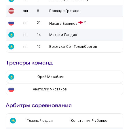
зщ
8
Роландс Гританс
нп
21
2
Никита Баринов
нп
14
Максим Ландис
нп
15
Бекмуханбет Толепберген
Тренеры команд
Юрий Михайлис
Анатолий Чистяков
Арбитры соревнования
Главный судья
Константин Чубенко