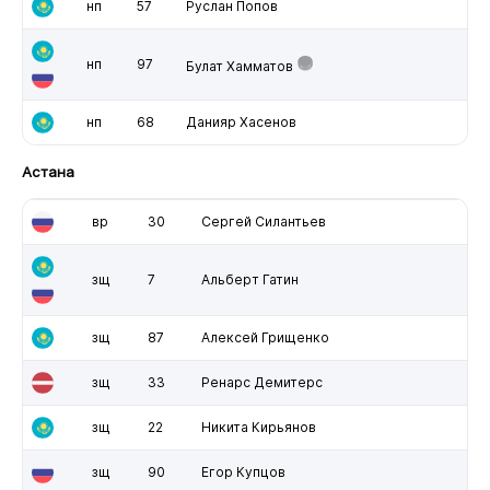
нп
57
Руслан Попов
нп
97
Булат Хамматов
нп
68
Данияр Хасенов
Астана
вр
30
Сергей Силантьев
зщ
7
Альберт Гатин
зщ
87
Алексей Грищенко
зщ
33
Ренарс Демитерс
зщ
22
Никита Кирьянов
зщ
90
Егор Купцов