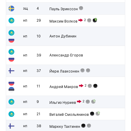
зщ
4
Пауль Эрикссон
нп
29
2
Максим Волков
нп
10
Антон Дубинин
нп
39
Александр Егоров
нп
37
Йере Лааксонен
2
нп
11
Андрей Макров
нп
9
2
Ильгиз Нуриев
нп
21
Виталий Смольянинов
нп
38
Маркку Тахтинен