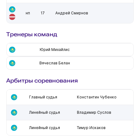
нп
17
Андрей Смирнов
Тренеры команд
Юрий Михайлис
Вячеслав Белан
Арбитры соревнования
Главный судья
Константин Чубенко
Линейный судья
Владимир Суслов
Линейный судья
Тимур Искаков