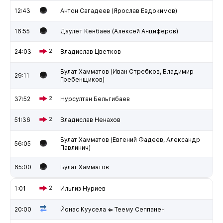
12:43
Антон Сагадеев (Ярослав Евдокимов)
16:55
Даулет Кенбаев (Алексей Анциферов)
24:03
2
Владислав Цветков
Булат Хамматов (Иван Стребков, Владимир
29:11
Гребенщиков)
37:52
2
Нурсултан Бельгибаев
51:36
2
Владислав Ненахов
Булат Хамматов (Евгений Фадеев, Александр
56:05
Павлинич)
65:00
Булат Хамматов
1:01
2
Ильгиз Нуриев
20:00
Йонас Куусела ⇐ Теему Сеппанен