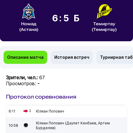
6:5 Б
Номад
Темиртау
(Астана)
(Темиртау)
Описание матча
История встреч
Турнирная та
Зрители, чел.:
67
Просмотров:
-
Протокол соревнования
6:11
2
Юлиан Попович
Юлиан Попович (Даулет Кенбаев, Артем
10:58
Бурделев)