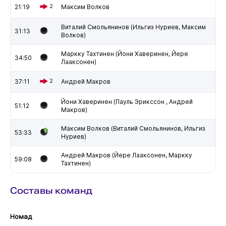
21:19
2
Максим Волков
Виталий Смольянинов (Ильгиз Нуриев, Максим
31:13
Волков)
Маркку Тахтинен (Йони Хаверинен, Йере
34:50
Лааксонен)
37:11
2
Андрей Макров
Йони Хаверинен (Пауль Эрикссон , Андрей
51:12
Макров)
Максим Волков (Виталий Смольянинов, Ильгиз
53:33
Нуриев)
Андрей Макров (Йере Лааксонен, Маркку
59:08
Тахтинен)
Составы команд
Номад