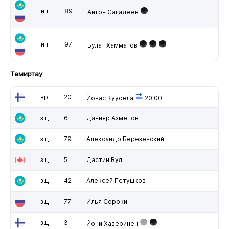
нп
89
Антон Сагадеев
нп
97
Булат Хамматов
Темиртау
вр
20
Йонас Куусела
20:00
зщ
6
Данияр Ахметов
зщ
79
Александр Березенский
зщ
5
Дастин Вуд
зщ
42
Алексей Петушков
зщ
77
Илья Сорокин
зщ
3
Йони Хаверинен