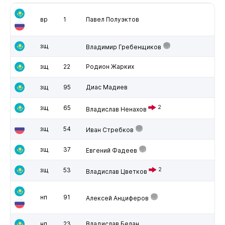
вр
1
Павел Полуэктов
зщ
Владимир Гребенщиков
зщ
22
Родион Жарких
зщ
95
Диас Мадиев
зщ
65
2
Владислав Ненахов
зщ
54
Иван Стребков
зщ
37
Евгений Фадеев
зщ
53
2
Владислав Цветков
нп
91
Алексей Анциферов
нп
23
Владислав Белан