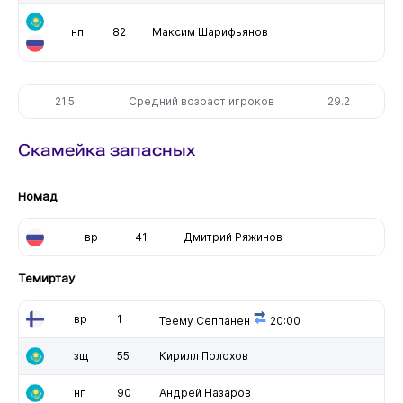
нп
82
Максим Шарифьянов
21.5
Средний возраст игроков
29.2
Скамейка запасных
Номад
вр
41
Дмитрий Ряжинов
Темиртау
вр
1
Теему Сеппанен
20:00
зщ
55
Кирилл Полохов
нп
90
Андрей Назаров