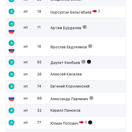
нп
19
2
Нурсултан Бельгибаев
нп
11
Артем Бурделев
нп
16
Ярослав Евдокимов
нп
92
Даулет Кенбаев
нп
26
Алексей Киселев
нп
74
Евгений Королинский
нп
66
Александр Павлинич
нп
32
Кирилл Панюков
нп
77
2
Юлиан Попович