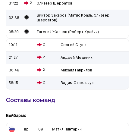
31:22
2
Элиэзер Щербатов
Виктор Захаров (Матис Краль, Элиэзер
33:38
Щербатов)
35:29
Евгений Жданов (Роберт Крайчи)
10:11
2
Сергей Ступин
21:27
2
Андрей Медяник
36:48
2
Михаил Гаврилов
58:15
2
Вадим Стрельчук
Составы команд
Бейбарыс
вр
69
Матия Пинтарич