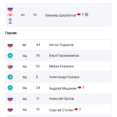
2
нп
13
Элиэзер Щербатов
Горняк
вр
44
Антон Тодыков
зщ
16
Илья Горожанинов
зщ
52
Михал Коренко
зщ
5
Александр Куршук
зщ
34
2
Андрей Медяник
зщ
11
Алексей Орлов
зщ
10
2
Сергей Ступин