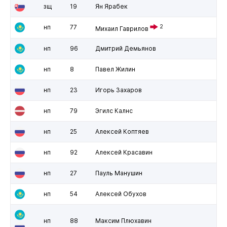
зщ
19
Ян Ярабек
нп
77
2
Михаил Гаврилов
нп
96
Дмитрий Демьянов
нп
8
Павел Жилин
нп
23
Игорь Захаров
нп
79
Эгилс Калнс
нп
25
Алексей Коптяев
нп
92
Алексей Красавин
нп
27
Пауль Манушин
нп
54
Алексей Обухов
нп
88
Максим Плюхавин