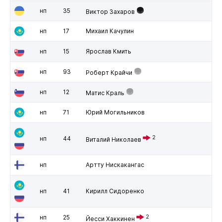
нп
35
Виктор Захаров
нп
17
Михаил Качулин
нп
15
Ярослав Кмить
нп
93
Роберт Крайчи
нп
12
Матис Краль
нп
71
Юрий Могильников
2
нп
44
Виталий Николаев
нп
Артту Нискакангас
нп
41
Кирилл Сидоренко
нп
25
2
Йесси Хаккинен