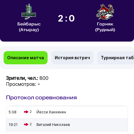
2:0
Бейбарыс
Горняк
(Атырау)
(Рудный)
Описание матча
История встреч
Турнирная та
Зрители, чел.:
800
Просмотров:
-
Протокол соревнования
5:38
2
Йесси Хаккинен
19:21
2
Виталий Николаев