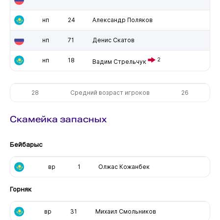
нп
24
Александр Поляков
нп
71
Денис Скатов
нп
18
2
Вадим Стрельчук
28
Средний возраст игроков
26
Скамейка запасных
Бейбарыс
вр
1
Олжас Кожанбек
Горняк
вр
31
Михаил Смольников