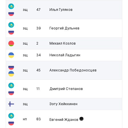
зщ
47
Илья Гуляков
зщ
39
Георгий Дульнев
зщ
2
Михаил Козлов
зщ
34
Николай Ладыгин
зщ
45
Александр Победоносцев
зщ
11
Дмитрий Степанов
зщ
Ээту Хейккинен
нп
83
Евгений Жданов