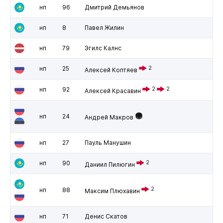
нп
96
Дмитрий Демьянов
нп
8
Павел Жилин
нп
79
Эгилс Калнс
нп
25
2
Алексей Коптяев
нп
92
2
2
Алексей Красавин
нп
24
Андрей Макров
нп
27
Пауль Манушин
нп
90
2
Даниил Пилюгин
2
нп
88
Максим Плюхавин
нп
71
Денис Скатов