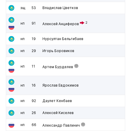
зщ
53
Владислав Цветков
2
нп
91
Алексей Анциферов
нп
19
Нурсултан Бельгибаев
нп
29
Игорь Боровиков
нп
11
Артем Бурделев
нп
16
Ярослав Евдокимов
нп
92
Даулет Кенбаев
нп
26
Алексей Киселев
нп
66
Александр Павлинич