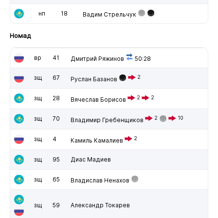
нп
18
Вадим Стрельчук
Номад
вр
41
Дмитрий Ряжинов
50:28
зщ
67
2
Руслан Базанов
зщ
28
2
2
Вячеслав Борисов
зщ
70
2
10
Владимир Гребенщиков
зщ
4
2
Камиль Камалиев
зщ
95
Диас Мадиев
зщ
65
Владислав Ненахов
зщ
59
Александр Токарев