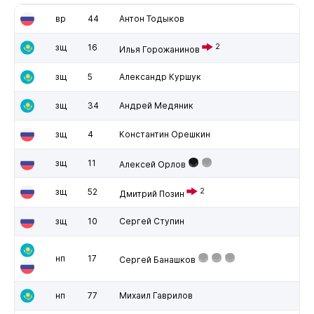
вр
44
Антон Тодыков
зщ
16
2
Илья Горожанинов
зщ
5
Александр Куршук
зщ
34
Андрей Медяник
зщ
4
Константин Орешкин
зщ
11
Алексей Орлов
зщ
52
2
Дмитрий Позин
зщ
10
Сергей Ступин
нп
17
Сергей Банашков
нп
77
Михаил Гаврилов