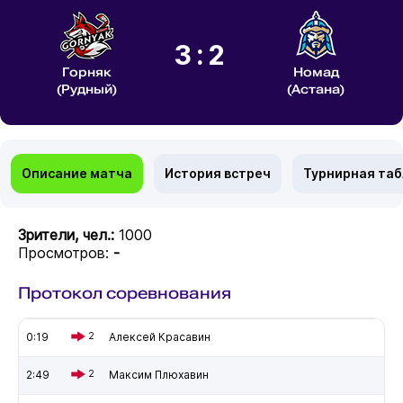
3:2
Горняк
Номад
(Рудный)
(Астана)
Описание матча
История встреч
Турнирная та
Зрители, чел.:
1000
Просмотров:
-
Протокол соревнования
0:19
2
Алексей Красавин
2:49
2
Максим Плюхавин