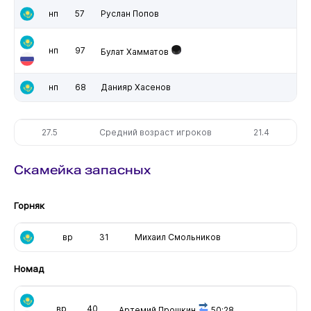
нп
57
Руслан Попов
нп
97
Булат Хамматов
нп
68
Данияр Хасенов
27.5
Средний возраст игроков
21.4
Скамейка запасных
Горняк
вр
31
Михаил Смольников
Номад
вр
40
Артемий Прошкин
50:28