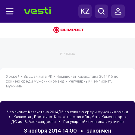
РЕКЛАМА
Хоккей •
Высшая лига РК •
Чемпионат Казахстана 2014/15 по
хоккею среди мужских команд •
Регулярный чемпионат,
мужчины
Чемпионат Казахстана 2014/15 по хоккею среди мужских команд
•
Казахстан
,
Восточно-Казахстанская обл.
,
Усть-Каменогорск
,
ДС им. Б. Александрова • Регулярный чемпионат, мужчины
3 ноября 2014 14:00
•
закончен