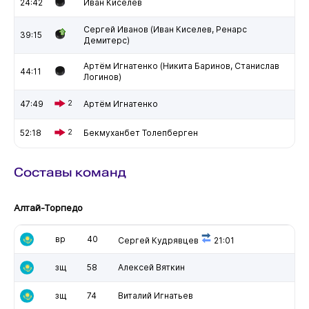
24:42
Иван Киселев
Сергей Иванов (Иван Киселев, Ренарс
39:15
Демитерс)
Артём Игнатенко (Никита Баринов, Станислав
44:11
Логинов)
47:49
2
Артём Игнатенко
52:18
2
Бекмуханбет Толепберген
Составы команд
Алтай-Торпедо
вр
40
Сергей Кудрявцев
21:01
зщ
58
Алексей Вяткин
зщ
74
Виталий Игнатьев