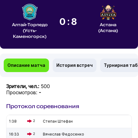
0:8
Алтай-Торпедо
Астана
(Усть-
(Астана)
Каменогорск)
Описание матча
История встреч
Турнирная та
Зрители, чел.:
500
Просмотров:
-
Протокол соревнования
1:38
2
Степан Штефан
16:33
2
Вячеслав Федосенко