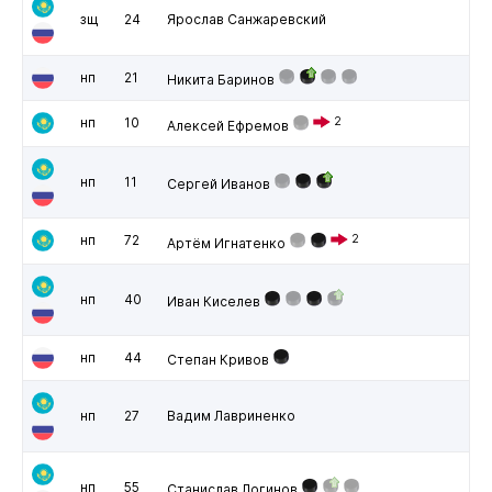
зщ
24
Ярослав Санжаревский
нп
21
Никита Баринов
нп
10
2
Алексей Ефремов
нп
11
Сергей Иванов
нп
72
2
Артём Игнатенко
нп
40
Иван Киселев
нп
44
Степан Кривов
нп
27
Вадим Лавриненко
нп
55
Станислав Логинов