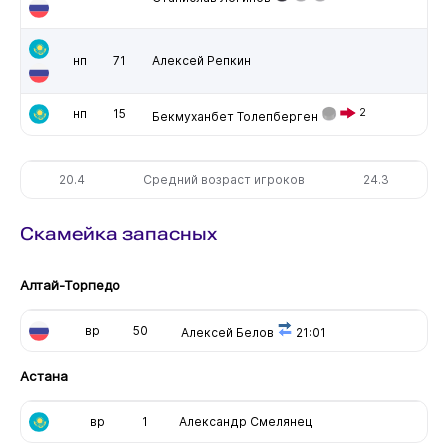
нп
71
Алексей Репкин
нп
15
2
Бекмуханбет Толепберген
20.4
Средний возраст игроков
24.3
Скамейка запасных
Алтай-Торпедо
вр
50
Алексей Белов
21:01
Астана
вр
1
Александр Смелянец