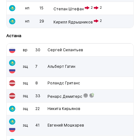
нп
15
2
2
Степан Штефан
нп
29
2
Кирилл Ядрышников
Астана
вр
30
Сергей Силантьев
зщ
7
Альберт Гатин
зщ
8
Роландс Гританс
зщ
33
Ренарс Демитерс
зщ
22
Никита Кирьянов
зщ
41
Евгений Мошкарев