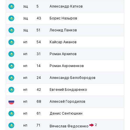
зщ
5
Александр Катков
зщ
43
Борис Назыров
зщ
51
Леонид Панков
нп
54
Кайсар Аманов
нп
31
Роман Архипов
нп
14
Роман Ахроменков
нп
24
Александр Белобородов
нп
42
Евгений Бондаренко
нп
68
Алексей Городилов
нп
61
Денис Сентюшкин
нп
71
2
Вячеслав Федосенко