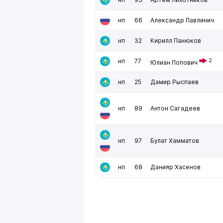
нп
66
Александр Павлинич
нп
32
Кирилл Панюков
нп
77
2
Юлиан Попович
нп
25
Дамир Рыспаев
нп
89
Антон Сагадеев
нп
97
Булат Хамматов
нп
68
Данияр Хасенов