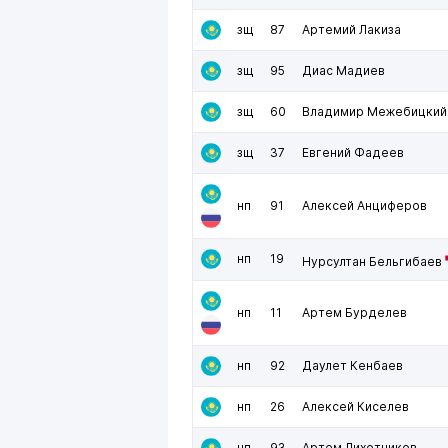
зщ
87
Артемий Лакиза
зщ
95
Диас Мадиев
зщ
60
Владимир Межебицкий
зщ
37
Евгений Фадеев
нп
91
Алексей Анциферов
нп
19
Нурсултан Бельгибаев
нп
11
Артем Бурделев
нп
92
Даулет Кенбаев
нп
26
Алексей Киселев
нп
93
Артем Лихотников