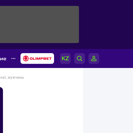
гие
нат, мужчины