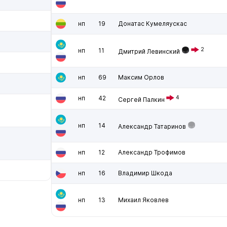
нп
19
Донатас Кумеляускас
2
нп
11
Дмитрий Левинский
нп
69
Максим Орлов
нп
42
4
Сергей Палкин
нп
14
Александр Татаринов
нп
12
Александр Трофимов
нп
16
Владимир Шкода
нп
13
Михаил Яковлев