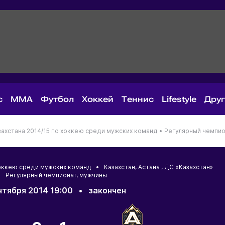
с
MMA
Футбол
Хоккей
Теннис
Lifestyle
Дру
ахстана 2014/15 по хоккею среди мужских команд •
Регулярный чемпио
 хоккею среди мужских команд •
Казахстан
,
Астана
, ДС «Казахстан»
 Регулярный чемпионат, мужчины
нтября 2014 19:00
•
закончен