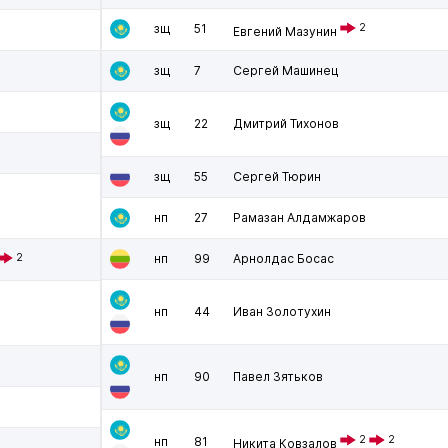
зщ
51
2
Евгений Мазунин
зщ
7
Сергей Машинец
зщ
22
Дмитрий Тихонов
зщ
55
Сергей Тюрин
нп
27
Рамазан Алдамжаров
2
нп
99
Арнолдас Босас
нп
44
Иван Золотухин
нп
90
Павел Зятьков
2
2
нп
81
Никита Ковзалов