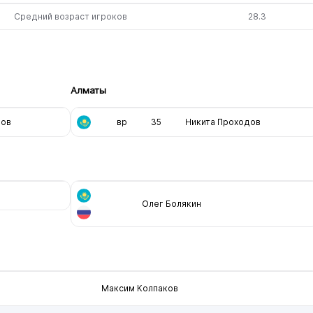
Средний возраст игроков
28.3
Алматы
нов
вр
35
Никита Проходов
Олег Болякин
Максим Колпаков