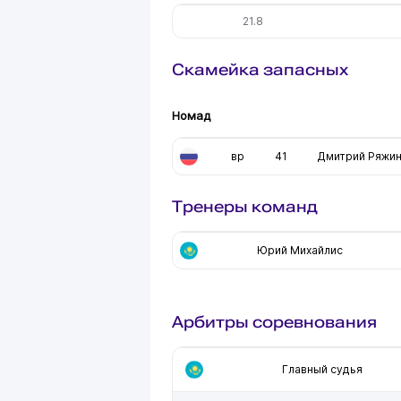
21.8
Скамейка запасных
Номад
вр
41
Дмитрий Ряжи
Тренеры команд
Юрий Михайлис
Арбитры соревнования
Главный судья