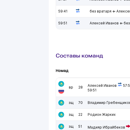
59:41
без вратаря ⇐ Алексе
59:51
Алексей Иванов ⇐ без
Составы команд
Номад
Алексей Иванов
57:
вр
28
59:51
зщ
70
Владимир Гребенщико
зщ
22
Родион Жарких
зщ
51
Мадияр Ибрайбеков