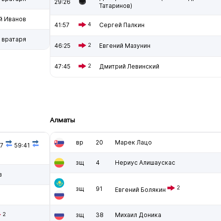
29:26
Татаринов)
й Иванов
41:57
4
Сергей Палкин
 вратаря
46:25
2
Евгений Мазунин
47:45
2
Дмитрий Левинский
Алматы
вр
20
Марек Лацо
57
59:41
зщ
4
Нериус Алишаускас
в
2
зщ
91
Евгений Болякин
2
зщ
38
Михаил Доника