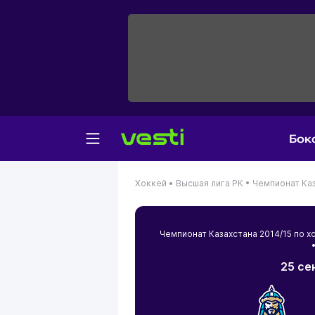
Бок
Хоккей •
Высшая лига РК •
Чемпионат Каз
Чемпионат Казахстана 2014/15 по
•
25 се