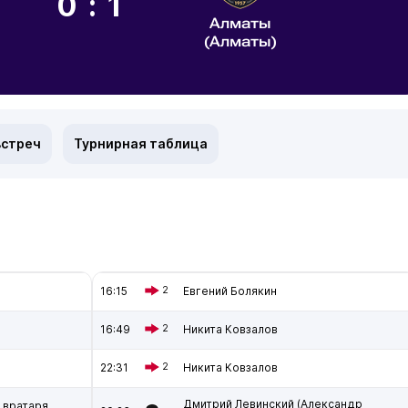
0:1
Алматы
(Алматы)
встреч
Турнирная таблица
16:15
2
Евгений Болякин
16:49
2
Никита Ковзалов
в
22:31
2
Никита Ковзалов
Дмитрий Левинский (Александр
 вратаря