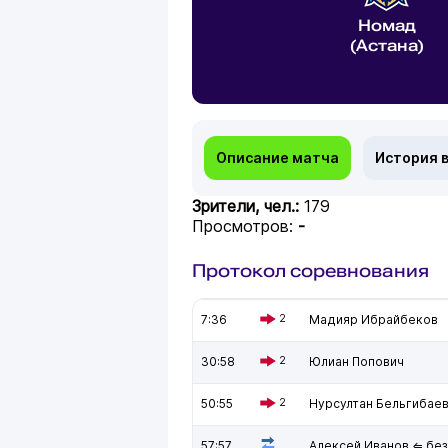
Номад
(Астана)
Описание матча
История 
Зрители, чел.:
179
Просмотров:
-
Протокол соревнования
7:36
2
Мадияр Ибрайбеков
30:58
2
Юлиан Попович
50:55
2
Нурсултан Бельгибае
57:57
Алексей Иванов ⇐ без