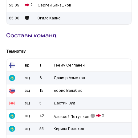
53:09
2
Сергей Банашков
65:00
Эгилс Калнс
Составы команд
Темиртау
вр
1
Теему Сеппанен
зщ
6
Данияр Ахметов
зщ
15
Борис Валабик
зщ
5
Дастин Вуд
зщ
42
2
Алексей Петушков
зщ
55
Кирилл Полохов