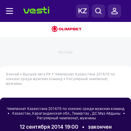
РЕКЛАМА
Хоккей •
Высшая лига РК •
Чемпионат Казахстана 2014/15 по
хоккею среди мужских команд •
Регулярный чемпионат,
мужчины
Чемпионат Казахстана 2014/15 по хоккею среди мужских команд
•
Казахстан
,
Карагандинская обл.
,
Темиртау
, ДС Мұз Айдыны •
Регулярный чемпионат, мужчины
12 сентября 2014 19:00
•
закончен