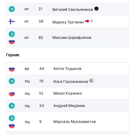
нп
21
Виталий Смольянинов
нп
38
2
Маркку Тахтинен
нп
82
Максим Шарифьянов
Горняк
вр
44
Антон Тодыков
зщ
16
Илья Горожанинов
зщ
52
Михал Коренко
зщ
34
Андрей Медяник
зщ
9
Марсель Муллахметов