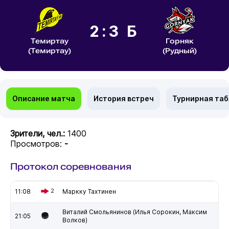
2:3 Б
Темиртау
Горняк
(Темиртау)
(Рудный)
Описание матча
История встреч
Турнирная та
Зрители, чел.:
1400
Просмотров:
-
Протокол соревнования
11:08
2
Маркку Тахтинен
Виталий Смольянинов (Илья Сорокин, Максим
21:05
Волков)