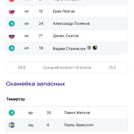
нп
15
Ерик Пиатак
нп
24
Александр Поляков
нп
71
Денис Скатов
нп
18
Вадим Стрельчук
28.8
Средний возраст игроков
25.5
Скамейка запасных
Темиртау
вр
35
Павел Житков
зщ
4
Пауль Эрикссон