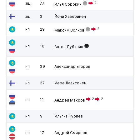
зщ
77
2
Илья Сорокин
зщ
3
Йони Хаверинен
нп
29
2
Максим Волков
нп
10
Антон Дубинин
нп
39
Александр Егоров
нп
37
Йере Лааксонен
2
2
нп
11
Андрей Макров
нп
9
Ильгиз Нуриев
нп
17
Андрей Смирнов