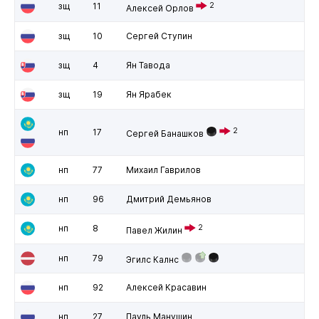
зщ
11
2
Алексей Орлов
зщ
10
Сергей Ступин
зщ
4
Ян Тавода
зщ
19
Ян Ярабек
2
нп
17
Сергей Банашков
нп
77
Михаил Гаврилов
нп
96
Дмитрий Демьянов
нп
8
2
Павел Жилин
нп
79
Эгилс Калнс
нп
92
Алексей Красавин
нп
27
Пауль Манушин