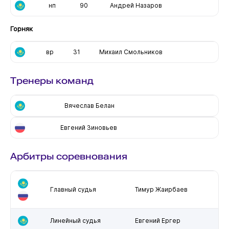
нп
90
Андрей Назаров
Горняк
вр
31
Михаил Смольников
Тренеры команд
Вячеслав Белан
Евгений Зиновьев
Арбитры соревнования
Главный судья
Тимур Жаирбаев
Линейный судья
Евгений Ергер