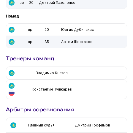
вр
20
Дмитрий Пахоленко
Номад
вр
20
Юргис Дубинскас
вр
35
Артем Шестаков
Тренеры команд
Владимир Князев
Константин Пушкарев
Арбитры соревнования
Главный судья
Дмитрий Трофимов