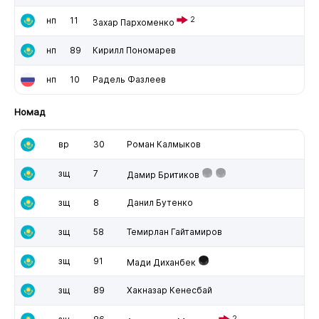
нп
11
2
Захар Пархоменко
нп
89
Кирилл Пономарев
нп
10
Радель Фазлеев
Номад
вр
30
Роман Калмыков
зщ
7
Дамир Бритиков
зщ
8
Данил Бутенко
зщ
58
Темирлан Гайтамиров
зщ
91
Мади Диханбек
зщ
89
Хакназар Кенесбай
2