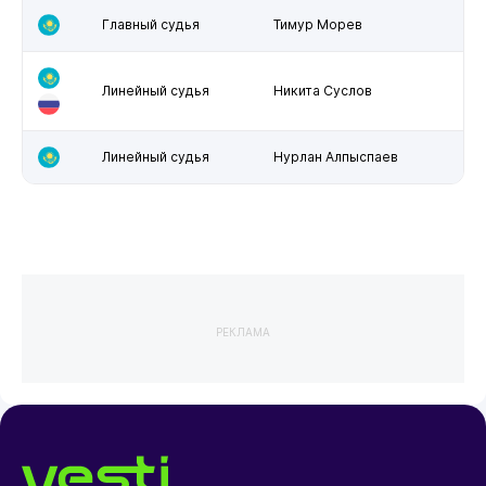
Главный судья
Тимур Морев
Линейный судья
Никита Суслов
Линейный судья
Нурлан Алпыспаев
РЕКЛАМА