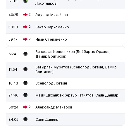
31:13
Лихотников)
40:25
2
Эдуард Михайлов
50:18
2
Захар Пархоменко
59:17
2
Иван Степаненко
Вячеслав Колесников (Бейбарыс Оразов,
6:24
Дамир Бритиков)
Батырлан Муратов (Всеволод Логвин, Дамир
11:54
Бритиков)
16:43
Всеволод Логвин
24:46
Мади Диханбек (Артур Гатиятов, Саян Данияр)
30:24
2
Александр Макаров
34:05
Саян Данияр