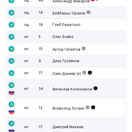
зщ
86
Александр Макаров
зщ
19
Бейбарыс Оразов
зщ
18
Глеб Решетько
нп
5
Олег Бойко
нп
15
Артур Гатиятов
нп
9
Диас Гусейнов
нп
77
Саян Данияр
(к)
нп
34
Вячеслав Колесников
нп
12
Всеволод Логвин
нп
17
Дмитрий Макеев