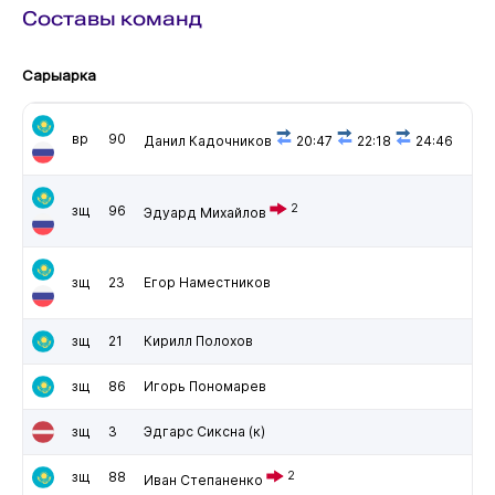
Составы команд
Сарыарка
вр
90
Данил Кадочников
20:47
22:18
24:46
2
зщ
96
Эдуард Михайлов
зщ
23
Егор Наместников
зщ
21
Кирилл Полохов
зщ
86
Игорь Пономарев
зщ
3
Эдгарс Сиксна
(к)
зщ
88
2
Иван Степаненко