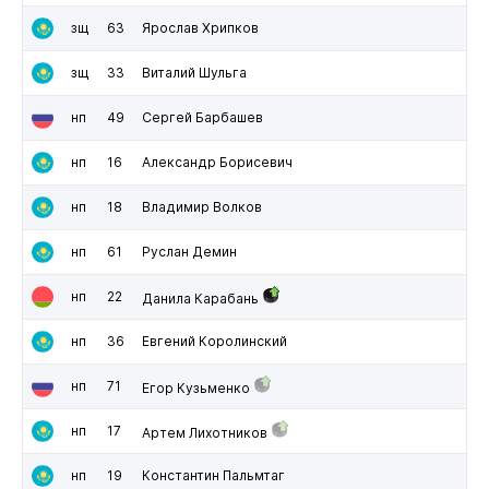
зщ
63
Ярослав Хрипков
зщ
33
Виталий Шульга
нп
49
Сергей Барбашев
нп
16
Александр Борисевич
нп
18
Владимир Волков
нп
61
Руслан Демин
нп
22
Данила Карабань
нп
36
Евгений Королинский
нп
71
Егор Кузьменко
нп
17
Артем Лихотников
нп
19
Константин Пальмтаг