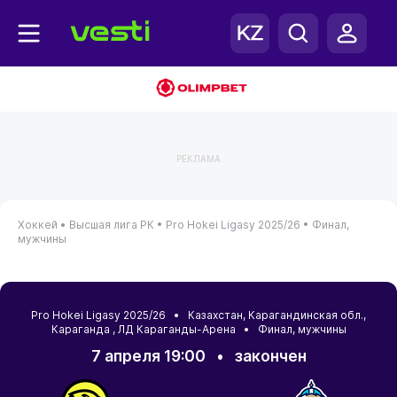
РЕКЛАМА
Хоккей •
Высшая лига РК •
Pro Hokei Ligasy 2025/26 •
Финал,
мужчины
Pro Hokei Ligasy 2025/26 •
Казахстан
,
Карагандинская обл.
,
Караганда
, ЛД Караганды-Арена • Финал, мужчины
7 апреля 19:00
•
закончен