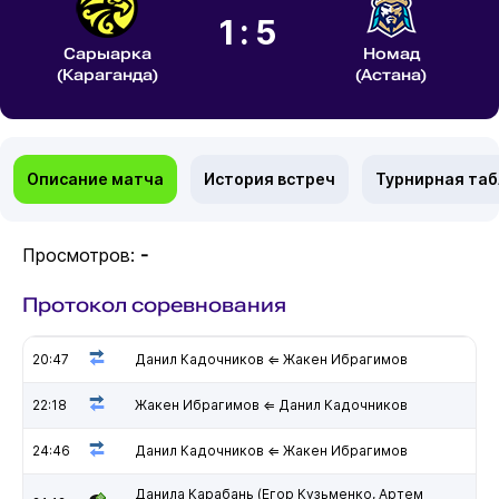
1:5
Сарыарка
Номад
(Караганда)
(Астана)
Описание матча
История встреч
Турнирная та
Просмотров:
-
Протокол соревнования
20:47
Данил Кадочников ⇐ Жакен Ибрагимов
22:18
Жакен Ибрагимов ⇐ Данил Кадочников
24:46
Данил Кадочников ⇐ Жакен Ибрагимов
Данила Карабань (Егор Кузьменко, Артем