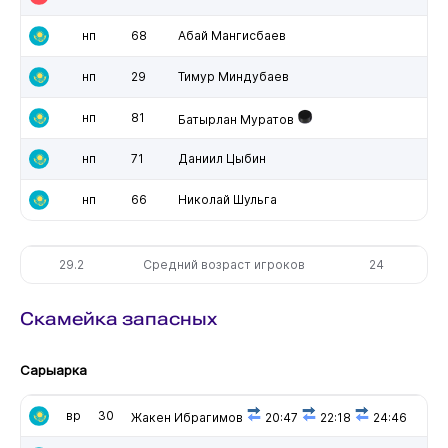
нп
68
Абай Мангисбаев
нп
29
Тимур Миндубаев
нп
81
Батырлан Муратов
нп
71
Даниил Цыбин
нп
66
Николай Шульга
29.2
Средний возраст игроков
24
Скамейка запасных
Сарыарка
вр
30
Жакен Ибрагимов
20:47
22:18
24:46