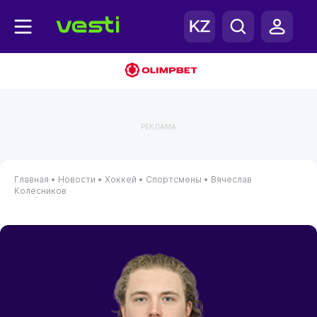
РЕКЛАМА
Главная
•
Новости
•
Хоккей
•
Спортсмены
•
Вячеслав
Колесников